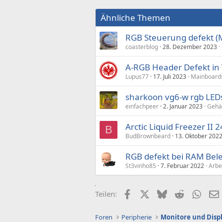
Ähnliche Themen
RGB Steuerung defekt (
coasterblog
28. Dezember 2023
A-RGB Header Defekt in 
Lupus77
17. Juli 2023
Mainboard
sharkoon vg6-w rgb LEDs
einfachpeer
2. Januar 2023
Gehä
Arctic Liquid Freezer II 
B
BudBrownbeard
13. Oktober 202
RGB defekt bei RAM Bel
St3vinho85
7. Februar 2022
Arbe
Facebook
X (Twitter)
Bluesky
Reddit
What
Teilen:
Foren
Peripherie
Monitore und Disp