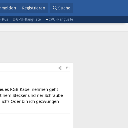
nmelden
Registrieren
Suche
g-PCs
GPU-Rangliste
CPU-Rangliste
#1
 neues RGB Kabel nehmen geht
mit nem Stecker und ner Schraube
n ich? Oder bin ich gezwungen