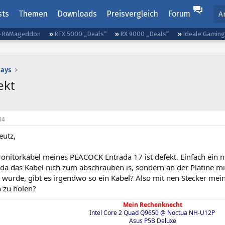
sts
Themen
Downloads
Preisvergleich
Forum
A
RAMageddon
RTX 5000 „Deals“
RX 9000 „Deals“
Ideale Gamin
lays
ekt
04
eutz,
nitorkabel meines PEACOCK Entrada 17 ist defekt. Einfach ein
, da das Kabel nich zum abschrauben is, sondern an der Platine 
 wurde, gibt es irgendwo so ein Kabel? Also mit nen Stecker mei
 zu holen?
Mein Rechenknecht
Intel Core 2 Quad Q9650 @ Noctua NH-U12P
Asus P5B Deluxe​