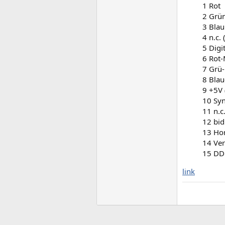
1 Rot
2 Grü
3 Blau
4 n.c.
5 Digi
6 Rot
7 Grü
8 Bla
9 +5V 
10 Sy
11 n.c
12 bid
13 Hor
14 Ver
15 DDC
link