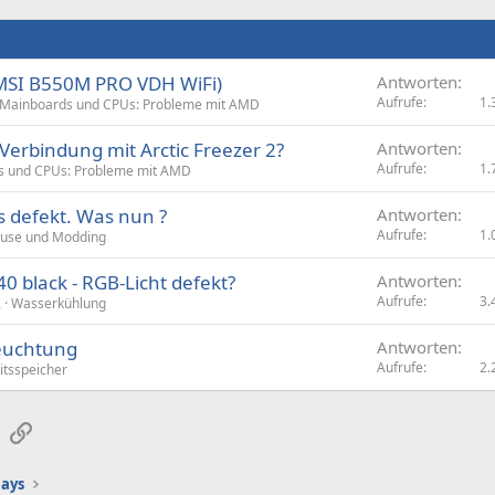
MSI B550M PRO VDH WiFi)
Antworten
Aufrufe
1.
Mainboards und CPUs: Probleme mit AMD
Verbindung mit Arctic Freezer 2?
Antworten
Aufrufe
1.
s und CPUs: Probleme mit AMD
 defekt. Was nun ?
Antworten
Aufrufe
1.
use und Modding
240 black - RGB-Licht defekt?
Antworten
Aufrufe
3.
2
Wasserkühlung
euchtung
Antworten
Aufrufe
2.
itsspeicher
sApp
E-Mail
Link
lays