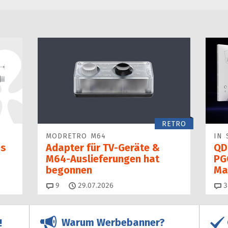
RETRO
MODRETRO M64
IN 
as
Adapter für TV-Geräte &
QD
M64-Auslieferungen hat
PG
begon­nen
Ma
Kommentare
9
29.07.2026
3
Warum Werbebanner?
!