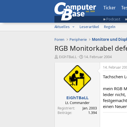
Ticker
Te
Podcast
Aktuelles
Leserartikel
Regeln
Foren
Peripherie
Monitore und Disp
RGB Monitorkabel def
E
E
EiGhTBaLL
14. Februar 2004
r
r
s
s
14. Februar 20
t
t
Tachschen L
e
e
l
l
l
l
mein RGB Mo
e
t
leider nicht
EiGhTBaLL
r
a
festgemacht
m
Lt. Commander
einen Neuen
Registriert
Jan. 2003
Beiträge
1.394