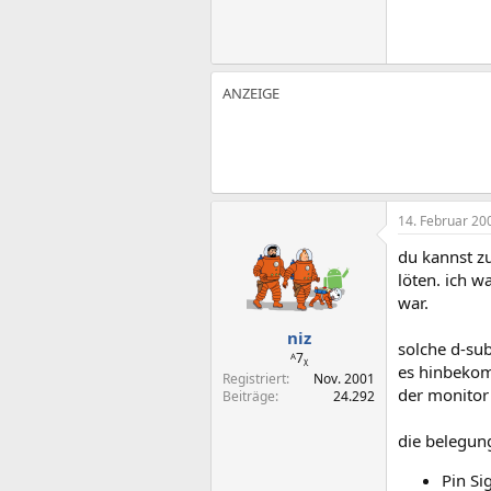
14. Februar 20
du kannst zu
löten. ich w
war.
niz
solche d-sub
ᴬ7ᵪ
es hinbekom
Registriert
Nov. 2001
der monitor 
Beiträge
24.292
die belegung
Pin Si