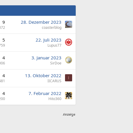
9
28. Dezember 2023
372
coasterblog
5
22. Juli 2023
759
Lupus77
4
3. Januar 2023
006
SirDoe
4
13. Oktober 2022
I
481
IICARUS
4
7. Februar 2022
200
Hito360