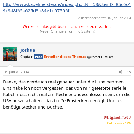
http://www.kabelmeister.de/index.ph...tNr=58&SesID=85c6c4
9c948f65a625d3b84e1d97596f
Zuletzt bearbeitet:
16. Januar 2004
Wer keine Infos gibt, braucht auch keine zu erwarten.
Never Change a running System!
Joshua
Captain
Ersteller dieses Themas
PRO
🎂Rätsel-Elite ’09
16. Januar 2004
#5
Danke, das werde ich mal genauer unter die Lupe nehmen.
Eins habe ich noch vergessen: das von mir getestete serielle
Kabel muss nicht mal am Rechner angeschlossen sein, um die
USV auszuschalten - das bloße Einstecken genügt. Und: es
benötigt Stecker und Buchse.
Mitglied #503
Online since 1995