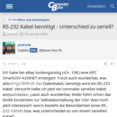
Hauptmenü
Anmelden
Homeoffice und Arbeitsplatz
Ticker
RS-232 Kabel benötigt - Unterschied zu seriell?
Tests
E
E
Joshua
16. Januar 2004
r
r
Downloads
s
s
Joshua
t
t
Captain
PRO
🎂Rätsel-Elite ’09
e
e
Preisvergleich
l
l
l
l
16. Januar 2004
#1
Forum
e
t
r
a
Ich habe bei eBay kostengünstig (d.h. 10€) eine APC
Aktuelles
m
SmartUSV 420INET ersteigert. Funzt auch wunderbar, was
allerdings fehlt ist das Datenkabel, benötigt wird ein RS-232-
Empfohlene Inhalte
Kabel. Versucht habe ich jetzt ein normales serielles Kabel
Neue Beiträge
anzuschließen, passt auch wunderbar, leider führt schon das
bloße Einstecken zur Selbstabschaltung der USV. Was mich
Neueste Aktivitäten
jetzt interessiert: worin besteht die Besonderheit eines RS-
232-Kabels bzw. was unterscheidet es von einem seriellen
Leserartikel
Kabel?