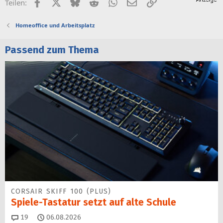
Facebook
X (Twitter)
Bluesky
Reddit
WhatsApp
E-Mail
Link
Teilen:
Homeoffice und Arbeitsplatz
Passend zum Thema
CORSAIR SKIFF 100 (PLUS)
Spiele-Tastatur setzt auf alte Schule
Kommentare
19
06.08.2026