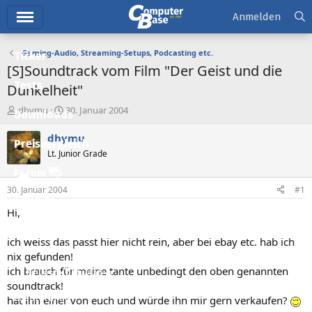
Hauptmenü
Anmelden
Gaming-Audio, Streaming-Setups, Podcasting etc.
Ticker
[S]Soundtrack vom Film "Der Geist und die
Tests
Dunkelheit"
E
E
dhymu
30. Januar 2004
Downloads
r
r
s
s
dhymu
Preisvergleich
t
t
Lt. Junior Grade
e
e
l
l
Forum
l
l
30. Januar 2004
#1
e
t
Aktuelles
r
a
Hi,
m
Empfohlene Inhalte
ich weiss das passt hier nicht rein, aber bei ebay etc. hab ich
Neue Beiträge
nix gefunden!
ich brauch für meine tante unbedingt den oben genannten
Neueste Aktivitäten
soundtrack!
Leserartikel
hat ihn einer von euch und würde ihn mir gern verkaufen?