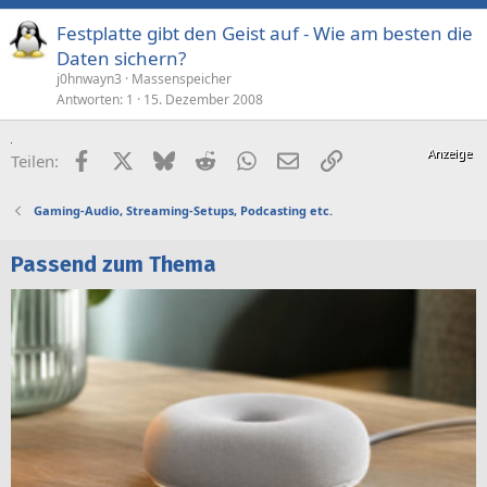
Festplatte gibt den Geist auf - Wie am besten die
Daten sichern?
j0hnwayn3
Massenspeicher
Antworten
1
15. Dezember 2008
Facebook
X (Twitter)
Bluesky
Reddit
WhatsApp
E-Mail
Link
Teilen:
Gaming-Audio, Streaming-Setups, Podcasting etc.
Passend zum Thema