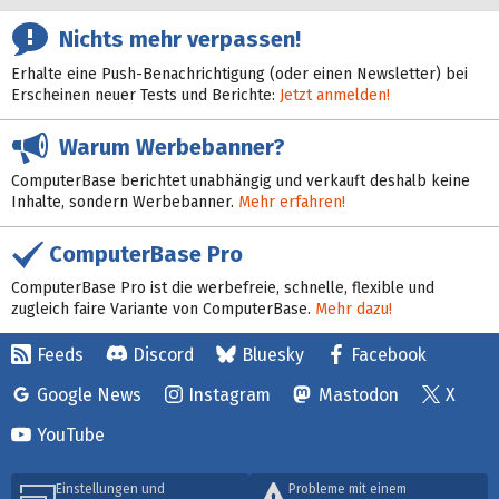
Nichts mehr verpassen!
Erhalte eine Push-Benachrichtigung (oder einen Newsletter) bei
Erscheinen neuer Tests und Berichte:
Jetzt anmelden!
Warum Werbebanner?
ComputerBase berichtet unabhängig und verkauft deshalb keine
Inhalte, sondern Werbebanner.
Mehr erfahren!
ComputerBase Pro
ComputerBase Pro ist die werbefreie, schnelle, flexible und
zugleich faire Variante von ComputerBase.
Mehr dazu!
Feeds
Discord
Bluesky
Facebook
Google News
Instagram
Mastodon
X
YouTube
Einstellungen und
Probleme mit einem