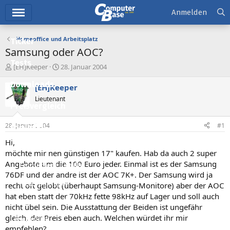
Hauptmenü
Anmelden
Homeoffice und Arbeitsplatz
Ticker
Samsung oder AOC?
Tests
E
E
[EH]Keeper
28. Januar 2004
r
r
Downloads
s
s
[EH]Keeper
t
t
Lieutenant
e
e
Preisvergleich
l
l
l
l
28. Januar 2004
#1
Forum
e
t
r
a
Hi,
Aktuelles
m
möchte mir nen günstigen 17" kaufen. Hab da auch 2 super
Angebote um die 100 Euro jeder. Einmal ist es der Samsung
Empfohlene Inhalte
76DF und der andre ist der AOC 7K+. Der Samsung wird ja
Neue Beiträge
recht oft gelobt (überhaupt Samsung-Monitore) aber der AOC
hat eben statt der 70kHz fette 98kHz auf Lager und soll auch
Neueste Aktivitäten
nicht übel sein. Die Ausstattung der Beiden ist ungefähr
gleich, der Preis eben auch. Welchen würdet ihr mir
Leserartikel
empfehlen?