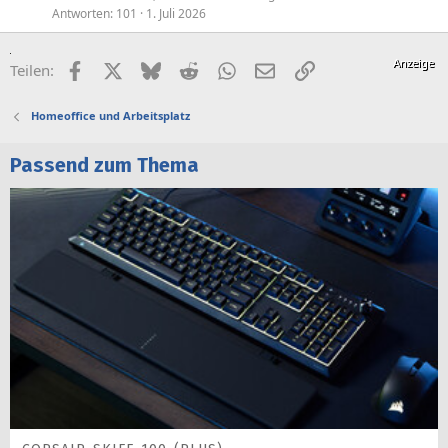
Antworten
101
1. Juli 2026
Facebook
X (Twitter)
Bluesky
Reddit
WhatsApp
E-Mail
Link
Teilen:
Homeoffice und Arbeitsplatz
Passend zum Thema