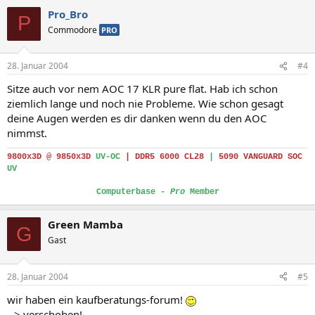
Pro_Bro
P
Commodore
PRO
28. Januar 2004
#4
Sitze auch vor nem AOC 17 KLR pure flat. Hab ich schon
ziemlich lange und noch nie Probleme. Wie schon gesagt
deine Augen werden es dir danken wenn du den AOC
nimmst.
9800x3D @ 9850x3D
UV-OC
|
DDR5 6000 CL28
|
5090 VANGUARD SOC
UV
Computerbase -
Pro
Member
Green Mamba
G
Gast
28. Januar 2004
#5
wir haben ein kaufberatungs-forum!
--> verschoben!