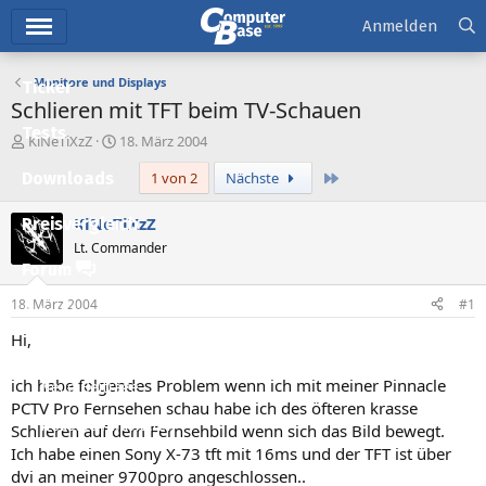
Hauptmenü
Anmelden
Monitore und Displays
Ticker
Schlieren mit TFT beim TV-Schauen
Tests
E
E
KiNeTiXzZ
18. März 2004
r
r
Letzte
Downloads
1 von 2
Nächste
s
s
t
t
e
e
KiNeTiXzZ
Preisvergleich
l
l
Lt. Commander
l
l
Forum
e
t
r
a
18. März 2004
#1
Aktuelles
m
Hi,
Empfohlene Inhalte
ich habe folgendes Problem wenn ich mit meiner Pinnacle
Neue Beiträge
PCTV Pro Fernsehen schau habe ich des öfteren krasse
Neueste Aktivitäten
Schlieren auf dem Fernsehbild wenn sich das Bild bewegt.
Ich habe einen Sony X-73 tft mit 16ms und der TFT ist über
Leserartikel
dvi an meiner 9700pro angeschlossen..