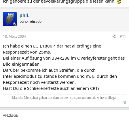
ich gehoere zu der bevoelkerungsgruppe die lesen kann.
phil.
búho retirado
18. März 2004
#11
Ich habe einen LG L1800P, der hat allerdings eine
Responsezeit von 25ms.
Bei einer Auflösung von 384x288 im Overlayfenster geht das
Bild einigermaßen.
Darüber bekomme ich auch Streifen, die durch
Interlacedmodus zu stande kommen und m. E. durch den
Responsezeit noch verstärkt werden.
Hast Du die Schliereneffekte auch an einem CRT?
Manche Menschen gehen mit dem denken so sparsam um, als wäre es illegal.
†
🦉