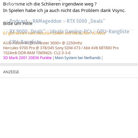
Bekomme ich die Schlieren irgendwie weg ?
Regeln
In Spielen habe ich ja auch nicht das Problem dank Vsync.
Podcast
RAMageddon
RTX 5000 „Deals“
Bitte um Hilfe
RX 9000 „Deals“
Ideale Gaming-PCs
GPU-Rangliste
Es gibt keinen Pakt zwischen Löwen und Menschen "Achilles"
CPU-Rangliste
AMD Athlon 64 Winchester 3000+ @ 2250mhz
Hercules 9700 Pro @ 378/345 Sony SDM-X73 / Abit AV8 K8T800 Pro
1024mb DDR-RAM TIMINGS- CL2-3-3-6
3D Mark 2001 20836 Punkte
]
Mein System bei Nethands
[