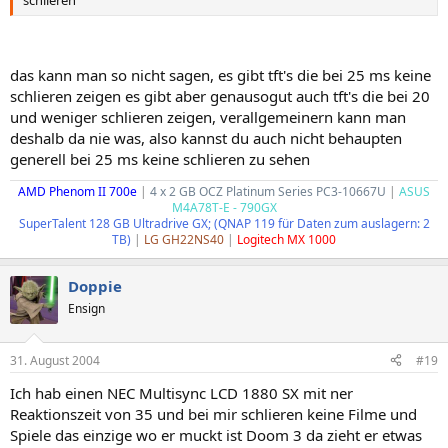
das kann man so nicht sagen, es gibt tft's die bei 25 ms keine
schlieren zeigen es gibt aber genausogut auch tft's die bei 20
und weniger schlieren zeigen, verallgemeinern kann man
deshalb da nie was, also kannst du auch nicht behaupten
generell bei 25 ms keine schlieren zu sehen
AMD Phenom II 700e
|
4 x 2 GB OCZ Platinum Series PC3-10667U
|
ASUS
M4A78T-E - 790GX
SuperTalent 128 GB Ultradrive GX; (QNAP 119 für Daten zum auslagern: 2
TB)
|
LG GH22NS40
|
Logitech MX 1000
Doppie
Ensign
31. August 2004
#19
Ich hab einen NEC Multisync LCD 1880 SX mit ner
Reaktionszeit von 35 und bei mir schlieren keine Filme und
Spiele das einzige wo er muckt ist Doom 3 da zieht er etwas