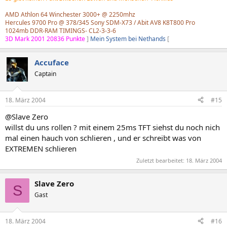
AMD Athlon 64 Winchester 3000+ @ 2250mhz
Hercules 9700 Pro @ 378/345 Sony SDM-X73 / Abit AV8 K8T800 Pro
1024mb DDR-RAM TIMINGS- CL2-3-3-6
3D Mark 2001 20836 Punkte
]
Mein System bei Nethands
[
Accuface
Captain
18. März 2004
#15
@Slave Zero
willst du uns rollen ? mit einem 25ms TFT siehst du noch nich
mal einen hauch von schlieren , und er schreibt was von
EXTREMEN schlieren
Zuletzt bearbeitet:
18. März 2004
Slave Zero
S
Gast
18. März 2004
#16