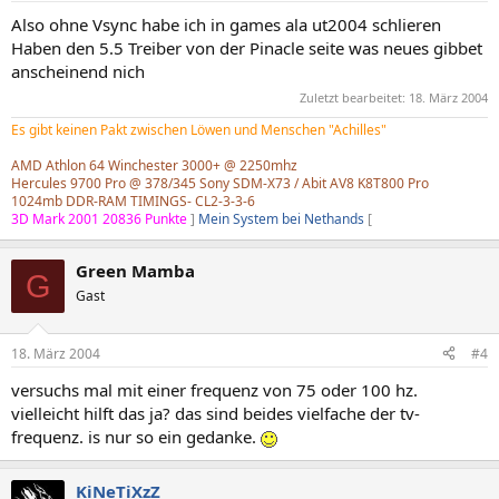
Also ohne Vsync habe ich in games ala ut2004 schlieren
Haben den 5.5 Treiber von der Pinacle seite was neues gibbet
anscheinend nich
Zuletzt bearbeitet:
18. März 2004
Es gibt keinen Pakt zwischen Löwen und Menschen "Achilles"
AMD Athlon 64 Winchester 3000+ @ 2250mhz
Hercules 9700 Pro @ 378/345 Sony SDM-X73 / Abit AV8 K8T800 Pro
1024mb DDR-RAM TIMINGS- CL2-3-3-6
3D Mark 2001 20836 Punkte
]
Mein System bei Nethands
[
Green Mamba
G
Gast
18. März 2004
#4
versuchs mal mit einer frequenz von 75 oder 100 hz.
vielleicht hilft das ja? das sind beides vielfache der tv-
frequenz. is nur so ein gedanke.
KiNeTiXzZ