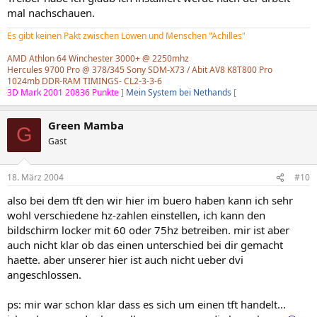
mal nachschauen.
Es gibt keinen Pakt zwischen Löwen und Menschen "Achilles"
AMD Athlon 64 Winchester 3000+ @ 2250mhz
Hercules 9700 Pro @ 378/345 Sony SDM-X73 / Abit AV8 K8T800 Pro
1024mb DDR-RAM TIMINGS- CL2-3-3-6
3D Mark 2001 20836 Punkte
]
Mein System bei Nethands
[
Green Mamba
G
Gast
18. März 2004
#10
also bei dem tft den wir hier im buero haben kann ich sehr
wohl verschiedene hz-zahlen einstellen, ich kann den
bildschirm locker mit 60 oder 75hz betreiben. mir ist aber
auch nicht klar ob das einen unterschied bei dir gemacht
haette. aber unserer hier ist auch nicht ueber dvi
angeschlossen.
ps: mir war schon klar dass es sich um einen tft handelt...