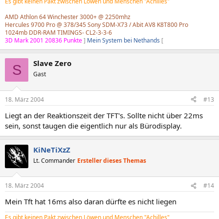
Es gibt keinen Pakt zwischen Löwen und Menschen "Achilles"
AMD Athlon 64 Winchester 3000+ @ 2250mhz
Hercules 9700 Pro @ 378/345 Sony SDM-X73 / Abit AV8 K8T800 Pro
1024mb DDR-RAM TIMINGS- CL2-3-3-6
3D Mark 2001 20836 Punkte
]
Mein System bei Nethands
[
Slave Zero
S
Gast
18. März 2004
#13
Liegt an der Reaktionszeit der TFT's. Sollte nicht über 22ms
sein, sonst taugen die eigentlich nur als Bürodisplay.
KiNeTiXzZ
Lt. Commander
Ersteller dieses Themas
18. März 2004
#14
Mein Tft hat 16ms also daran dürfte es nicht liegen
Es gibt keinen Pakt zwischen Löwen und Menschen "Achilles"