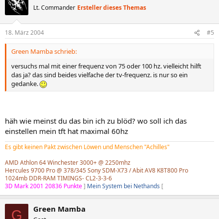
Lt. Commander
Ersteller dieses Themas
18. März 2004
#5
Green Mamba schrieb:
versuchs mal mit einer frequenz von 75 oder 100 hz. vielleicht hilft
das ja? das sind beides vielfache der tv-frequenz. is nur so ein
gedanke.
häh wie meinst du das bin ich zu blöd? wo soll ich das
einstellen mein tft hat maximal 60hz
Es gibt keinen Pakt zwischen Löwen und Menschen "Achilles"
AMD Athlon 64 Winchester 3000+ @ 2250mhz
Hercules 9700 Pro @ 378/345 Sony SDM-X73 / Abit AV8 K8T800 Pro
1024mb DDR-RAM TIMINGS- CL2-3-3-6
3D Mark 2001 20836 Punkte
]
Mein System bei Nethands
[
Green Mamba
G