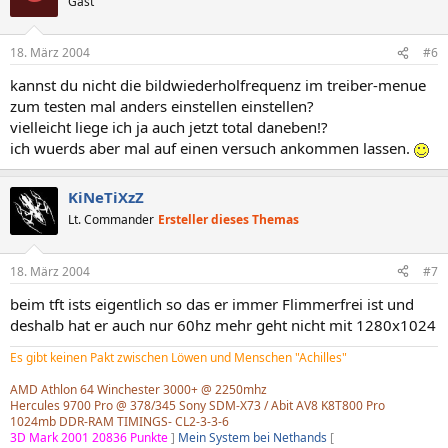
Gast
18. März 2004
#6
kannst du nicht die bildwiederholfrequenz im treiber-menue
zum testen mal anders einstellen einstellen?
vielleicht liege ich ja auch jetzt total daneben!?
ich wuerds aber mal auf einen versuch ankommen lassen.
KiNeTiXzZ
Lt. Commander
Ersteller dieses Themas
18. März 2004
#7
beim tft ists eigentlich so das er immer Flimmerfrei ist und
deshalb hat er auch nur 60hz mehr geht nicht mit 1280x1024
Es gibt keinen Pakt zwischen Löwen und Menschen "Achilles"
AMD Athlon 64 Winchester 3000+ @ 2250mhz
Hercules 9700 Pro @ 378/345 Sony SDM-X73 / Abit AV8 K8T800 Pro
1024mb DDR-RAM TIMINGS- CL2-3-3-6
3D Mark 2001 20836 Punkte
]
Mein System bei Nethands
[