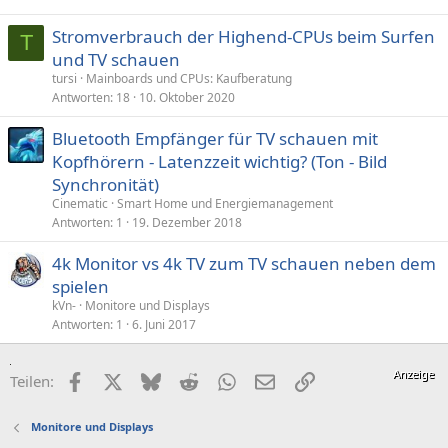
Stromverbrauch der Highend-CPUs beim Surfen
T
und TV schauen
tursi
Mainboards und CPUs: Kaufberatung
Antworten
18
10. Oktober 2020
Bluetooth Empfänger für TV schauen mit
Kopfhörern - Latenzzeit wichtig? (Ton - Bild
Synchronität)
Cinematic
Smart Home und Energiemanagement
Antworten
1
19. Dezember 2018
4k Monitor vs 4k TV zum TV schauen neben dem
spielen
kVn-
Monitore und Displays
Antworten
1
6. Juni 2017
Facebook
X (Twitter)
Bluesky
Reddit
WhatsApp
E-Mail
Link
Teilen:
Monitore und Displays