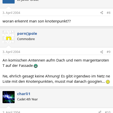
3. April 2004
#8
woran erkennt man son knotenpunkt??
porn()pole
Commodore
3. April 2004
#9
An komischen Antennen aufm Dach und nem margentaroten
T auf der Fassade
Ne, ehrlich gesagt keine Ahnung! Es gibt irgendwo im Netz ne
Liste mit den Knotenpunkten, musst mal danach googlen...
charli1
Cadet 4th Year
3. April 2004
#10