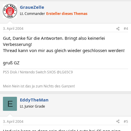
GraueZelle
Lt. Commander
Ersteller dieses Themas
3. April 2004
#4
Gut, Danke für die Antworten. Bringt also keinerlei
Verbesserung!
Thread kann von mir aus gleich wieder geschlossen werden!
gruß GZ
PS5 Disk / Nintendo Switch SXOS @LG65C9
Mein Nein ist das Ja zum Nichts des Ganzen!
EddyTheMan
E
Lt. Junior Grade
3. April 2004
#5
Und wie kann es dann sein das viele Leute bei CS nen ping