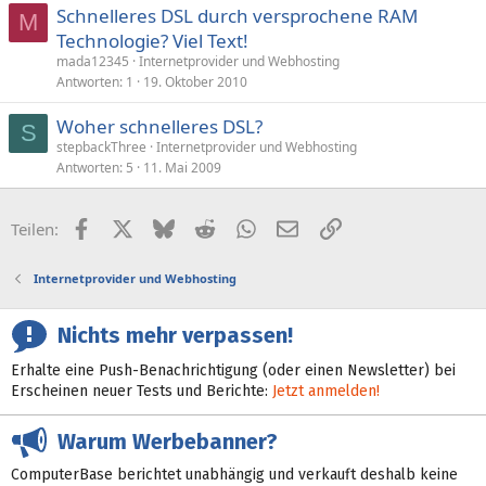
Schnelleres DSL durch versprochene RAM
M
Technologie? Viel Text!
mada12345
Internetprovider und Webhosting
Antworten
1
19. Oktober 2010
Woher schnelleres DSL?
S
stepbackThree
Internetprovider und Webhosting
Antworten
5
11. Mai 2009
Facebook
X (Twitter)
Bluesky
Reddit
WhatsApp
E-Mail
Link
Teilen:
Internetprovider und Webhosting
Nichts mehr verpassen!
Erhalte eine Push-Benachrichtigung (oder einen Newsletter) bei
Erscheinen neuer Tests und Berichte:
Jetzt anmelden!
Warum Werbebanner?
ComputerBase berichtet unabhängig und verkauft deshalb keine