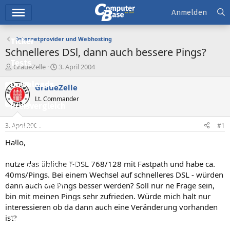
Hauptmenü
Anmelden
Internetprovider und Webhosting
Ticker
Schnelleres DSl, dann auch bessere Pings?
Tests
E
E
GraueZelle
3. April 2004
r
r
Downloads
s
s
GraueZelle
t
t
Lt. Commander
e
e
Preisvergleich
l
l
l
l
3. April 2004
#1
Forum
e
t
r
a
Hallo,
Aktuelles
m
nutze das übliche T-DSL 768/128 mit Fastpath und habe ca.
Empfohlene Inhalte
40ms/Pings. Bei einem Wechsel auf schnelleres DSL - würden
Neue Beiträge
dann auch die Pings besser werden? Soll nur ne Frage sein,
bin mit meinen Pings sehr zufrieden. Würde mich halt nur
Neueste Aktivitäten
interessieren ob da dann auch eine Veränderung vorhanden
ist?
Leserartikel