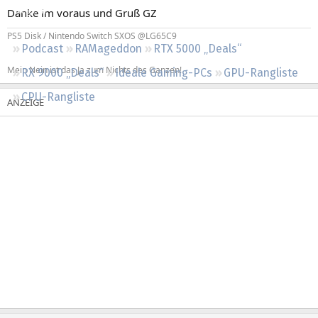
Regeln
Danke im voraus und Gruß GZ
PS5 Disk / Nintendo Switch SXOS @LG65C9
Podcast
RAMageddon
RTX 5000 „Deals“
Mein Nein ist das Ja zum Nichts des Ganzen!
RX 9000 „Deals“
Ideale Gaming-PCs
GPU-Rangliste
CPU-Rangliste