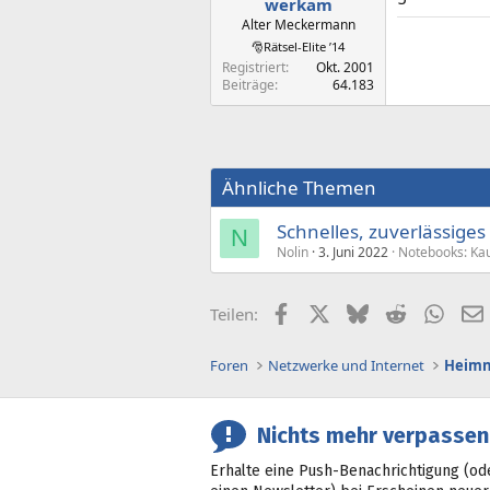
werkam
Alter Meckermann
🎅Rätsel-Elite ’14
Registriert
Okt. 2001
Beiträge
64.183
Ähnliche Themen
Schnelles, zuverlässige
N
Nolin
3. Juni 2022
Notebooks: Ka
Facebook
X (Twitter)
Bluesky
Reddit
What
Teilen:
Foren
Netzwerke und Internet
Heimn
Nichts mehr verpassen
Erhalte eine Push-Benachrichtigung (od