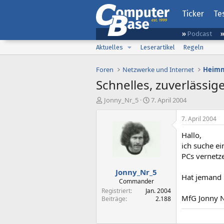
Ticker
Te
Podcast
Aktuelles
Leserartikel
Regeln
Foren
Netzwerke und Internet
Heimn
Schnelles, zuverlässig
E
E
Jonny_Nr_5
7. April 2004
r
r
s
s
7. April 2004
t
t
Hallo,
e
e
l
l
ich suche ei
l
l
PCs vernetze
e
t
Jonny_Nr_5
r
a
Hat jemand n
m
Commander
Registriert
Jan. 2004
MfG Jonny N
Beiträge
2.188