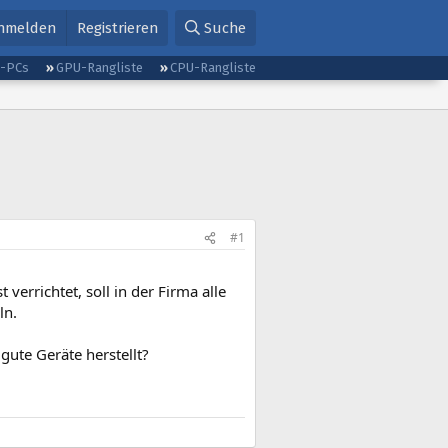
nmelden
Registrieren
Suche
g-PCs
GPU-Rangliste
CPU-Rangliste
#1
verrichtet, soll in der Firma alle
ln.
gute Geräte herstellt?