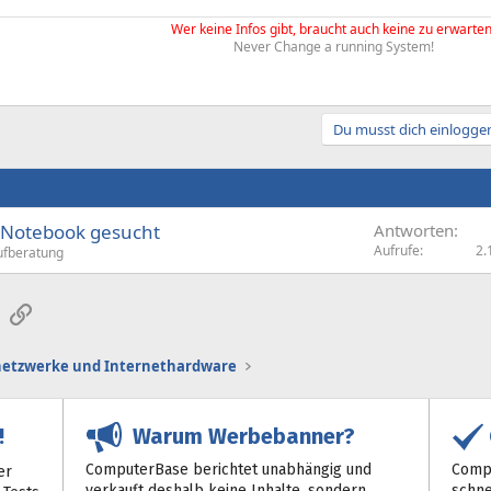
Wer keine Infos gibt, braucht auch keine zu erwarten
Never Change a running System!
Du musst dich einloggen
s Notebook gesucht
Antworten
Aufrufe
2.
ufberatung
sApp
E-Mail
Link
etzwerke und Internethardware
Warum Werbebanner?
!
ComputerBase berichtet unabhängig und
Compu
er
verkauft deshalb keine Inhalte, sondern
schne