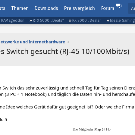
sts
Themen
Downloads
Preisvergleich
Forum
A
RAMageddon
RTX 5000 „Deals“
RX 9000 „Deals“
Ideale Gamin
etzwerke und Internethardware
es Switch gesucht (RJ-45 10/100Mbit/s)
n Switch das sehr zuverlässig und schnell Tag für Tag seinen Dienst 
n (3 PC + 1 Notebook) und täglich die Daten hin- und herschaufe
e Idee welches Gerät dafür gut geeignet ist? Oder welche Firma 
r. 5
Die Mitglieder Map @ FB