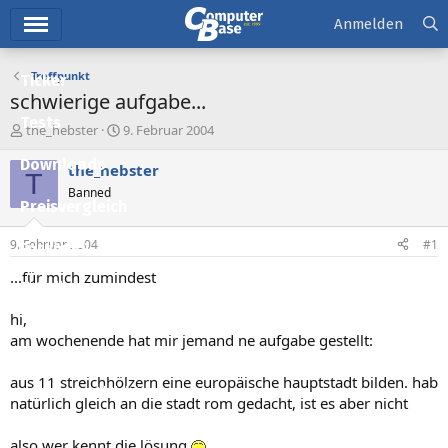
Hauptmenü
Anmelden
Treffpunkt
Ticker
schwierige aufgabe...
Tests
E
E
the_hebster
9. Februar 2004
r
r
Downloads
s
s
the_hebster
T
t
t
Banned
e
e
Preisvergleich
l
l
l
l
9. Februar 2004
#1
Forum
e
t
r
a
...für mich zumindest
Aktuelles
m
hi,
Empfohlene Inhalte
am wochenende hat mir jemand ne aufgabe gestellt:
Neue Beiträge
aus 11 streichhölzern eine europäische hauptstadt bilden. hab
Neueste Aktivitäten
natürlich gleich an die stadt rom gedacht, ist es aber nicht
Leserartikel
also wer kennt die lösung