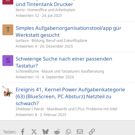
und Tintentank Drucker
f
berto
Homeoffice und Arbeitsplatz
r
Antworten
52
24. Juli 2025
a
Simples Aufgabenorganisationstool/app gür
g
T
Werkstatt gesucht
e
tunfaire
Bildung, Beruf und Zukunftspläne
Antworten
4
24. Dezember 2025
Schwierige Suche nach einer passenden
S
Tastatur?
SchöneBlume
Mäuse und Tastaturen: Kaufberatung
Antworten
10
4. September 2024
Ereignis 41, Kernel-Power Aufgabenkategorie
(63) (BlueScreen, PC Absturz) Netzteil zu
schwach?
Sh4dowz I Pwn3r
Mainboards und CPUs: Probleme mit Intel
Antworten
8
3. Februar 2025
Facebook
X (Twitter)
Bluesky
Reddit
WhatsApp
E-Mail
Link
Teilen: