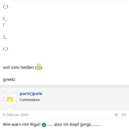
/_\
/_
/
|_
/_\
soll oslo heißen (
)
greetz
porn()pole
Commodore
9. Februar 2004
#3
Wie wärs mit Riga?
..... also im Kopf gings.........