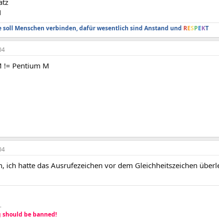
atz
N
soll Menschen verbinden, dafür wesentlich sind Anstand und
R
E
S
P
E
K
T
04
M != Pentium M
04
, ich hatte das Ausrufezeichen vor dem Gleichheitszeichen überl
-
 should be banned!