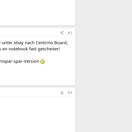
#2
l unter ebay nach Centrino Board,
s en notebook fast gescheiter!
romspar-spar-Version
#3