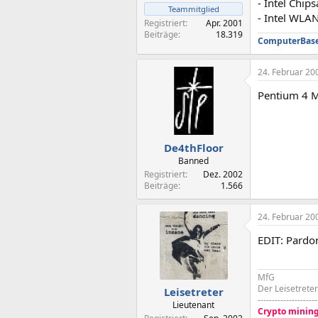
- Intel Chips
Teammitglied
- Intel WLA
Registriert
Apr. 2001
Beiträge
18.319
ComputerBase 
24. Februar 20
Pentium 4 
De4thFloor
Banned
Registriert
Dez. 2002
Beiträge
1.566
24. Februar 20
EDIT: Pardon
MfG
Der Leisetreter
Leisetreter
---------------------
Lieutenant
Crypto mining