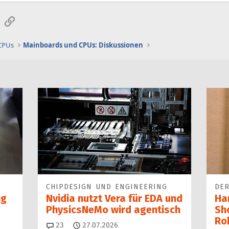
sApp
E-Mail
Link
 CPUs
Mainboards und CPUs: Diskussionen
CHIPDESIGN UND ENGINEERING
DER
ng
Nvidia nutzt Vera für EDA und
Ha
PhysicsNeMo wird agentisch
Sh
Ro
Kommentare
23
27.07.2026