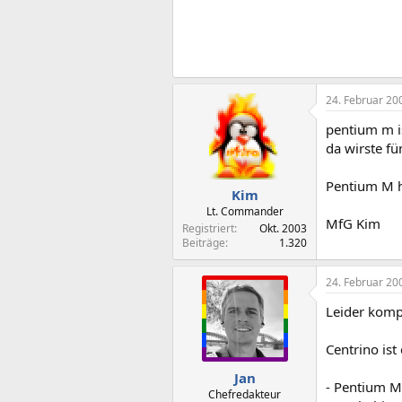
24. Februar 20
pentium m is
da wirste fü
Pentium M h
Kim
Lt. Commander
MfG Kim
Registriert
Okt. 2003
Beiträge
1.320
24. Februar 20
Leider komp
Centrino ist
Jan
- Pentium M
Chefredakteur