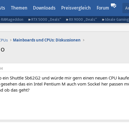
sts
Themen
Downloads
Preisvergleich
Forum
A
RAMageddon
RTX 5000 „Deals“
RX 9000 „Deals“
Ideale Gamin
 CPUs
Mainboards und CPUs: Diskussionen
no
04
ab ein Shuttle Sb62G2 und würde mir gern einen neuen CPU kaufe
 gesehen das ein Intel Pentium M auch vom Sockel her passen m
d ob das geht?