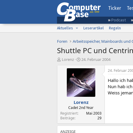
Ticker
Te
Podcast
Aktuelles
Leserartikel
Regeln
Foren
Arbeitsspeicher, Mainboards und
Shuttle PC und Centri
E
E
Lorenz
24. Februar 2004
r
r
s
s
24. Februar 20
t
t
Hallo ich h
e
e
l
l
Nun hab ich
l
l
Weiss jeman
e
t
Lorenz
r
a
m
Cadet 2nd Year
Registriert
Mai 2003
Beiträge
29