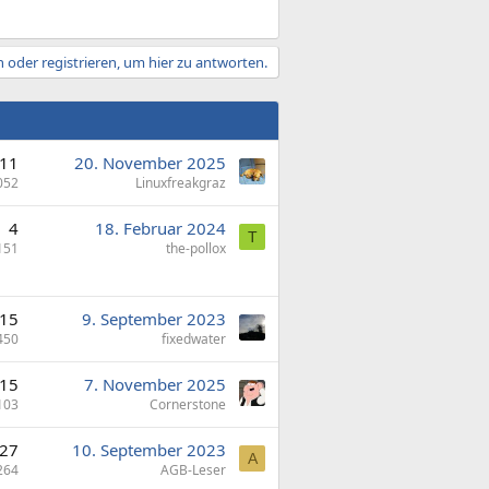
 oder registrieren, um hier zu antworten.
11
20. November 2025
052
Linuxfreakgraz
4
18. Februar 2024
T
151
the-pollox
15
9. September 2023
450
fixedwater
15
7. November 2025
103
Cornerstone
27
10. September 2023
A
264
AGB-Leser