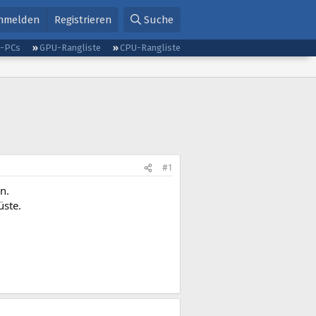
nmelden
Registrieren
Suche
g-PCs
GPU-Rangliste
CPU-Rangliste
#1
n.
üste.