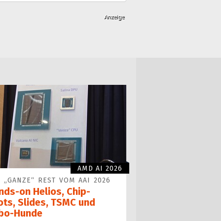
AMD AI 2026
 „GANZE“ REST VOM AAI 2026
nds-on Helios, Chip-
ots, Slides, TSMC und
bo-Hunde