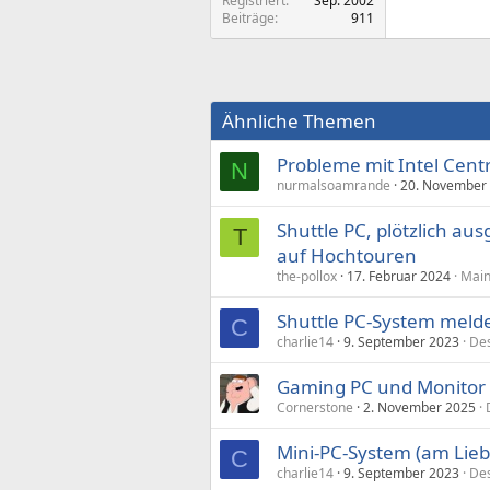
Registriert
Sep. 2002
Beiträge
911
Ähnliche Themen
Probleme mit Intel Cent
N
nurmalsoamrande
20. November
Shuttle PC, plötzlich aus
T
auf Hochtouren
the-pollox
17. Februar 2024
Main
Shuttle PC-System melde
C
charlie14
9. September 2023
De
Gaming PC und Monitor
Cornerstone
2. November 2025
Mini-PC-System (am Lieb
C
charlie14
9. September 2023
Des