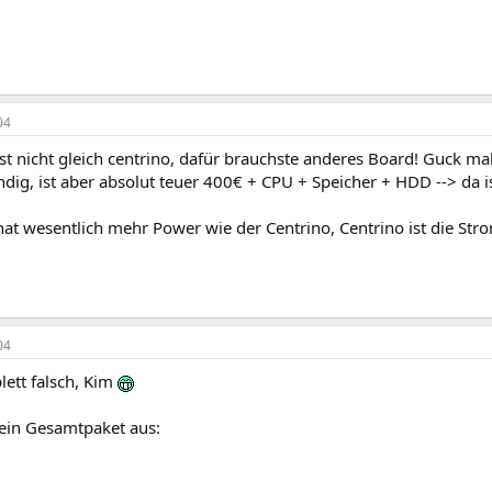
04
t nicht gleich centrino, dafür brauchste anderes Board! Guck ma
ndig, ist aber absolut teuer 400€ + CPU + Speicher + HDD --> da i
at wesentlich mehr Power wie der Centrino, Centrino ist die St
04
lett falsch, Kim
 ein Gesamtpaket aus: