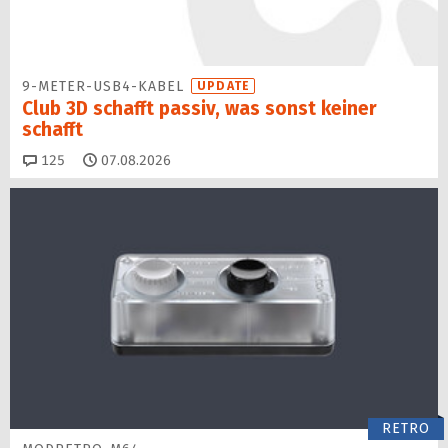
9-METER-USB4-KABEL
UPDATE
Club 3D schafft passiv, was sonst keiner
schafft
Kommentare
125
07.08.2026
RETRO