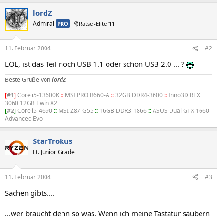
lordZ
Admiral
PRO
🎅Rätsel-Elite ’11
11. Februar 2004
#2
LOL, ist das Teil noch USB 1.1 oder schon USB 2.0 ... ?
Beste Grüße von
lordZ
[
#1
]
Core i5-13600K
::
MSI PRO B660-A
::
32GB DDR4-3600
::
Inno3D RTX
3060 12GB Twin X2
[
#2
]
Core i5-4690
::
MSI Z87-G55
::
16GB DDR3-1866
::
ASUS Dual GTX 1660
Advanced Evo
StarTrokus
Lt. Junior Grade
11. Februar 2004
#3
Sachen gibts....
...wer braucht denn so was. Wenn ich meine Tastatur säubern