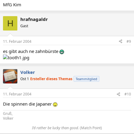
MfG Kim
hrafnagaldr
H
Gast
11. Februar 2004
#9
es gibt auch ne zahnbürste
Volker
Ost 1
Ersteller dieses Themas
Teammitglied
11. Februar 2004
#10
Die spinnen die Japaner
Gruß,
Volker
I’d rather be lucky than good.
(Match Point)​