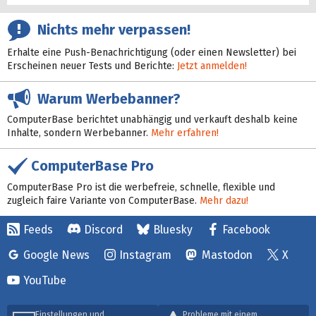
Nichts mehr verpassen!
Erhalte eine Push-Benachrichtigung (oder einen Newsletter) bei
Erscheinen neuer Tests und Berichte:
Jetzt anmelden!
Warum Werbebanner?
ComputerBase berichtet unabhängig und verkauft deshalb keine
Inhalte, sondern Werbebanner.
Mehr erfahren!
ComputerBase Pro
ComputerBase Pro ist die werbefreie, schnelle, flexible und
zugleich faire Variante von ComputerBase.
Mehr dazu!
Feeds
Discord
Bluesky
Facebook
Google News
Instagram
Mastodon
X
YouTube
Einstellungen und
Probleme mit einem