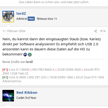
Das Leben kann so schön sein, und zwar jetzt sofort.​
lordZ
Admiral
PRO
🎅Rätsel-Elite ’11
11. Februar 2004
#14
Nein, du kannst dann den eingesaugten Staub (bzw. Karies)
direkt per Software analysieren! Es empfiehlt sich USB 2.0
ansonsten kann es dauern diese Daten auf die HD zu
bekommen!
Beste Grüße von
lordZ
[
#1
]
Core i5-13600K
::
MSI PRO B660-A
::
32GB DDR4-3600
::
Inno3D RTX
3060 12GB Twin X2
[
#2
]
Core i5-4690
::
MSI Z87-G55
::
16GB DDR3-1866
::
ASUS Dual GTX 1660
Advanced Evo
Red Ribbon
Cadet 3rd Year