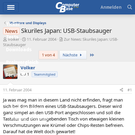
Hauptmenü
Anmelden
Monitore und Displays
Ticker
Skuriles Japan: USB-Staubsauger
News
Tests
E
E
Volker
11. Februar 2004
Zur News: Skuriles Japan: USB-
r
r
Staubsauger
Downloads
s
s
Letzte
1 von 4
Nächste
t
t
e
e
Preisvergleich
l
l
Volker
l
l
Ost 1
Forum
Teammitglied
e
t
r
a
Aktuelles
m
11. Februar 2004
#1
Empfohlene Inhalte
Ja was mag man in diesem Land nicht erfinden, fragt man
sich bei den Bildern eines USB-Staubsaugers. Dieser wird
Neue Beiträge
ganz simpel an den USB-Port angeschlossen und soll die
Tastatur und den umgebenden Tisch von etwaigen kleinen
Neueste Aktivitäten
Verschmutzungen wie Krümel oder Chips-Resten befreien.
Leserartikel
Darauf hat die Welt doch gewartet!