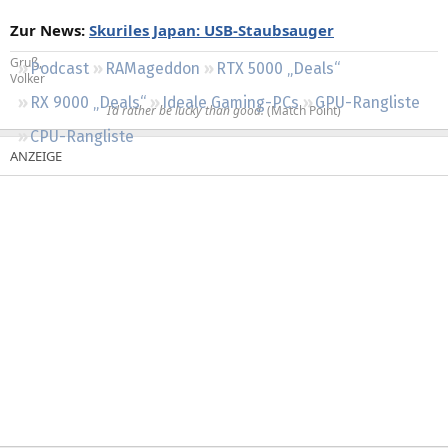
Regeln
Zur News:
Skuriles Japan: USB-Staubsauger
Gruß,
Podcast
RAMageddon
RTX 5000 „Deals“
Volker
RX 9000 „Deals“
Ideale Gaming-PCs
GPU-Rangliste
I’d rather be lucky than good.
(Match Point)​
CPU-Rangliste