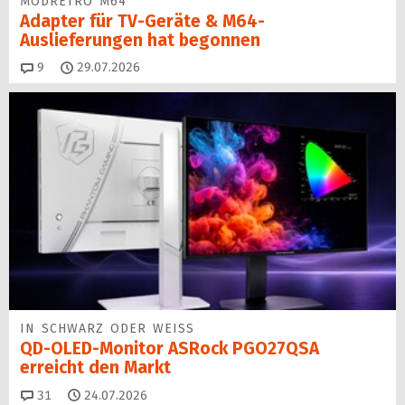
MODRETRO M64
Adapter für TV-Geräte & M64-
Auslieferungen hat begon­nen
Kommentare
9
29.07.2026
IN SCHWARZ ODER WEISS
QD-OLED-Monitor ASRock PGO27QSA
erreicht den Markt
Kommentare
31
24.07.2026