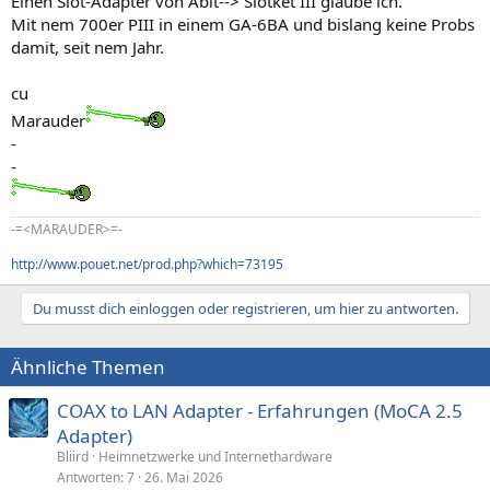
Einen Slot-Adapter von Abit--> Slotket III glaube ich.
Mit nem 700er PIII in einem GA-6BA und bislang keine Probs
damit, seit nem Jahr.
cu
Marauder
-
-
-=<MARAUDER>=-
http://www.pouet.net/prod.php?which=73195
Du musst dich einloggen oder registrieren, um hier zu antworten.
Ähnliche Themen
COAX to LAN Adapter - Erfahrungen (MoCA 2.5
Adapter)
Bliird
Heimnetzwerke und Internethardware
Antworten
7
26. Mai 2026