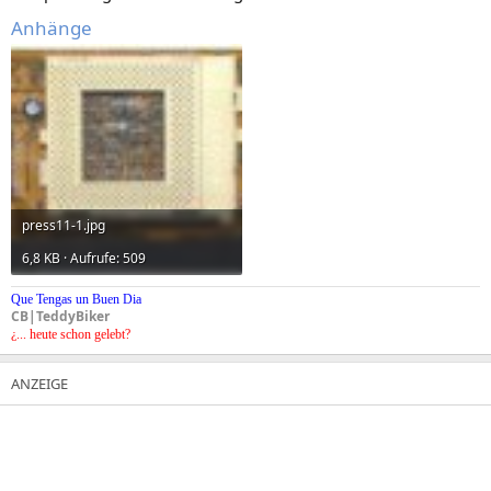
Anhänge
press11-1.jpg
6,8 KB · Aufrufe: 509
Que Tengas un Buen Dia
CB|TeddyBiker
¿... heute schon gelebt?