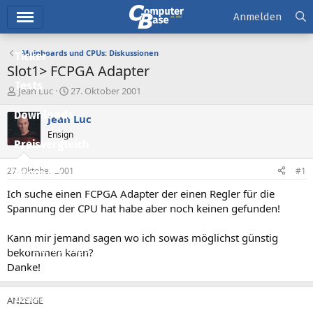
Hauptmenü
Anmelden
Mainboards und CPUs: Diskussionen
Ticker
Slot1> FCPGA Adapter
Tests
E
E
Jean Luc
27. Oktober 2001
r
r
Downloads
s
s
Jean Luc
t
t
Ensign
e
e
Preisvergleich
l
l
l
l
27. Oktober 2001
#1
Forum
e
t
r
a
Ich suche einen FCPGA Adapter der einen Regler für die
Aktuelles
m
Spannung der CPU hat habe aber noch keinen gefunden!
Empfohlene Inhalte
Kann mir jemand sagen wo ich sowas möglichst günstig
Neue Beiträge
bekommen kann?
Danke!
Neueste Aktivitäten
Leserartikel