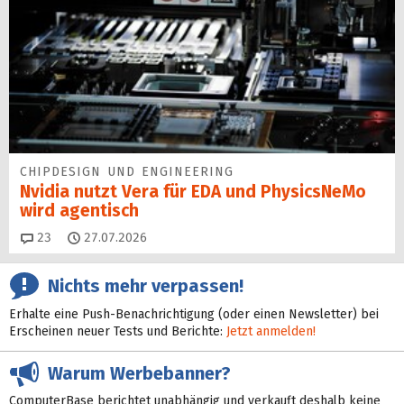
CHIPDESIGN UND ENGINEERING
Nvidia nutzt Vera für EDA und PhysicsNeMo
wird agentisch
Kommentare
23
27.07.2026
Nichts mehr verpassen!
Erhalte eine Push-Benachrichtigung (oder einen Newsletter) bei
Erscheinen neuer Tests und Berichte:
Jetzt anmelden!
Warum Werbebanner?
ComputerBase berichtet unabhängig und verkauft deshalb keine