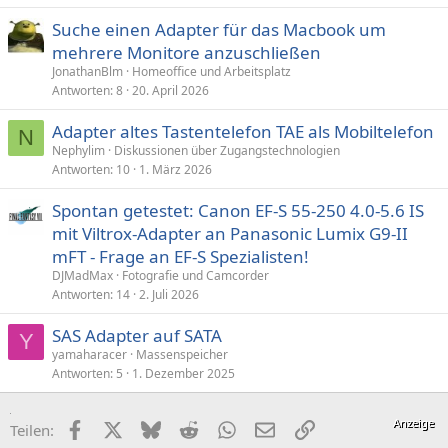
Suche einen Adapter für das Macbook um
mehrere Monitore anzuschließen
JonathanBlm
Homeoffice und Arbeitsplatz
Antworten
8
20. April 2026
Adapter altes Tastentelefon TAE als Mobiltelefon
N
Nephylim
Diskussionen über Zugangstechnologien
Antworten
10
1. März 2026
Spontan getestet: Canon EF-S 55-250 4.0-5.6 IS
mit Viltrox-Adapter an Panasonic Lumix G9-II
mFT - Frage an EF-S Spezialisten!
DJMadMax
Fotografie und Camcorder
Antworten
14
2. Juli 2026
SAS Adapter auf SATA
Y
yamaharacer
Massenspeicher
Antworten
5
1. Dezember 2025
Facebook
X (Twitter)
Bluesky
Reddit
WhatsApp
E-Mail
Link
Teilen: