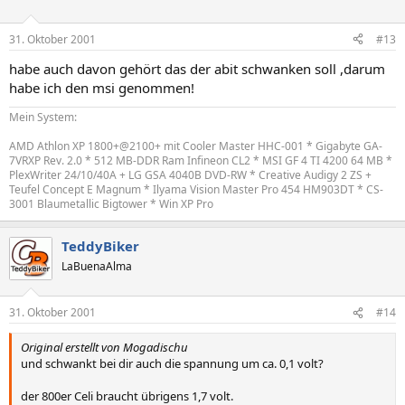
31. Oktober 2001
#13
habe auch davon gehört das der abit schwanken soll ,darum
habe ich den msi genommen!
Mein System:
AMD Athlon XP 1800+@2100+ mit Cooler Master HHC-001 * Gigabyte GA-
7VRXP Rev. 2.0 * 512 MB-DDR Ram Infineon CL2 * MSI GF 4 TI 4200 64 MB *
PlexWriter 24/10/40A + LG GSA 4040B DVD-RW * Creative Audigy 2 ZS +
Teufel Concept E Magnum * Ilyama Vision Master Pro 454 HM903DT * CS-
3001 Blaumetallic Bigtower * Win XP Pro
TeddyBiker
LaBuenaAlma
31. Oktober 2001
#14
Original erstellt von Mogadischu
und schwankt bei dir auch die spannung um ca. 0,1 volt?
der 800er Celi braucht übrigens 1,7 volt.