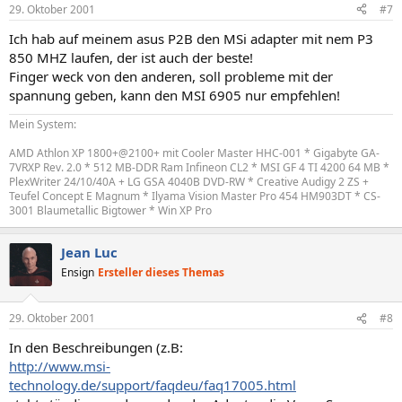
29. Oktober 2001
#7
Ich hab auf meinem asus P2B den MSi adapter mit nem P3
850 MHZ laufen, der ist auch der beste!
Finger weck von den anderen, soll probleme mit der
spannung geben, kann den MSI 6905 nur empfehlen!
Mein System:
AMD Athlon XP 1800+@2100+ mit Cooler Master HHC-001 * Gigabyte GA-
7VRXP Rev. 2.0 * 512 MB-DDR Ram Infineon CL2 * MSI GF 4 TI 4200 64 MB *
PlexWriter 24/10/40A + LG GSA 4040B DVD-RW * Creative Audigy 2 ZS +
Teufel Concept E Magnum * Ilyama Vision Master Pro 454 HM903DT * CS-
3001 Blaumetallic Bigtower * Win XP Pro
Jean Luc
Ensign
Ersteller dieses Themas
29. Oktober 2001
#8
In den Beschreibungen (z.B:
http://www.msi-
technology.de/support/faqdeu/faq17005.html