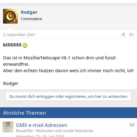
Rodger
Commodore
2. September 2001
#5
bllllllllll
Das ist in Mozilla/Netscape V6.1 schon drin und funzt
einwandfrei.
Aber den echten Nutzen davon weis ich immer noch nicht, lol!
Rodger
Du musst dich einloggen oder registrieren, um hier zu antworten.
Ähnliche Themen
GMX e-mail Adressen
BlaueElbe
Webseiten und soziale Netzwerke
Antworten
23
16. Juni 2026
f