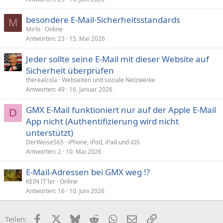
r
besondere E-Mail-Sicherheitsstandards
a
M
Mirlo
Online
g
Antworten
23
15. Mai 2026
e
Jeder sollte seine E-Mail mit dieser Website auf
Sicherheit überprüfen
therealcola
Webseiten und soziale Netzwerke
Antworten
49
16. Januar 2026
GMX E-Mail funktioniert nur auf der Apple E-Mail
D
App nicht (Authentifizierung wird nicht
unterstützt)
DerWeise565
iPhone, iPod, iPad und iOS
Antworten
2
10. Mai 2026
E-Mail-Adressen bei GMX weg !?
KEIN IT'ler
Online
Antworten
16
10. Juni 2026
Facebook
X (Twitter)
Bluesky
Reddit
WhatsApp
E-Mail
Link
Teilen: