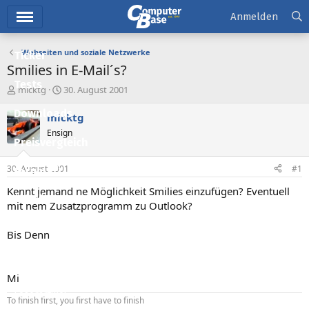
Hauptmenü
Anmelden
Webseiten und soziale Netzwerke
Ticker
Smilies in E-Mail´s?
Tests
E
E
micktg
30. August 2001
r
r
Downloads
s
s
micktg
t
t
Ensign
e
e
Preisvergleich
l
l
l
l
30. August 2001
#1
Forum
e
t
r
a
Kennt jemand ne Möglichkeit Smilies einzufügen? Eventuell
Aktuelles
m
mit nem Zusatzprogramm zu Outlook?
Empfohlene Inhalte
Bis Denn
Neue Beiträge
Neueste Aktivitäten
Mi
Leserartikel
To finish first, you first have to finish