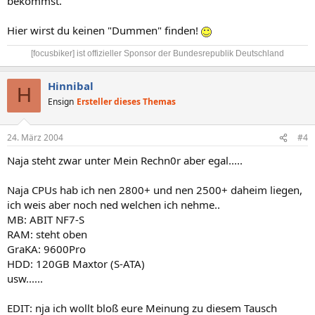
bekommst.
Hier wirst du keinen "Dummen" finden!
[focusbiker] ist offizieller Sponsor der Bundesrepublik Deutschland​
Hinnibal
H
Ensign
Ersteller dieses Themas
24. März 2004
#4
Naja steht zwar unter Mein Rechn0r aber egal.....
Naja CPUs hab ich nen 2800+ und nen 2500+ daheim liegen,
ich weis aber noch ned welchen ich nehme..
MB: ABIT NF7-S
RAM: steht oben
GraKA: 9600Pro
HDD: 120GB Maxtor (S-ATA)
usw......
EDIT: nja ich wollt bloß eure Meinung zu diesem Tausch