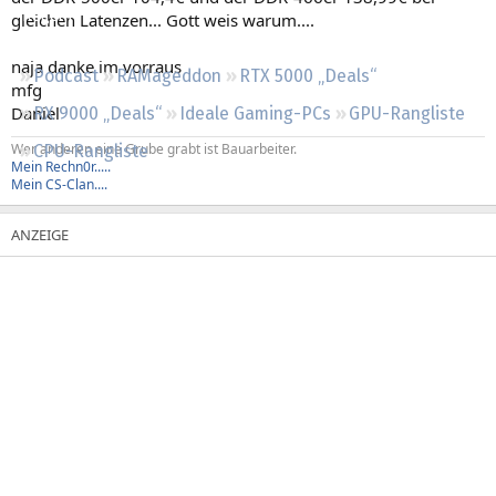
Regeln
gleichen Latenzen... Gott weis warum....
naja danke im vorraus
Podcast
RAMageddon
RTX 5000 „Deals“
mfg
Daniel
RX 9000 „Deals“
Ideale Gaming-PCs
GPU-Rangliste
Wer anderen eine Grube grabt ist Bauarbeiter.
CPU-Rangliste
Mein Rechn0r.....
Mein CS-Clan....