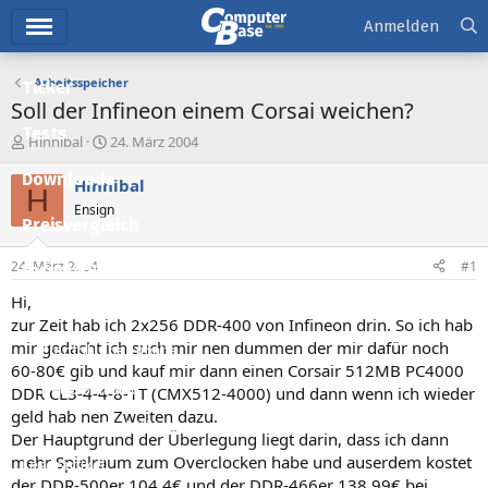
Hauptmenü
Anmelden
Arbeitsspeicher
Ticker
Soll der Infineon einem Corsai weichen?
Tests
E
E
Hinnibal
24. März 2004
r
r
Downloads
s
s
Hinnibal
H
t
t
Ensign
e
e
Preisvergleich
l
l
l
l
24. März 2004
#1
Forum
e
t
r
a
Hi,
Aktuelles
m
zur Zeit hab ich 2x256 DDR-400 von Infineon drin. So ich hab
mir gedacht ich such mir nen dummen der mir dafür noch
Empfohlene Inhalte
60-80€ gib und kauf mir dann einen Corsair 512MB PC4000
Neue Beiträge
DDR CL3-4-4-8-1T (CMX512-4000) und dann wenn ich wieder
geld hab nen Zweiten dazu.
Neueste Aktivitäten
Der Hauptgrund der Überlegung liegt darin, dass ich dann
mehr Spielraum zum Overclocken habe und auserdem kostet
Leserartikel
der DDR-500er 104,4€ und der DDR-466er 138,99€ bei