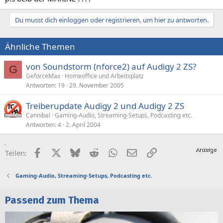
Du musst dich einloggen oder registrieren, um hier zu antworten.
Ähnliche Themen
von Soundstorm (nforce2) auf Audigy 2 ZS?
G
GeforceMax
Homeoffice und Arbeitsplatz
Antworten
19
29. November 2005
Treiberupdate Audigy 2 und Audigy 2 ZS
Cannibal
Gaming-Audio, Streaming-Setups, Podcasting etc.
Antworten
4
2. April 2004
Facebook
X (Twitter)
Bluesky
Reddit
WhatsApp
E-Mail
Link
Teilen:
Gaming-Audio, Streaming-Setups, Podcasting etc.
Passend zum Thema