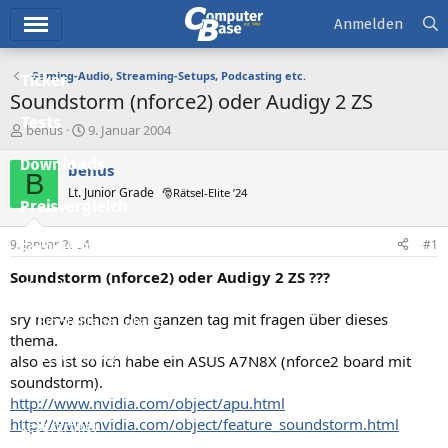
Hauptmenü
Anmelden
Gaming-Audio, Streaming-Setups, Podcasting etc.
Ticker
Soundstorm (nforce2) oder Audigy 2 ZS
Tests
E
E
benus
9. Januar 2004
r
r
Downloads
s
s
benus
B
t
t
Lt. Junior Grade
🎅Rätsel-Elite ’24
e
e
Preisvergleich
l
l
l
l
9. Januar 2004
#1
Forum
e
t
r
a
Soundstorm (nforce2) oder Audigy 2 ZS ???
Aktuelles
m
sry nerve schon den ganzen tag mit fragen über dieses
Empfohlene Inhalte
thema.
Neue Beiträge
also es ist so ich habe ein ASUS A7N8X (nforce2 board mit
soundstorm).
Neueste Aktivitäten
http://www.nvidia.com/object/apu.html
http://www.nvidia.com/object/feature_soundstorm.html
Leserartikel