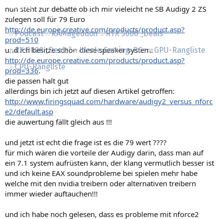
Regeln
nun steht zur debatte ob ich mir vieleicht ne SB Audigy 2 ZS
zulegen soll für 79 Euro
http://de.europe.creative.com/products/product.asp?
Podcast
RAMageddon
RTX 5000 „Deals“
prod=510
und ich besitze schon diese speaker system:
RX 9000 „Deals“
Ideale Gaming-PCs
GPU-Rangliste
http://de.europe.creative.com/products/product.asp?
CPU-Rangliste
prod=336
.
die passen halt gut
allerdings bin ich jetzt auf diesen Artikel getroffen:
http://www.firingsquad.com/hardware/audigy2_versus_nforc
e2/default.asp
die auwertung fällt gleich aus !!!
und jetzt ist echt die frage ist es die 79 wert ????
für mich wären die vorteile der Audigy darin, dass man auf
ein 7.1 system aufrüsten kann, der klang vermutlich besser ist
und ich keine EAX soundprobleme bei spielen mehr habe
welche mit den nvidia treibern oder alternativen treibern
immer wieder auftauchen!!!
und ich habe noch gelesen, dass es probleme mit nforce2