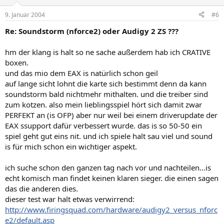
9. Januar 2004
#6
Re: Soundstorm (nforce2) oder Audigy 2 ZS ???
hm der klang is halt so ne sache außerdem hab ich CRATIVE
boxen.
und das mio dem EAX is natürlich schon geil
auf lange sicht lohnt die karte sich bestimmt denn da kann
soundstorm bald nichtmehr mithalten. und die treiber sind
zum kotzen. also mein lieblingsspiel hört sich damit zwar
PERFEKT an (is OFP) aber nur weil bei einem driverupdate der
EAX ssupport dafür verbessert wurde. das is so 50-50 ein
spiel geht gut eins nit. und ich spiele halt sau viel und sound
is für mich schon ein wichtiger aspekt.
ich suche schon den ganzen tag nach vor und nachteilen...is
echt komisch man findet keinen klaren sieger. die einen sagen
das die anderen dies.
dieser test war halt etwas verwirrend:
http://www.firingsquad.com/hardware/audigy2_versus_nforc
e2/default.asp