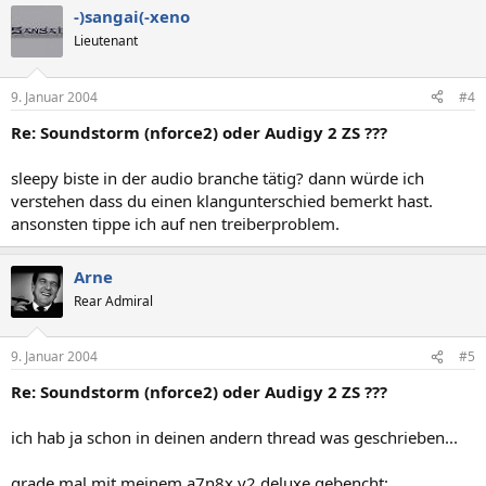
-)sangai(-xeno
Lieutenant
9. Januar 2004
#4
Re: Soundstorm (nforce2) oder Audigy 2 ZS ???
sleepy biste in der audio branche tätig? dann würde ich
verstehen dass du einen klangunterschied bemerkt hast.
ansonsten tippe ich auf nen treiberproblem.
Arne
Rear Admiral
9. Januar 2004
#5
Re: Soundstorm (nforce2) oder Audigy 2 ZS ???
ich hab ja schon in deinen andern thread was geschrieben...
grade mal mit meinem a7n8x v2 deluxe gebencht: