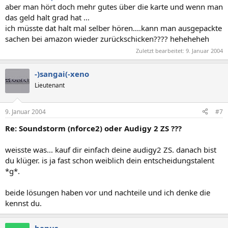
aber man hört doch mehr gutes über die karte und wenn man
das geld halt grad hat ...
ich müsste dat halt mal selber hören....kann man ausgepackte
sachen bei amazon wieder zurückschicken???? heheheheh
Zuletzt bearbeitet:
9. Januar 2004
-)sangai(-xeno
Lieutenant
9. Januar 2004
#7
Re: Soundstorm (nforce2) oder Audigy 2 ZS ???
weisste was... kauf dir einfach deine audigy2 ZS. danach bist
du klüger. is ja fast schon weiblich dein entscheidungstalent
*g*.
beide lösungen haben vor und nachteile und ich denke die
kennst du.
benus