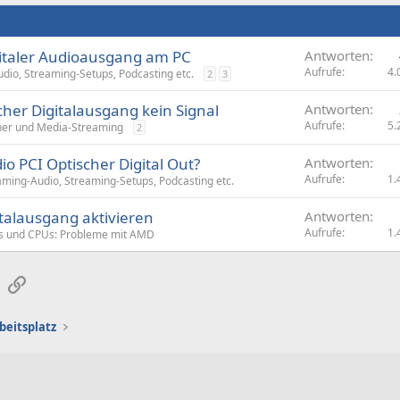
igitaler Audioausgang am PC
Antworten
Aufrufe
4.
io, Streaming-Setups, Podcasting etc.
2
3
her Digitalausgang kein Signal
Antworten
Aufrufe
5.
her und Media-Streaming
2
io PCI Optischer Digital Out?
Antworten
Aufrufe
1.
ming-Audio, Streaming-Setups, Podcasting etc.
italausgang aktivieren
Antworten
Aufrufe
1.
s und CPUs: Probleme mit AMD
sApp
E-Mail
Link
beitsplatz