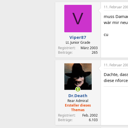
11. Februar 20
V
muss Damar
wär mir neu 
cu
Viper87
Lt. Junior Grade
Registriert
März 2003
Beiträge
265
11. Februar 20
Dachte, dass
diese nforc
Dr.Death
Rear Admiral
Ersteller dieses
Themas
Registriert
Feb. 2002
Beiträge
6.103