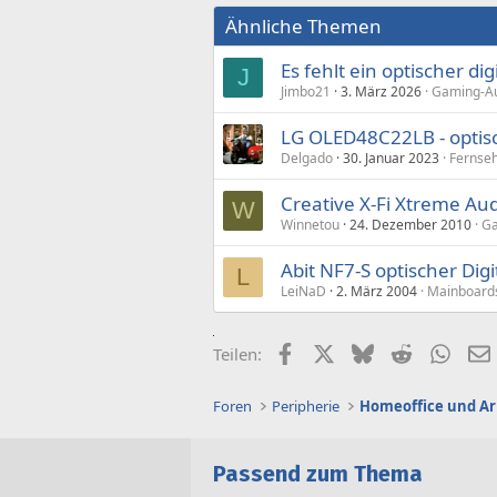
Ähnliche Themen
Es fehlt ein optischer d
J
Jimbo21
3. März 2026
Gaming-Aud
LG OLED48C22LB - optisc
Delgado
30. Januar 2023
Fernse
Creative X-Fi Xtreme Aud
W
Winnetou
24. Dezember 2010
Ga
Abit NF7-S optischer Dig
L
LeiNaD
2. März 2004
Mainboard
Facebook
X (Twitter)
Bluesky
Reddit
What
Teilen:
Foren
Peripherie
Homeoffice und Ar
Passend zum Thema