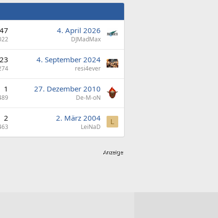
47
4. April 2026
022
DJMadMax
23
4. September 2024
274
resi4ever
1
27. Dezember 2010
489
De-M-oN
2
2. März 2004
L
463
LeiNaD