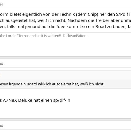
04
rm bietet eigentlich von der Technik (dem Chip) her den S/Pdif i
ch ausgeleitet hat, weiß ich nicht. Nachdem die Treiber aber unifi
n, falls mal jemand auf die Idee kommt so ein Boad zu bauen, fal
ks the Lord of Terror and so it is written!! -DickVanPaiton-
04
:
diesen irgendein Board wirklich ausgeleitet hat, weiß ich nicht.
s A7N8X Deluxe hat einen sp/dif-in
04