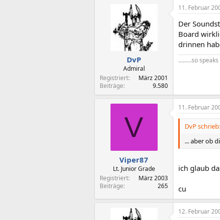
11. Februar 20
Der Soundsto
Board wirkli
drinnen habe
DvP
.........so spea
Admiral
Registriert
März 2001
Beiträge
9.580
11. Februar 20
V
DvP schrieb
... aber ob 
Viper87
ich glaub da
Lt. Junior Grade
Registriert
März 2003
Beiträge
265
cu
12. Februar 20