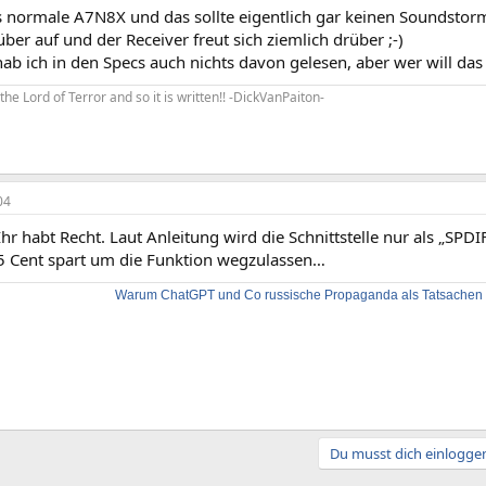
s normale A7N8X und das sollte eigentlich gar keinen Soundstorm
über auf und der Receiver freut sich ziemlich drüber ;-)
ab ich in den Specs auch nichts davon gelesen, aber wer will das
ks the Lord of Terror and so it is written!! -DickVanPaiton-
04
 Ihr habt Recht. Laut Anleitung wird die Schnittstelle nur als „SP
5 Cent spart um die Funktion wegzulassen…
Warum ChatGPT und Co russische Propaganda als Tatsachen d
Du musst dich einloggen