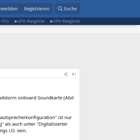
nmelden
Registrieren
Suche
g-PCs
GPU-Rangliste
CPU-Rangliste
#1
oundstorm onboard Soundkarte (Abit
Lautsprecherkonfiguration" ist nur
 als auch unter "Digitalisierter
gs i.O. sein.