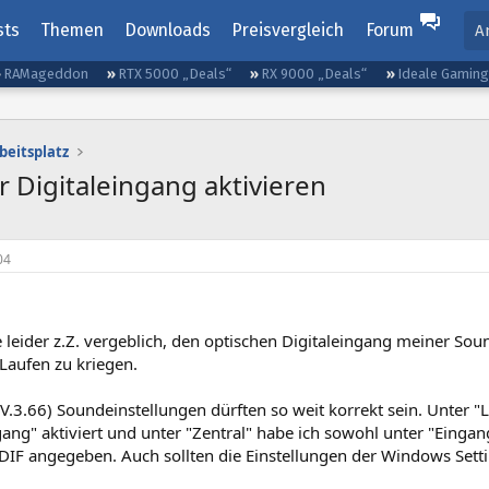
sts
Themen
Downloads
Preisvergleich
Forum
A
RAMageddon
RTX 5000 „Deals“
RX 9000 „Deals“
Ideale Gamin
beitsplatz
 Digitaleingang aktivieren
04
e leider z.Z. vergeblich, den optischen Digitaleingang meiner S
Laufen zu kriegen.
V.3.66) Soundeinstellungen dürften so weit korrekt sein. Unter "
ng" aktiviert und unter "Zentral" habe ich sowohl unter "Eingang"
IF angegeben. Auch sollten die Einstellungen der Windows Settin