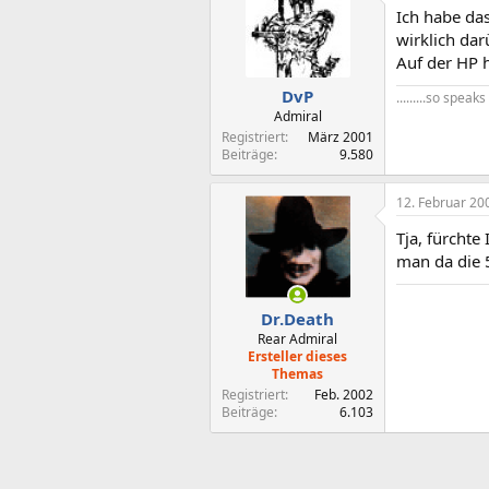
Ich habe da
wirklich dar
Auf der HP h
DvP
.........so spea
Admiral
Registriert
März 2001
Beiträge
9.580
12. Februar 20
Tja, fürchte
man da die 
Dr.Death
Rear Admiral
Ersteller dieses
Themas
Registriert
Feb. 2002
Beiträge
6.103