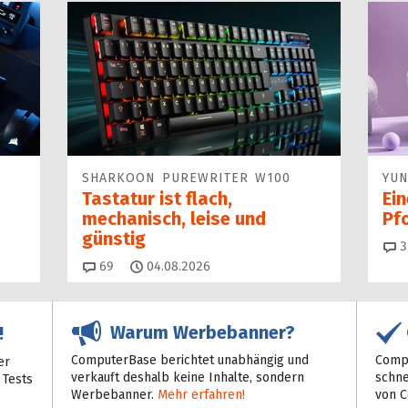
SHARKOON PUREWRITER W100
YUN
Tastatur ist flach,
Ei
mechanisch, leise und
Pf
günstig
3
Kommentare
69
04.08.2026
Warum Werbebanner?
!
ComputerBase berichtet unabhängig und
Compu
er
verkauft deshalb keine Inhalte, sondern
schne
 Tests
Werbebanner.
Mehr erfahren!
von 