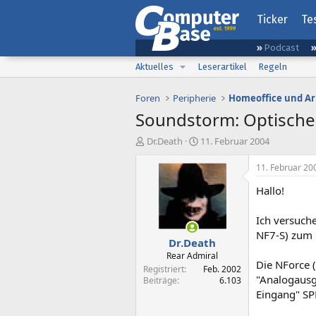
Ticker
Te
Podcast
Aktuelles
Leserartikel
Regeln
Foren
Peripherie
Homeoffice und Ar
Soundstorm: Optischer
E
E
Dr.Death
11. Februar 2004
r
r
s
s
11. Februar 20
t
t
Hallo!
e
e
l
l
l
l
Ich versuch
e
t
NF7-S) zum 
Dr.Death
r
a
m
Rear Admiral
Die NForce (
Registriert
Feb. 2002
"Analogausga
Beiträge
6.103
Eingang" SPD