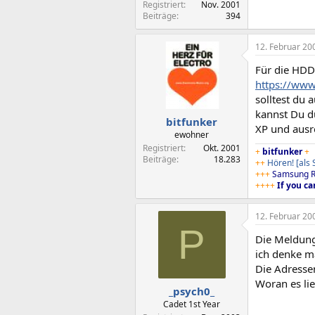
Registriert
Nov. 2001
Beiträge
394
12. Februar 20
Für die HDD 
https://ww
solltest du 
kannst Du d
bitfunker
XP und ausr
ewohner
Registriert
Okt. 2001
+
bitfunker
+
Beiträge
18.283
++
Hören!
[als
+++
Samsung R
++++
If you ca
12. Februar 20
P
Die Meldung
ich denke m
Die Adressen
Woran es li
_psych0_
Cadet 1st Year