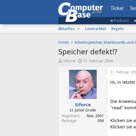
Ticker
Te
Podcast
Aktuelles
Leserartikel
Regeln
Foren
Arbeitsspeicher, Mainboards und
Speicher defekt!?
E
E
Siforce
11. Februar 2004
r
r
s
s
11. Februar 20
t
t
Hi, in letzt
e
e
l
l
l
l
e
t
Die Anweisu
Siforce
r
a
"read" konn
m
Lt. Junior Grade
Registriert
Nov. 2001
Klicken sie
Beiträge
394
Klicken sie