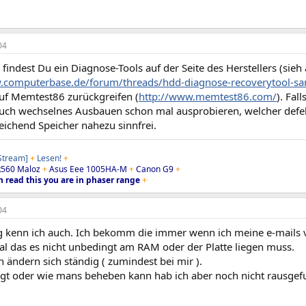
04
findest Du ein Diagnose-Tools auf der Seite des Herstellers (sieh 
w.computerbase.de/forum/threads/hdd-diagnose-recoverytool-
auf Memtest86 zurückgreifen (
http://www.memtest86.com/
). Fal
uch wechselnes Ausbauen schon mal ausprobieren, welcher defekt
eichend Speicher nahezu sinnfrei.
 Stream]
+
Lesen!
+
560 Maloz
+
Asus Eee 1005HA-M
+
Canon G9
+
n read this you are in phaser range
+
04
 kenn ich auch. Ich bekomm die immer wenn ich meine e-mails v
al das es nicht unbedingt am RAM oder der Platte liegen muss.
 ändern sich ständig ( zumindest bei mir ).
egt oder wie mans beheben kann hab ich aber noch nicht rausgef