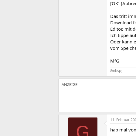
[OK] [Abbre
Das tritt i
Download for
Editor, mit
Ich tippe au
Oder kann es
vom Speiche
MfG
&nbsp;
11. Februar 20
G
hab mal von