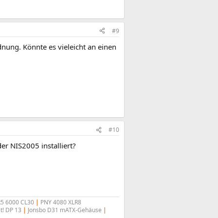
#9
nung. Könnte es vieleicht an einen
#10
er NIS2005 installiert?
R5 6000 CL30
|
PNY 4080 XLR8
t! DP 13
|
Jonsbo D31 mATX-Gehäuse
|