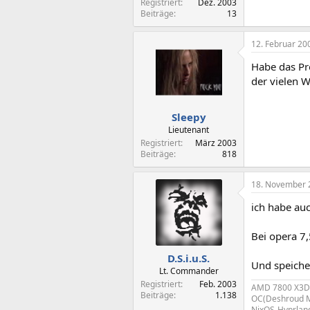
Registriert
Dez. 2003
Beiträge
13
12. Februar 20
Habe das Pr
der vielen 
Sleepy
Lieutenant
Registriert
März 2003
Beiträge
818
18. November 
ich habe auc
Bei opera 7
D.S.i.u.S.
Und speicher
Lt. Commander
Registriert
Feb. 2003
AMD 7800 X3D 
Beiträge
1.138
OC(Deshroud 
NixOS-Hyprlan