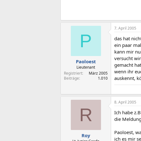
7. April 2005
P
das hat nic
ein paar mal
kann mir nur
versucht wir
Paoloest
gemacht hatt
Lieutenant
wenn ihr eu
Registriert
März 2005
auskennt, k
Beiträge
1.010
8. April 2005
R
Ich habe z.B
die Meldung
Paoloest, wa
Roy
ich es mir 