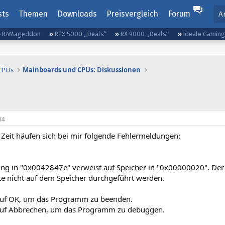
sts
Themen
Downloads
Preisvergleich
Forum
A
RAMageddon
RTX 5000 „Deals“
RX 9000 „Deals“
Ideale Gamin
 CPUs
Mainboards und CPUs: Diskussionen
04
er Zeit häufen sich bei mir folgende Fehlermeldungen:
ng in "0x0042847e" verweist auf Speicher in "0x00000020". De
te nicht auf dem Speicher durchgeführt werden.
 auf OK, um das Programm zu beenden.
 auf Abbrechen, um das Programm zu debuggen.