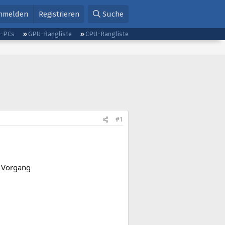
nmelden
Registrieren
Suche
g-PCs
GPU-Rangliste
CPU-Rangliste
#1
r Vorgang