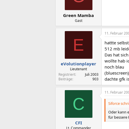
Green Mamba
Gast
11. Februar 20
E
hattte selbs
512 mb lei
Das hat sic
wollte hab i
eVolutionplayer
noch blau
Lieutenant
(bluescreen
Registriert
Juli 2003
dachte gfk i
Beiträge
903
11. Februar 20
C
Siforce schr
Oder kann es
für bessere
CFI
Lt. Commander