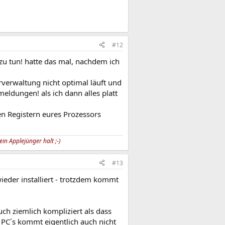
#12
zu tun! hatte das mal, nachdem ich
erverwaltung nicht optimal läuft und
meldungen! als ich dann alles platt
n Registern eures Prozessors
in Applejünger halt ;-)
#13
wieder installiert - trotzdem kommt
uch ziemlich kompliziert als dass
 PC´s kommt eigentlich auch nicht