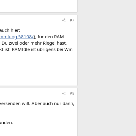
#7
auch hier:
sammlung.58108/
), für den RAM
ls Du zwei oder mehr Riegel hast,
 ist. RAMIdle ist übrigens bei Win
#8
ersenden will. Aber auch nur dann,
unden.