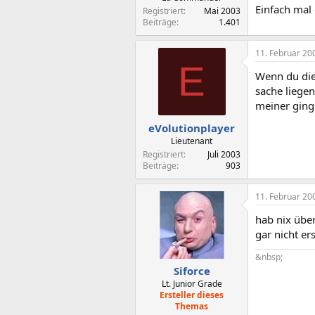
Einfach mal 
Registriert
Mai 2003
Beiträge
1.401
11. Februar 20
E
Wenn du die 
sache liegen
meiner ging
eVolutionplayer
Lieutenant
Registriert
Juli 2003
Beiträge
903
11. Februar 20
hab nix über
gar nicht ers
&nbsp;
Siforce
Lt. Junior Grade
Ersteller dieses
Themas