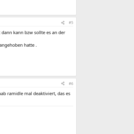
#5
t dann kann bzw sollte es an der
 angehoben hatte .
#6
hab ramidle mal deaktiviert, das es