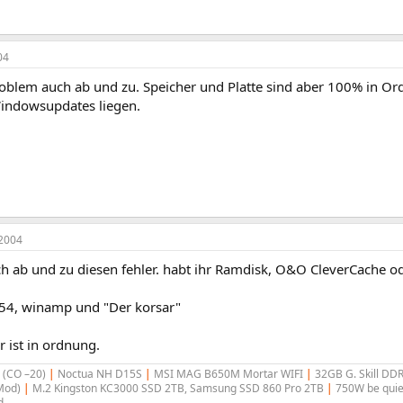
04
oblem auch ab und zu. Speicher und Platte sind aber 100% in Ord
Windowsupdates liegen.
2004
h ab und zu diesen fehler. habt ihr Ramdisk, O&O CleverCache od
,54, winamp und "Der korsar"
 ist in ordnung.
(CO –20)
|
Noctua NH D15S
|
MSI MAG B650M Mortar WIFI
|
32GB G. Skill DD
Mod)
|
M.2 Kingston KC3000 SSD 2TB, Samsung SSD 860 Pro 2TB
|
750W be quie
d