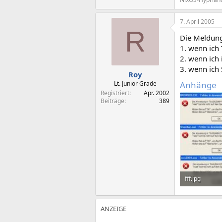
7. April 2005
R
Die Meldung
1. wenn ich
2. wenn ich
3. wenn ich
Roy
Lt. Junior Grade
Anhänge
Registriert
Apr. 2002
Beiträge
389
fff.jpg
81,4 KB · Auf