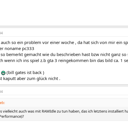
04
t auch so ein problem vor einer woche , da hat sich von mir ein sp
der noname pc333
h so bemerkt gemacht wie du beschrieben hast bzw nicht ganz so s
ch wenn ich ins spiel z.b gta 3 reingekommen bin das bild ca. 1 
)
(bill gates ist back )
st kaputt aber zum glück nicht .
04
ieb:
 vielleicht auch was mit RAMIdle zu tun haben, das ich letztens installiert
 Performance)?