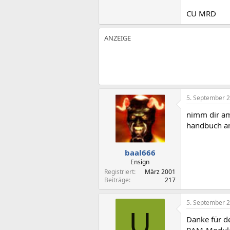
CU MRD
5. September 
nimm dir am
handbuch ang
baal666
Ensign
Registriert
März 2001
Beiträge
217
5. September 
U
Danke für de
RAM-Module m