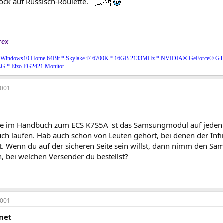
ck auf Russisch-Roulette.
rex
 Windows10 Home 64Bit * Skylake i7 6700K * 16GB 2133MHz * NVIDIA® GeForce® G
LG * Eizo FG2421 Monitor
2001
ste im Handbuch zum ECS K7S5A ist das Samsungmodul auf jeden F
uch laufen. Hab auch schon von Leuten gehört, bei denen der In
. Wenn du auf der sicheren Seite sein willst, dann nimm den S
n, bei welchen Versender du bestellst?
2001
net