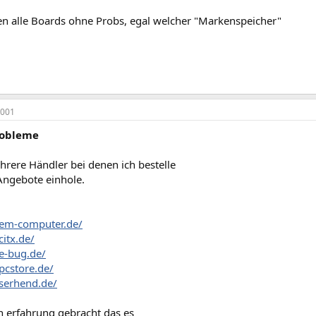
fen alle Boards ohne Probs, egal welcher "Markenspeicher"
2001
robleme
hrere Händler bei denen ich bestelle
ngebote einhole.
.em-computer.de/
itx.de/
e-bug.de/
pcstore.de/
serhend.de/
n erfahrung gebracht das es