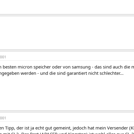
2001
 besten micron speicher oder von samsung - das sind auch die m
egeben werden - und die sind garantiert nicht schlechter...
2001
n Tipp, der ist ja echt gut gemeint, jedoch hat mein Versender (
it CL2. Der Rest (APACER und Kingston) ist wohl alles nur CL 2,