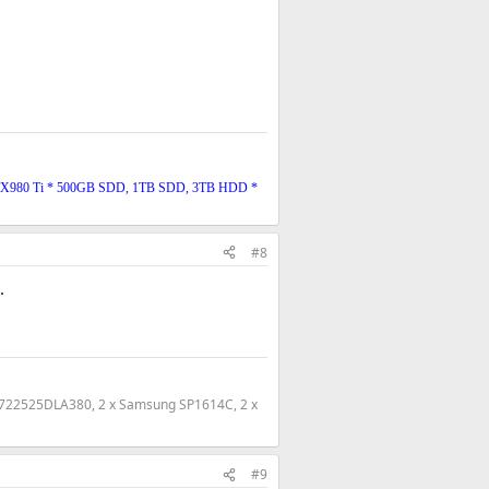
TX980 Ti * 500GB SDD, 1TB SDD, 3TB HDD *
#8
.
T722525DLA380, 2 x Samsung SP1614C, 2 x
#9