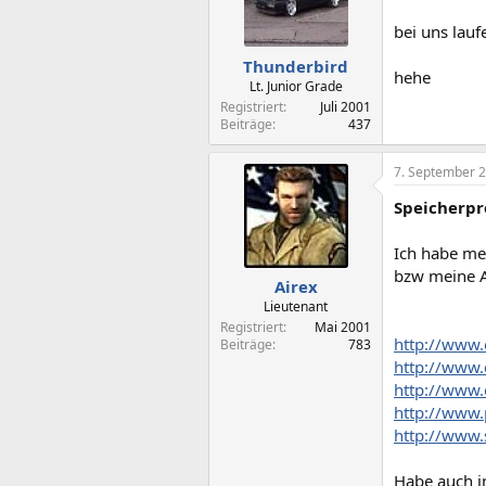
bei uns lau
Thunderbird
hehe
Lt. Junior Grade
Registriert
Juli 2001
Beiträge
437
7. September 
Speicherp
Ich habe me
bzw meine A
Airex
Lieutenant
Registriert
Mai 2001
http://www
Beiträge
783
http://www.c
http://www.
http://www.
http://www.
Habe auch i