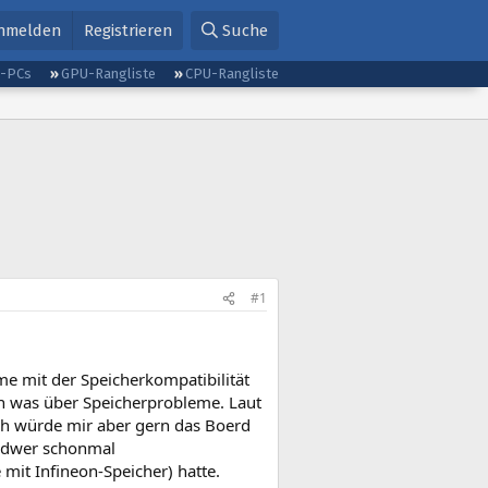
nmelden
Registrieren
Suche
g-PCs
GPU-Rangliste
CPU-Rangliste
#1
e mit der Speicherkompatibilität
ben was über Speicherprobleme. Laut
Ich würde mir aber gern das Boerd
endwer schonmal
mit Infineon-Speicher) hatte.