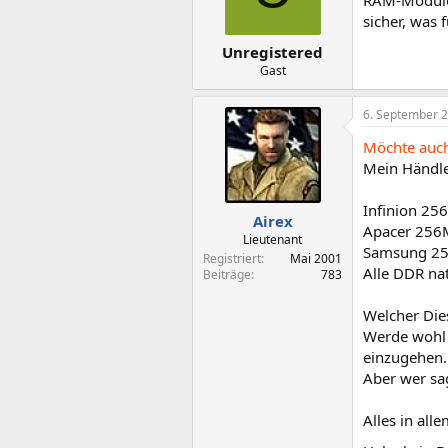
sicher, was
Unregistered
Gast
6. September 
Möchte auch
Mein Händle
Infinion 25
Airex
Apacer 256
Lieutenant
Samsung 2
Registriert
Mai 2001
Alle DDR nat
Beiträge
783
Welcher Die
Werde wohl 
einzugehen.
Aber wer sag
Alles in al