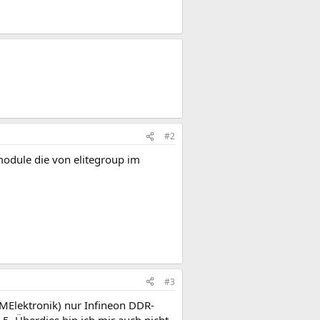
#2
odule die von elitegroup im
#3
KMElektronik) nur Infineon DDR-
5. Überdies bin ich mir auch nicht