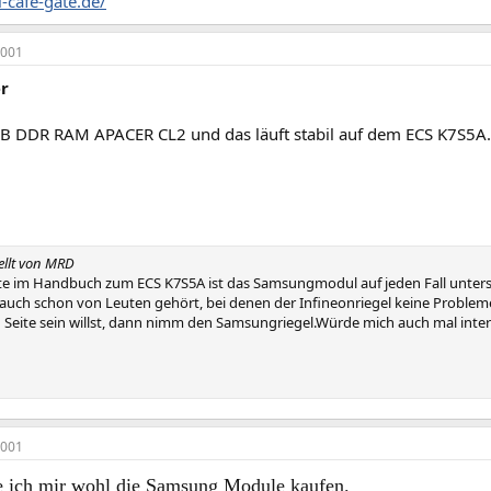
-cafe-gate.de/
2001
er
 DDR RAM APACER CL2 und das läuft stabil auf dem ECS K7S5A. I
tellt von MRD
ste im Handbuch zum ECS K7S5A ist das Samsungmodul auf jeden Fall unterst
 auch schon von Leuten gehört, bei denen der Infineonriegel keine Probl
n Seite sein willst, dann nimm den Samsungriegel.Würde mich auch mal inter
2001
 ich mir wohl die Samsung Module kaufen.