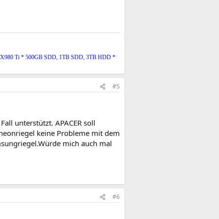
TX980 Ti * 500GB SDD, 1TB SDD, 3TB HDD *
#5
all unterstützt. APACER soll
fineonriegel keine Probleme mit dem
amsungriegel.Würde mich auch mal
#6