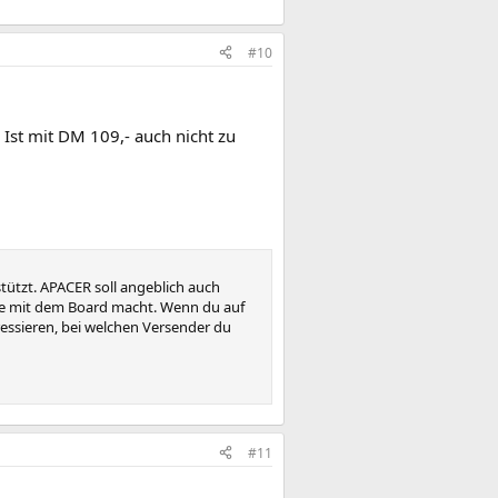
#10
st mit DM 109,- auch nicht zu
ützt. APACER soll angeblich auch
eme mit dem Board macht. Wenn du auf
essieren, bei welchen Versender du
#11