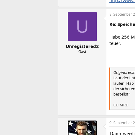
http://www.i
8. September 
U
Re: Speich
Habe 256 MB
teuer.
Unregistered2
Gast
Original ers
Laut der Li
laufen. Hab
der sichere
bestellst?
CU MRD
9. September 
Dann werde