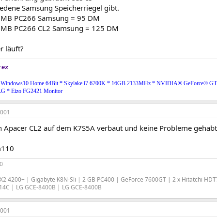
iedene Samsung Speicherriegel gibt.
MB PC266 Samsung = 95 DM
MB PC266 CL2 Samsung = 125 DM
r läuft?
rex
 Windows10 Home 64Bit * Skylake i7 6700K * 16GB 2133MHz * NVIDIA® GeForce® G
LG * Eizo FG2421 Monitor
2001
n Apacer CL2 auf dem K7S5A verbaut und keine Probleme gehabt
m110
0
2 4200+ | Gigabyte K8N-Sli | 2 GB PC400 | GeForce 7600GT | 2 x Hitatchi HD
14C | LG GCE-8400B | LG GCE-8400B
2001