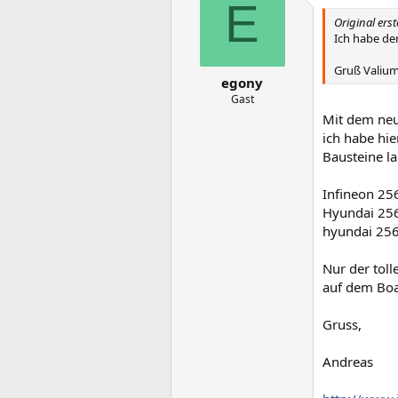
E
Original ers
Ich habe de
Gruß Valiu
egony
Gast
Mit dem neu
ich habe hi
Bausteine la
Infineon 2
Hyundai 25
hyundai 25
Nur der toll
auf dem Boa
Gruss,
Andreas