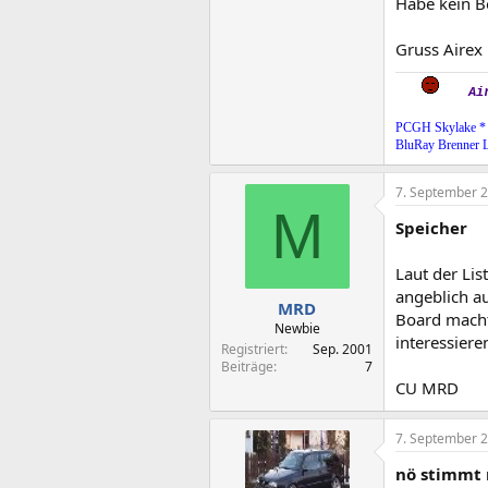
Habe kein Bo
Gruss Airex
Ai
PCGH Skylake *
BluRay Brenner 
7. September 
M
Speicher
Laut der Li
angeblich a
MRD
Board macht
Newbie
interessiere
Registriert
Sep. 2001
Beiträge
7
CU MRD
7. September 
nö stimmt 