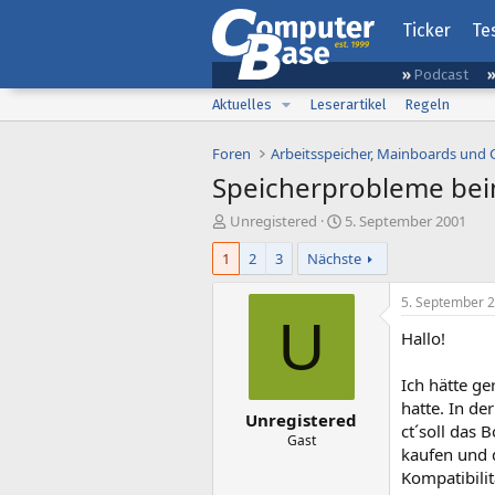
Ticker
Te
Podcast
Aktuelles
Leserartikel
Regeln
Foren
Arbeitsspeicher, Mainboards und
Speicherprobleme bei
E
E
Unregistered
5. September 2001
r
r
1
2
3
Nächste
s
s
t
t
e
e
5. September 
l
l
U
Hallo!
l
l
e
t
r
a
Ich hätte g
m
hatte. In de
Unregistered
ct´soll das
Gast
kaufen und 
Kompatibili