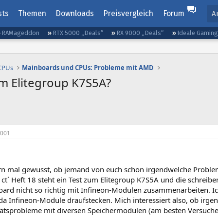
sts
Themen
Downloads
Preisvergleich
Forum
A
RAMageddon
RTX 5000 „Deals“
RX 9000 „Deals“
Ideale Gamin
 CPUs
Mainboards und CPUs: Probleme mit AMD
m Elitegroup K7S5A?
2001
ern mal gewusst, ob jemand von euch schon irgendwelche Problem
r ct´ Heft 18 steht ein Test zum Elitegroup K7S5A und die schrei
 Board nicht so richtig mit Infineon-Modulen zusammenarbeiten. 
da Infineon-Module draufstecken. Mich interessiert also, ob irg
tätsprobleme mit diversen Speichermodulen (am besten Versuche 