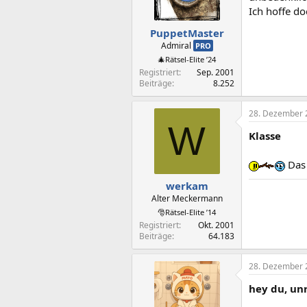
Ich hoffe do
PuppetMaster
Admiral
PRO
🎄Rätsel-Elite ’24
Registriert
Sep. 2001
Beiträge
8.252
28. Dezember 
W
Klasse
Das 
werkam
Alter Meckermann
🎅Rätsel-Elite ’14
Registriert
Okt. 2001
Beiträge
64.183
28. Dezember 
hey du, unr