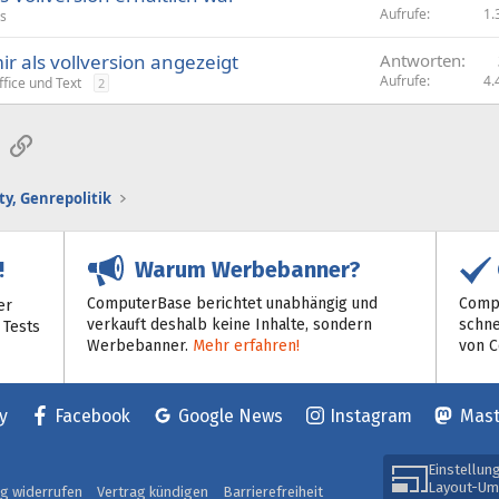
Aufrufe
1.
s
r als vollversion angezeigt
Antworten
Aufrufe
4.
ffice und Text
2
sApp
E-Mail
Link
y, Genrepolitik
Warum Werbebanner?
!
ComputerBase berichtet unabhängig und
Compu
er
verkauft deshalb keine Inhalte, sondern
schne
 Tests
Werbebanner.
Mehr erfahren!
von 
y
Facebook
Google News
Instagram
Mas
Einstellun
Layout-Um
ag widerrufen
Vertrag kündigen
Barrierefreiheit