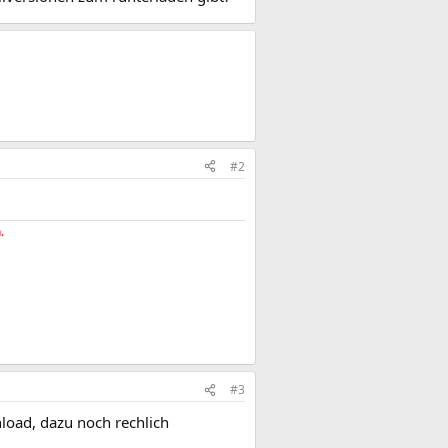
#2
.
#3
load, dazu noch rechlich