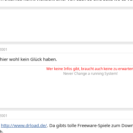
2001
 hier wohl kein Glück haben.
Wer keine Infos gibt, braucht auch keine zu erwarten
Never Change a running System!
2001
f
http://www.drload.de/
. Da gibts tolle Freeware-Spiele zum Down
h.