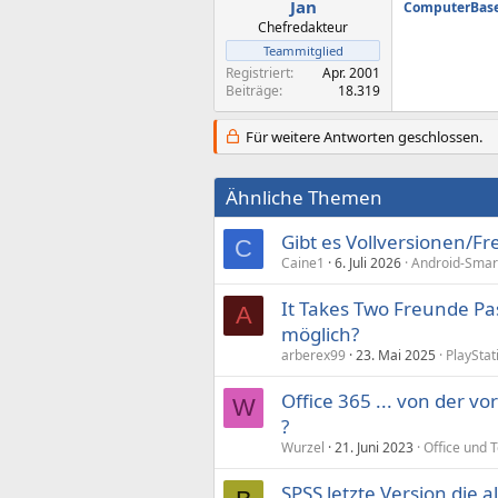
Jan
ComputerBase 
Chefredakteur
Teammitglied
Registriert
Apr. 2001
Beiträge
18.319
Für weitere Antworten geschlossen.
Ähnliche Themen
Gibt es Vollversionen/
C
Caine1
6. Juli 2026
Android-Smar
It Takes Two Freunde Pas
A
möglich?
arberex99
23. Mai 2025
PlayStat
Office 365 ... von der vo
W
?
Wurzel
21. Juni 2023
Office und T
SPSS letzte Version die a