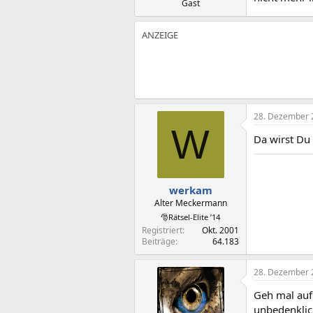
Gast
28. Dezember 
W
Da wirst Du
werkam
Alter Meckermann
🎅Rätsel-Elite ’14
Registriert
Okt. 2001
Beiträge
64.183
28. Dezember 
Geh mal au
unbedenklic