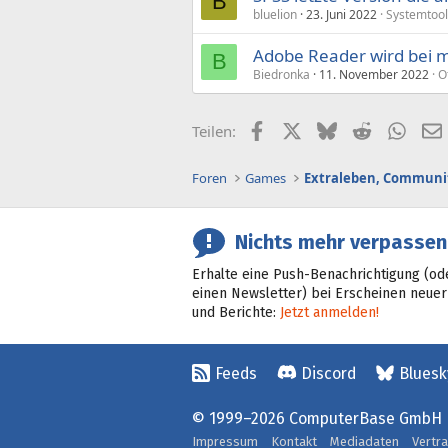
B
bluelion
23. Juni 2022
Systemtool
Adobe Reader wird bei mi
B
Biedronka
11. November 2022
O
Facebook
X (Twitter)
Bluesky
Reddit
What
Teilen:
Foren
Games
Extraleben, Communit
Nichts mehr verpassen
Erhalte eine Push-Benachrichtigung (od
einen Newsletter) bei Erscheinen neuer
und Berichte:
Jetzt anmelden!
Feeds
Discord
Bluesk
© 1999–2026 ComputerBase GmbH
Impressum
Kontakt
Mediadaten
Vertr