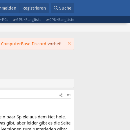
nmelden
Registrieren
Suche
g-PCs
GPU-Rangliste
CPU-Rangliste
m
ComputerBase Discord
vorbei!
#1
in paar Spiele aus dem Net hole.
 gibt, aber leider gibt es die Seite
ollversionen zum runterladen gibt?