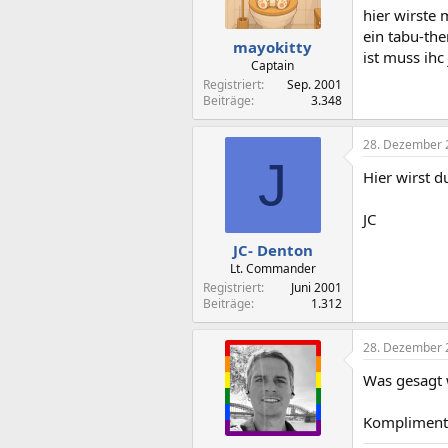
hier wirste 
ein tabu-th
mayokitty
ist muss ihc
Captain
Registriert
Sep. 2001
Beiträge
3.348
28. Dezember 
J
Hier wirst d
JC
JC- Denton
Lt. Commander
Registriert
Juni 2001
Beiträge
1.312
28. Dezember 
Was gesagt 
Kompliment