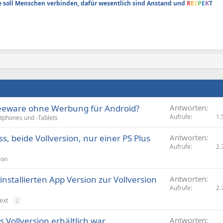
soll Menschen verbinden, dafür wesentlich sind Anstand und
R
E
S
P
E
K
T
Freeware ohne Werbung für Android?
Antworten
Aufrufe
1.
tphones und -Tablets
s, beide Vollversion, nur einer PS Plus
Antworten
Aufrufe
2.
ion
rinstallierten App Version zur Vollversion
Antworten
Aufrufe
2.
ext
2
ls Vollversion erhältlich war
Antworten