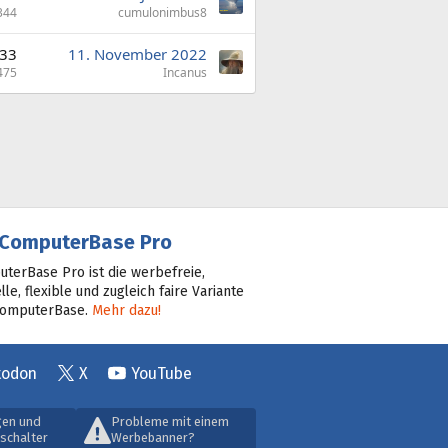
344
cumulonimbus8
33
11. November 2022
475
Incanus
ComputerBase Pro
terBase Pro ist die werbefreie,
lle, flexible und zugleich faire Variante
ComputerBase.
Mehr dazu!
todon
X
YouTube
gen und
Probleme mit einem
schalter
Werbebanner?