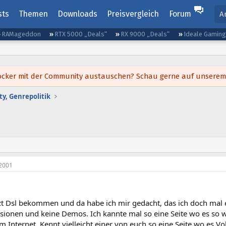
sts
Themen
Downloads
Preisvergleich
Forum
A
RAMageddon
RTX 5000 „Deals“
RX 9000 „Deals“
Ideale Gamin
h locker mit der Community austauschen? Schau gerne auf unsere
y, Genrepolitik
2001
tzt Dsl bekommen und da habe ich mir gedacht, das ich doch mal e
sionen und keine Demos. Ich kannte mal so eine Seite wo es so was
m Internet. Kennt vielleicht einer von euch so eine Seite wo es V