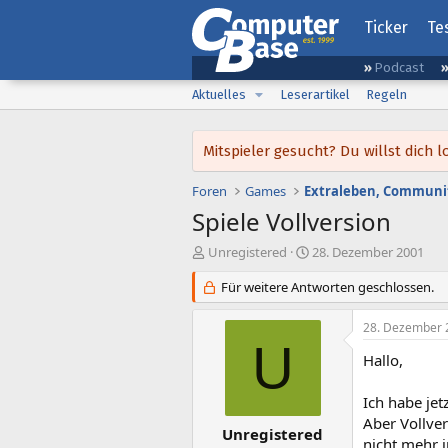
Ticker
Te
Podcast
Aktuelles
Leserartikel
Regeln
Mitspieler gesucht? Du willst dic
Foren
Games
Extraleben, Communit
Spiele Vollversion
E
E
Unregistered
28. Dezember 2001
r
r
s
Für weitere Antworten geschlossen.
s
t
t
e
e
28. Dezember 
l
l
U
l
l
Hallo,
e
t
r
a
Ich habe je
m
Aber Vollver
Unregistered
nicht mehr i