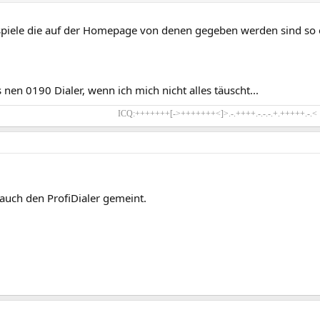
spiele die auf der Homepage von denen gegeben werden sind so ei
is nen 0190 Dialer, wenn ich mich nicht alles täuscht...
ICQ:+++++++[->+++++++<]>.-.++++.-.-.-.+.+++++.-.<
auch den ProfiDialer gemeint.