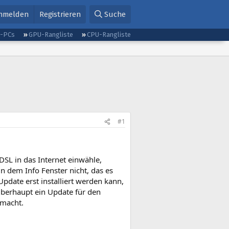
nmelden
Registrieren
Suche
g-PCs
GPU-Rangliste
CPU-Rangliste
#1
SL in das Internet einwähle,
in dem Info Fenster nicht, das es
date erst installiert werden kann,
überhaupt ein Update für den
emacht.