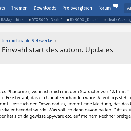
sts
Themen
Downloads
Preisvergleich
Forum
A
RAMageddon
RTX 5000 „Deals“
RX 9000 „Deals“
Ideale Gamin
iten und soziale Netzwerke
i Einwahl start des autom. Updates
des Phänomen, wenn ich mich mit dem Stardialer von 1&1 mit T-D
nfo-Fenster auf, das ein Update vorhanden wäre. Allerdings steht 
mt. Lasse ich den Download zu, kommt eine Meldung, das das Up
ardialer beendet wurde. Was soll ich denn davon halten. Gibt es 
oder hat sich da gewisse Spyware etc. auf meinem Rechner breitg