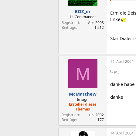
BOZ_er
Erm die Bei
Lt. Commander
linke
Registriert
Apr. 2003
Beiträge
1.212
Star Dialer 
14. April 2004
M
Ups,
danke habe 
McMatthew
danke
Ensign
Ersteller dieses
Themas
Registriert
Juni 2002
Beiträge
177
14. April 2004