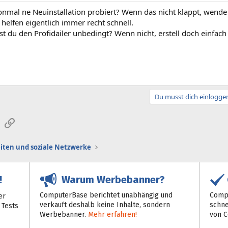
onmal ne Neuinstallation probiert? Wenn das nicht klappt, wende
 helfen eigentlich immer recht schnell.
t du den Profidailer unbedingt? Wenn nicht, erstell doch einfac
Du musst dich einloggen
sApp
E-Mail
Link
iten und soziale Netzwerke
Warum Werbebanner?
!
ComputerBase berichtet unabhängig und
Compu
er
verkauft deshalb keine Inhalte, sondern
schne
 Tests
Werbebanner.
Mehr erfahren!
von 