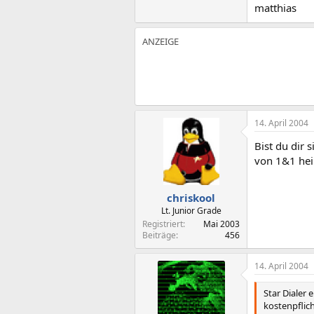
matthias
14. April 2004
Bist du dir 
von 1&1 heiß
chriskool
Lt. Junior Grade
Registriert
Mai 2003
Beiträge
456
14. April 2004
Star Dialer
kostenpflic