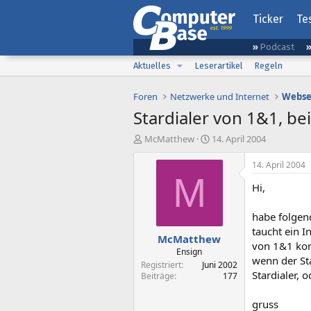
Ticker
Te
Podcast
Aktuelles
Leserartikel
Regeln
Foren
Netzwerke und Internet
Webse
Stardialer von 1&1, be
E
E
McMatthew
14. April 2004
r
r
s
s
14. April 2004
t
t
M
Hi,
e
e
l
l
l
l
habe folgen
e
t
taucht ein I
McMatthew
r
a
von 1&1 kom
m
Ensign
wenn der St
Registriert
Juni 2002
Stardialer, 
Beiträge
177
gruss