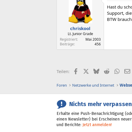
Hast du sch
Support, die
BTW brauchs
chriskool
Lt. Junior Grade
Registriert
Mai 2003
Beiträge
456
Facebook
X (Twitter)
Bluesky
Reddit
What
Teilen:
Foren
Netzwerke und Internet
Webse
Nichts mehr verpassen
Erhalte eine Push-Benachrichtigung (od
einen Newsletter) bei Erscheinen neuer
und Berichte:
Jetzt anmelden!