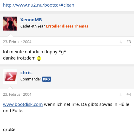
http://www.nu2.nu/bootcd/#clean
XenonMB
Cadet 4th Year
Ersteller dieses Themas
23. Februar 2004
#3
löl meinte natürlich floppy *g*
danke trotzdem
chris.
Commander
PRO
23. Februar 2004
#4
www.bootdisk.com
wenn ich net irre. Da gibts sowas in Hülle
und Fülle.
grüße