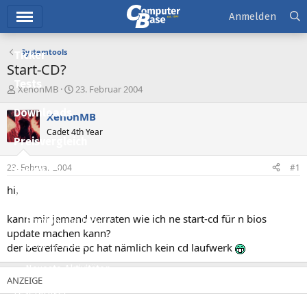
Hauptmenü
Anmelden
Systemtools
Ticker
Start-CD?
Tests
E
E
XenonMB
23. Februar 2004
r
r
Downloads
s
s
XenonMB
t
t
Cadet 4th Year
e
e
Preisvergleich
l
l
l
l
23. Februar 2004
#1
Forum
e
t
r
a
hi,
Aktuelles
m
kann mir jemand verraten wie ich ne start-cd für n bios
Empfohlene Inhalte
update machen kann?
Neue Beiträge
der betreffende pc hat nämlich kein cd laufwerk
Neueste Aktivitäten
Leserartikel