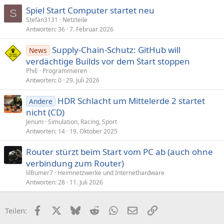
Spiel Start Computer startet neu
S
Stefan3131
Netzteile
Antworten
36
7. Februar 2026
Supply-Chain-Schutz: GitHub will
News
verdächtige Builds vor dem Start stoppen
PhiE
Programmieren
Antworten
0
29. Juli 2026
HDR Schlacht um Mittelerde 2 startet
Andere
nicht (CD)
Jenum
Simulation, Racing, Sport
Antworten
14
19. Oktober 2025
Router stürzt beim Start vom PC ab (auch ohne
verbindung zum Router)
lilBumer7
Heimnetzwerke und Internethardware
Antworten
28
11. Juli 2026
Facebook
X (Twitter)
Bluesky
Reddit
WhatsApp
E-Mail
Link
Teilen: