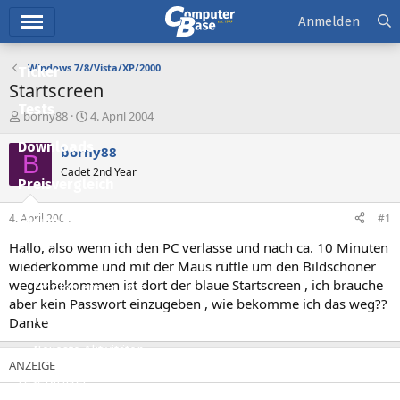
Hauptmenü
Anmelden
Windows 7/8/Vista/XP/2000
Ticker
Startscreen
Tests
E
E
borny88
4. April 2004
r
r
Downloads
s
s
borny88
B
t
t
Cadet 2nd Year
e
e
Preisvergleich
l
l
l
l
4. April 2004
#1
Forum
e
t
r
a
Hallo, also wenn ich den PC verlasse und nach ca. 10 Minuten
Aktuelles
m
wiederkomme und mit der Maus rüttle um den Bildschoner
wegzubekommen ist dort der blaue Startscreen , ich brauche
Empfohlene Inhalte
aber kein Passwort einzugeben , wie bekomme ich das weg??
Neue Beiträge
Danke
Neueste Aktivitäten
Leserartikel