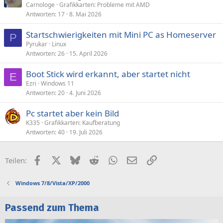
Carnologe
Grafikkarten: Probleme mit AMD
Antworten
17
8. Mai 2026
Startschwierigkeiten mit Mini PC as Homeserver
P
Pyrukar
Linux
Antworten
26
15. April 2026
Boot Stick wird erkannt, aber startet nicht
E
Ezri
Windows 11
Antworten
20
4. Juni 2026
Pc startet aber kein Bild
K335
Grafikkarten: Kaufberatung
Antworten
40
19. Juli 2026
Facebook
X (Twitter)
Bluesky
Reddit
WhatsApp
E-Mail
Link
Teilen:
Windows 7/8/Vista/XP/2000
Passend zum Thema