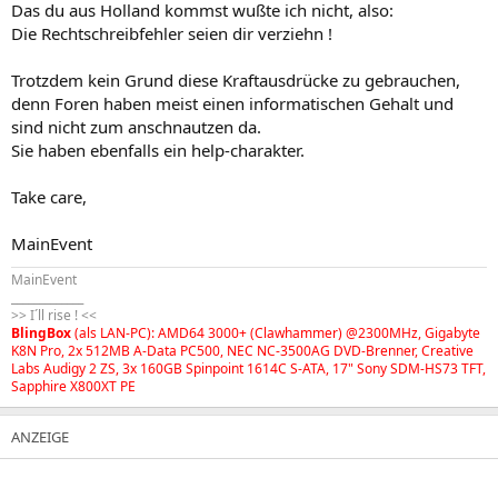
Das du aus Holland kommst wußte ich nicht, also:
Die Rechtschreibfehler seien dir verziehn !
Trotzdem kein Grund diese Kraftausdrücke zu gebrauchen,
denn Foren haben meist einen informatischen Gehalt und
sind nicht zum anschnautzen da.
Sie haben ebenfalls ein help-charakter.
Take care,
MainEvent
MainEvent
_____________
>> I´ll rise ! <<
BlingBox
(als LAN-PC): AMD64 3000+ (Clawhammer) @2300MHz, Gigabyte
K8N Pro, 2x 512MB A-Data PC500, NEC NC-3500AG DVD-Brenner, Creative
Labs Audigy 2 ZS, 3x 160GB Spinpoint 1614C S-ATA, 17" Sony SDM-HS73 TFT,
Sapphire X800XT PE