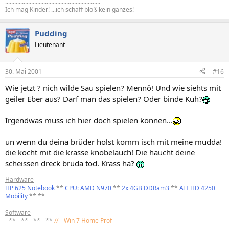
..............................................................
Ich mag Kinder! ...ich schaff bloß kein ganzes!
Pudding
Lieutenant
30. Mai 2001
#16
Wie jetzt ? nich wilde Sau spielen? Mennö! Und wie siehts mit
geiler Eber aus? Darf man das spielen? Oder binde Kuh?
Irgendwas muss ich hier doch spielen können...
un wenn du deina brüder holst komm isch mit meine mudda!
die kocht mit die krasse knobelauch! Die haucht deine
scheissen dreck brüda tod. Krass hä?
Hardware
HP 625 Notebook
**
CPU: AMD N970
**
2x 4GB DDRam3
**
ATI HD 4250
Mobility
** **
Software
-
**
-
**
-
**
-
**
//-- Win 7 Home Prof