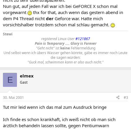
nicht zu sehr überstrapazieren.
Nun gut, auf jeden Fall war ich bei GeFORCE X schon mal
vorgewarnt
thx for that, auch wenn das gestern abend in
dem P4 Thread nicht
der
Geforce war. Hatte mich
vorsichtshalber trotzdem schon mal schlau gemacht.
Stewi
registered Linux-User
#121867
Pain is Temporary ..... Glory is Forever
"Geht nicht"
ist
keine
Fehlermeldung
Und selbst wenn ich übers Wasser gehen könnte, gäbe es immer noch Leute
die sagen würden:
"Guck mal, schwimmen kann er also auch nicht."
elmex
E
Gast
30. Mai 2001
#3
Tut mir leid wenn ich das mal zum Ausdruck bringe
Ich finde es schon krankhaft, ich weiß nicht ob man sich
ärztlich behandeln lassen sollte, gegen Pentiumwarn