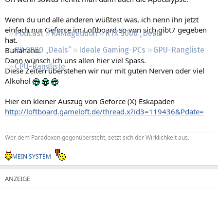
Regeln
Wenn du und alle anderen wüßtest was, ich nenn ihn jetzt
einfach nur Geforce im Loftboard so von sich gibt7 gegeben
Podcast
RAMageddon
RTX 5000 „Deals“
hat.
Buhahaha.
RX 9000 „Deals“
Ideale Gaming-PCs
GPU-Rangliste
Dann wünsch ich uns allen hier viel Spass.
CPU-Rangliste
Diese Zeiten überstehen wir nur mit guten Nerven oder viel
Alkohol
Hier ein kleiner Auszug von Geforce (X) Eskapaden
http://loftboard.gameloft.de/thread.x?id3=119436&Pdate=
Wer dem Paradoxen gegenübersteht, setzt sich der Wirklichkeit aus.
MEIN SYSTEM