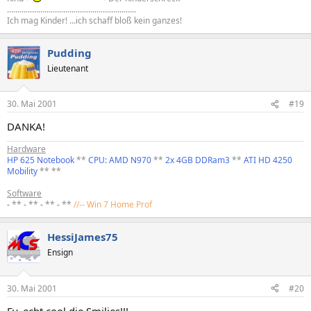
..............................................................
Ich mag Kinder! ...ich schaff bloß kein ganzes!
Pudding
Lieutenant
30. Mai 2001
#19
DANKA!
Hardware
HP 625 Notebook
**
CPU: AMD N970
**
2x 4GB DDRam3
**
ATI HD 4250
Mobility
** **
Software
-
**
-
**
-
**
-
**
//-- Win 7 Home Prof
HessiJames75
Ensign
30. Mai 2001
#20
Ey, echt cool die Smilies!!!