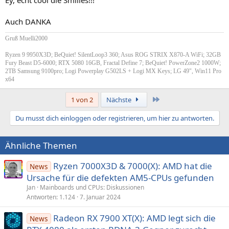
Auch DANKA
Gruß Muelli2000
Ryzen 9 9950X3D; BeQuiet! SilentLoop3 360; Asus ROG STRIX X870-A WiFi; 32GB
Fury Beast D5-6000; RTX 5080 16GB, Fractal Define 7; BeQuiet! PowerZone2 1000W;
2TB Samsung 9100pro; Logi Powerplay G502LS + Logi MX Keys; LG 49", Win11 Pro
x64
Letzte
1 von 2
Nächste
Du musst dich einloggen oder registrieren, um hier zu antworten.
Ähnliche Themen
Ryzen 7000X3D & 7000(X): AMD hat die
News
Ursache für die defekten AM5-CPUs gefunden
Jan
Mainboards und CPUs: Diskussionen
Antworten
1.124
7. Januar 2024
Radeon RX 7900 XT(X): AMD legt sich die
News