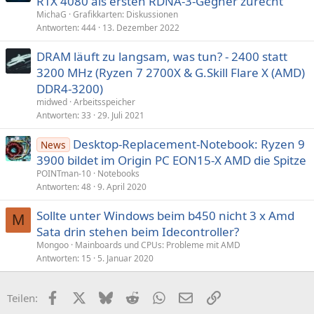
RTX 4080 als ersten RDNA-3-Gegner zurecht
MichaG
Grafikkarten: Diskussionen
Antworten
444
13. Dezember 2022
DRAM läuft zu langsam, was tun? - 2400 statt
3200 MHz (Ryzen 7 2700X & G.Skill Flare X (AMD)
DDR4-3200)
midwed
Arbeitsspeicher
Antworten
33
29. Juli 2021
Desktop-Replacement-Notebook: Ryzen 9
News
3900 bildet im Origin PC EON15-X AMD die Spitze
POINTman-10
Notebooks
Antworten
48
9. April 2020
Sollte unter Windows beim b450 nicht 3 x Amd
M
Sata drin stehen beim Idecontroller?
Mongoo
Mainboards und CPUs: Probleme mit AMD
Antworten
15
5. Januar 2020
Facebook
X (Twitter)
Bluesky
Reddit
WhatsApp
E-Mail
Link
Teilen: