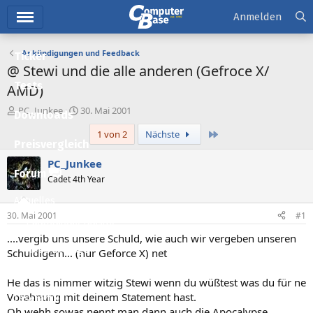
Hauptmenü
Anmelden
Ankündigungen und Feedback
Ticker
@ Stewi und die alle anderen (Gefroce X/
Tests
AMD)
E
E
PC_Junkee
30. Mai 2001
Downloads
r
r
Letzte
1 von 2
Nächste
s
s
Preisvergleich
t
t
e
e
PC_Junkee
l
l
Forum
Cadet 4th Year
l
l
e
t
Aktuelles
r
a
30. Mai 2001
#1
m
Empfohlene Inhalte
....vergib uns unsere Schuld, wie auch wir vergeben unseren
Neue Beiträge
Schuldigern... (nur Geforce X) net
Neueste Aktivitäten
He das is nimmer witzig Stewi wenn du wüßtest was du für ne
Vorahnung mit deinem Statement hast.
Leserartikel
Oh wehh sowas nennt man dann auch die Apocalypse.