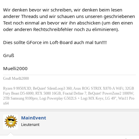
Wir denken bevor wir schreiben, wir denken beim lesen
anderer Threads und wir schauen uns unseren geschriebenen
Text noch einmal an bevor wir ihn abschicken (um den einen
oder anderen Rechtschreibfehler noch zu eliminieren).
Dies sollte GForce im Loft-Board auch mal tun!!!!
Gruß
Muelli2000
Gruß Muelli2000
Ryzen 9 9950X3D; BeQuiet! SilentLoop3 360; Asus ROG STRIX X870-A WiFi; 32GB
Fury Beast D5-6000; RTX 5080 16GB, Fractal Define 7; BeQuiet! PowerZone2 1000W;
2TB Samsung 9100pro; Logi Powerplay G502LS + Logi MX Keys; LG 49", Win11 Pro
x64
MainEvent
Lieutenant