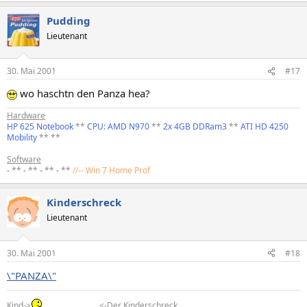
Pudding
Lieutenant
30. Mai 2001
#17
wo haschtn den Panza hea?
Hardware
HP 625 Notebook
**
CPU: AMD N970
**
2x 4GB DDRam3
**
ATI HD 4250
Mobility
** **
Software
-
**
-
**
-
**
-
**
//-- Win 7 Home Prof
Kinderschreck
Lieutenant
30. Mai 2001
#18
\"PANZA\"
Kind->
<-Der Kinderschreck