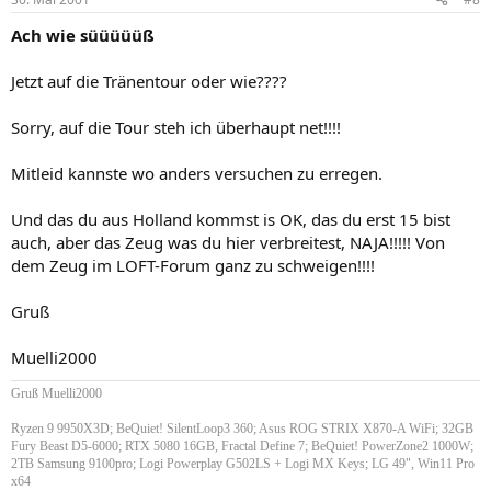
Ach wie süüüüüß
Jetzt auf die Tränentour oder wie????
Sorry, auf die Tour steh ich überhaupt net!!!!
Mitleid kannste wo anders versuchen zu erregen.
Und das du aus Holland kommst is OK, das du erst 15 bist
auch, aber das Zeug was du hier verbreitest, NAJA!!!!! Von
dem Zeug im LOFT-Forum ganz zu schweigen!!!!
Gruß
Muelli2000
Gruß Muelli2000
Ryzen 9 9950X3D; BeQuiet! SilentLoop3 360; Asus ROG STRIX X870-A WiFi; 32GB
Fury Beast D5-6000; RTX 5080 16GB, Fractal Define 7; BeQuiet! PowerZone2 1000W;
2TB Samsung 9100pro; Logi Powerplay G502LS + Logi MX Keys; LG 49", Win11 Pro
x64