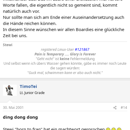
Worte fallen, die eigentlich nicht so gemeint sind, kommt
natürlich auch vor.
Nur sollte man sich am Ende einer Auseinandersetzung auch
die Hände reichen können.
In diesem Sinne wünschen wir allen Boardies eine glückliche
Zeit bei uns.
Stewi
registered Linux-User
#121867
Pain is Temporary ..... Glory is Forever
"Geht nicht"
ist
keine
Fehlermeldung
Und selbst wenn ich übers Wasser gehen könnte, gäbe es immer noch Leute
die sagen würden:
"Guck mal, schwimmen kann er also auch nicht."
TimoTei
Lt. Junior Grade
30. Mai 2001
#14
ding dong dong
Stewi "born to frag" hat ein machtwort gesprochen