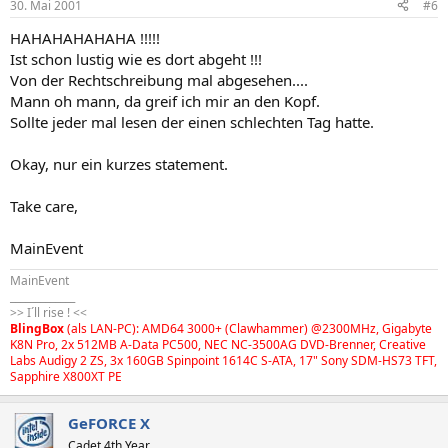
30. Mai 2001
#6
HAHAHAHAHAHA !!!!!
Ist schon lustig wie es dort abgeht !!!
Von der Rechtschreibung mal abgesehen....
Mann oh mann, da greif ich mir an den Kopf.
Sollte jeder mal lesen der einen schlechten Tag hatte.
Okay, nur ein kurzes statement.
Take care,
MainEvent
MainEvent
_____________
>> I´ll rise ! <<
BlingBox
(als LAN-PC): AMD64 3000+ (Clawhammer) @2300MHz, Gigabyte
K8N Pro, 2x 512MB A-Data PC500, NEC NC-3500AG DVD-Brenner, Creative
Labs Audigy 2 ZS, 3x 160GB Spinpoint 1614C S-ATA, 17" Sony SDM-HS73 TFT,
Sapphire X800XT PE
GeFORCE X
Cadet 4th Year