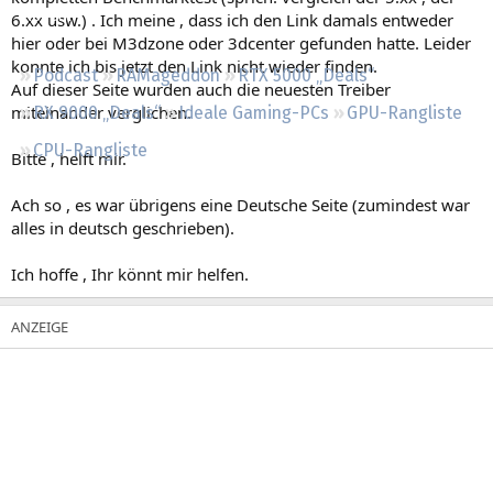
Regeln
6.xx usw.) . Ich meine , dass ich den Link damals entweder
hier oder bei M3dzone oder 3dcenter gefunden hatte. Leider
konnte ich bis jetzt den Link nicht wieder finden.
Podcast
RAMageddon
RTX 5000 „Deals“
Auf dieser Seite wurden auch die neuesten Treiber
miteinander verglichen.
RX 9000 „Deals“
Ideale Gaming-PCs
GPU-Rangliste
CPU-Rangliste
Bitte , helft mir.
Ach so , es war übrigens eine Deutsche Seite (zumindest war
alles in deutsch geschrieben).
Ich hoffe , Ihr könnt mir helfen.