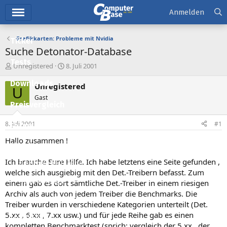
Hauptmenü
Anmelden
Grafikkarten: Probleme mit Nvidia
Ticker
Suche Detonator-Database
Tests
E
E
Unregistered
8. Juli 2001
r
r
Downloads
s
s
Unregistered
U
t
t
Gast
e
e
Preisvergleich
l
l
l
l
8. Juli 2001
#1
Forum
e
t
r
a
Hallo zusammen !
Aktuelles
m
Ich brauche Eure Hilfe. Ich habe letztens eine Seite gefunden ,
Empfohlene Inhalte
welche sich ausgiebig mit den Det.-Treibern befasst. Zum
Neue Beiträge
einem gab es dort sämtliche Det.-Treiber in einem riesigen
Archiv als auch von jedem Treiber die Benchmarks. Die
Neueste Aktivitäten
Treiber wurden in verschiedene Kategorien unterteilt (Det.
5.xx , 6.xx , 7.xx usw.) und für jede Reihe gab es einen
Leserartikel
kompletten Benchmarktest (sprich: vergleich der 5.xx , der