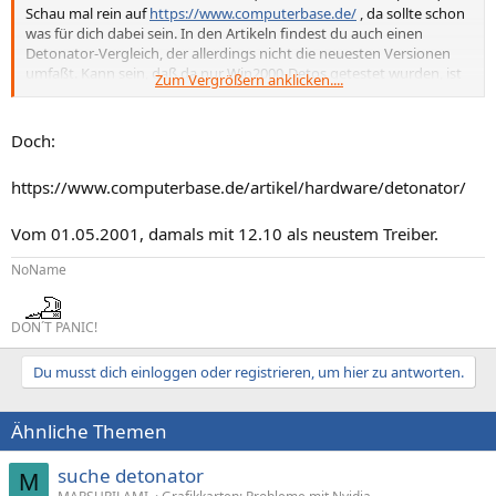
Schau mal rein auf
https://www.computerbase.de/
, da sollte schon
was für dich dabei sein. In den Artikeln findest du auch einen
Detonator-Vergleich, der allerdings nicht die neuesten Versionen
umfaßt. Kann sein, daß da nur Win2000-Detos getestet wurden, ist
Zum Vergrößern anklicken....
aber auf jeden Fall schonmal was wert.
Doch:
https://www.computerbase.de/artikel/hardware/detonator/
Vom 01.05.2001, damals mit 12.10 als neustem Treiber.
NoName
DON´T PANIC!
Du musst dich einloggen oder registrieren, um hier zu antworten.
Ähnliche Themen
suche detonator
M