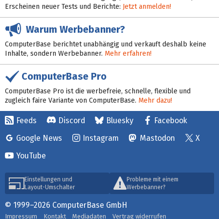
Erscheinen neuer Tests und Berichte:
Jetzt anmelden!
Warum Werbebanner?
ComputerBase berichtet unabhängig und verkauft deshalb keine
Inhalte, sondern Werbebanner.
Mehr erfahren!
ComputerBase Pro
ComputerBase Pro ist die werbefreie, schnelle, flexible und
zugleich faire Variante von ComputerBase.
Mehr dazu!
Feeds
Discord
Bluesky
Facebook
Google News
Instagram
Mastodon
X
YouTube
Einstellungen und
Probleme mit einem
Layout-Umschalter
Werbebanner?
© 1999–2026 ComputerBase GmbH
Impressum
Kontakt
Mediadaten
Vertrag widerrufen