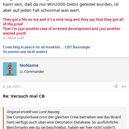
Kann sein, daß da nur Win2000-Detos getestet wurden, ist
aber auf jeden Fall schonmal was wert.
They got a file on me and it's a mile long and they say that they got all
of the proof
That I'm just another case of arrested development and just another
wasted youth
(c) Meat Loaf
Crunching in peace for all mankind
....
CBT Basislager
So posten und nicht anders
NoName
Lt. Commander
8. Juli 2001
#3
Re: Versuch mal CB
Original erstellt von Lord Kwuteg
Die Computerbase (von der gleichen Crew betrieben wie das Board
hier) verfügt auch über eine Detonator-Database. So ausführliche
Benchmarks wie du sie beschreibst, haben wir hier nicht (oder?).