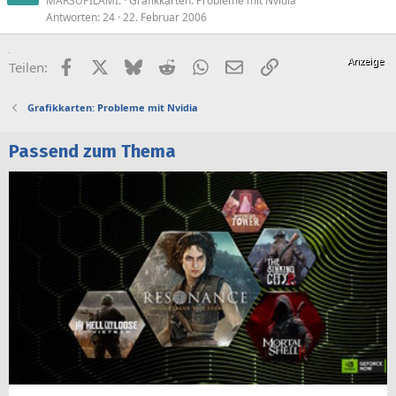
MARSUPILAMI.
Grafikkarten: Probleme mit Nvidia
Antworten
24
22. Februar 2006
Facebook
X (Twitter)
Bluesky
Reddit
WhatsApp
E-Mail
Link
Teilen:
Grafikkarten: Probleme mit Nvidia
Passend zum Thema