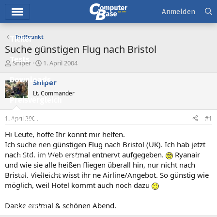
Hauptmenü
Anmelden
Treffpunkt
Ticker
Suche günstigen Flug nach Bristol
Tests
E
E
Sniper
1. April 2004
r
r
Downloads
s
s
Sniper
t
t
Lt. Commander
e
e
Preisvergleich
l
l
l
l
1. April 2004
#1
Forum
e
t
r
a
Hi Leute, hoffe Ihr könnt mir helfen.
Aktuelles
m
Ich suche nen günstigen Flug nach Bristol (UK). Ich hab jetzt
nach Std. im Web erstmal entnervt aufgegeben.
Ryanair
Empfohlene Inhalte
und wie sie alle heißen fliegen überall hin, nur nicht nach
Neue Beiträge
Bristol. Vielleicht wisst ihr ne Airline/Angebot. So günstig wie
möglich, weil Hotel kommt auch noch dazu
Neueste Aktivitäten
Danke erstmal & schönen Abend.
Leserartikel