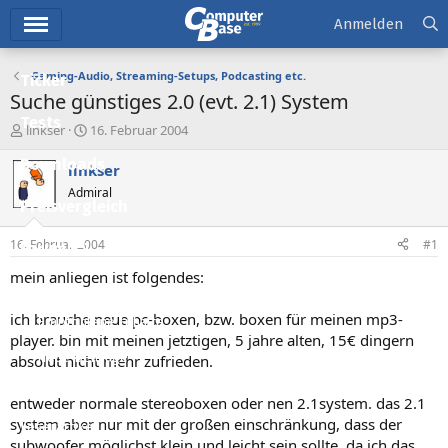
Hauptmenü
Anmelden
Gaming-Audio, Streaming-Setups, Podcasting etc.
Ticker
Suche günstiges 2.0 (evt. 2.1) System
Tests
E
E
linkser
16. Februar 2004
r
r
Downloads
s
s
linkser
t
t
Admiral
e
e
Preisvergleich
l
l
l
l
16. Februar 2004
#1
Forum
e
t
r
a
mein anliegen ist folgendes:
Aktuelles
m
ich brauche neue pc-boxen, bzw. boxen für meinen mp3-
Empfohlene Inhalte
player. bin mit meinen jetztigen, 5 jahre alten, 15€ dingern
Neue Beiträge
absolut nicht mehr zufrieden.
Neueste Aktivitäten
entweder normale stereoboxen oder nen 2.1system. das 2.1
system aber nur mit der großen einschränkung, dass der
Leserartikel
subwoofer möglichst klein und leicht sein sollte, da ich das