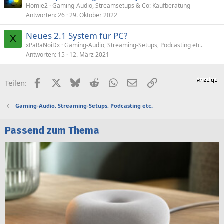
Homie2
Gaming-Audio, Streamsetups & Co: Kaufberatung
Antworten
26
29. Oktober 2022
Neues 2.1 System für PC?
X
xPaRaNoiDx
Gaming-Audio, Streaming-Setups, Podcasting etc.
Antworten
15
12. März 2021
Facebook
X (Twitter)
Bluesky
Reddit
WhatsApp
E-Mail
Link
Teilen:
Gaming-Audio, Streaming-Setups, Podcasting etc.
Passend zum Thema