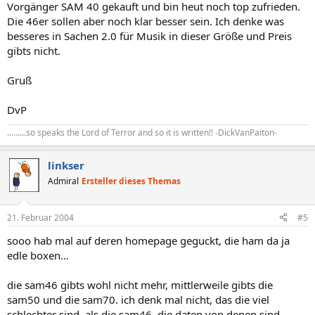
Vorgänger SAM 40 gekauft und bin heut noch top zufrieden.
Die 46er sollen aber noch klar besser sein. Ich denke was
besseres in Sachen 2.0 für Musik in dieser Größe und Preis
gibts nicht.
Gruß
DvP
.........so speaks the Lord of Terror and so it is written!! -DickVanPaiton-
linkser
Admiral
Ersteller dieses Themas
21. Februar 2004
#5
sooo hab mal auf deren homepage geguckt, die ham da ja
edle boxen...
die sam46 gibts wohl nicht mehr, mittlerweile gibts die
sam50 und die sam70. ich denk mal nicht, das die viel
schlechter sind, als die sam46. die daten von denen sind