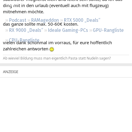
Regeln
ding mit in den urlaub (eventuell auch mit flugzeug)
mitnehmen möchte.
Podcast
RAMageddon
RTX 5000 „Deals“
das ganze sollte max. 50-60€ kosten.
RX 9000 „Deals“
Ideale Gaming-PCs
GPU-Rangliste
CPU-Rangliste
vielen dank schonmal im vorraus, für eure hoffentlich
zahlreichen antworten
Ab wieviel Bildung muss man eigentlich Pasta statt Nudeln sagen?