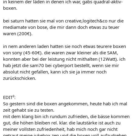
in keinem der läden in denen ich war, gabs quadral-aktiv-
boxen.
bei saturn hatten sie mal von creative,logitech&co nur die
mediamate von bose, die mir dann doch etwas zu teuer
waren (200€).
in nem anderen laden hatten sie noch etwas teurere boxen
von sony (45-60€). die waren zwar kleiner als die SAM,
konnten aber bei der leistung nicht mithalten (12Watt). ich
hab jetzt die sam70 bei cyberport bestellt, wenn sie mir
absolut nicht gefallen, kann ich sie ja immer noch
zurückschicken.
EDIT²:
So gestern sind die boxen angekommen, heute hab ich mal
zeit gehabt sie zu testen.
mit dem klang bin ich rundum zufrieden, die bässe kommen
gut, die höhen bleiben rel. klar. die lautstärke ist auch zu
meiner vollsten zufriedenheit, hab mich noch gar nicht
getraut meine jukebox zen und die boxen voll aufzudrehen,