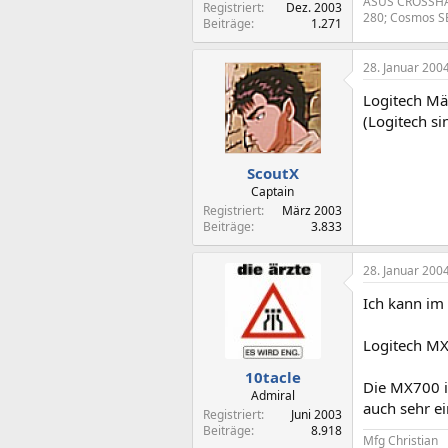
ASUS CROSSHAI
Registriert
Dez. 2003
280; Cosmos SE
Beiträge
1.271
28. Januar 200
Logitech Mäu
(Logitech s
ScoutX
Captain
Registriert
März 2003
Beiträge
3.833
28. Januar 200
Ich kann im
Logitech M
10tacle
Die MX700 is
Admiral
auch sehr e
Registriert
Juni 2003
Beiträge
8.918
Mfg Christian