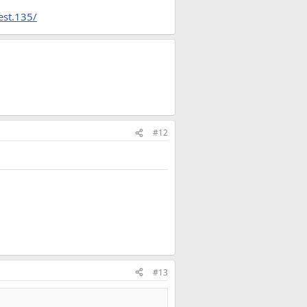
est.135/
#12
#13