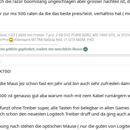
ich die razor boomslang ungeschlagen aber grosser nachteil ist, d
r zur mx 500 raten da die das beste preis/leist. verhältnis hat (
luxe, C2D E 6600 mit Freezer 7 pro, 2 GB OCZ PC800 DDR2, MSI 7900 GTO, 3x ST31
erPro
Alienware M17R4 Nebula Red, i7, GTX 660M, FHD
--------------------------------------------------
keine göttliche gegebenheit, sondern eine menschliche illusion
4
X700!
die Maus jez schon fast ein Jahr und bin auch sehr zufrieden dami
X500 ist genauso gut aba warum noch mit nem Kabel rumärgern
unzt ohne Treiber super, alle Tasten frei belegbar in allen Games 
ch schon den neuesten Logitech Treiber druff und da ging auch a
ung nach stehen die optischen Mäuse ( nur die guten von Logitec