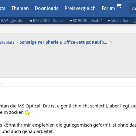
sts
Themen
Downloads
Preisvergleich
Forum
A
RAMageddon
RTX 5000 „Deals“
RX 9000 „Deals“
Ideale Gamin
itsplatz
Sonstige Peripherie & Office-Setups: Kaufberatung
4
n die MS Optical. Die ist eigentlich nicht schlecht, aber liegt si
beim zocken
 könnt ihr mir empfehlen die gut egomisch geformt ist ohne da
und auch genau arbeitet.