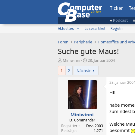
Ticker
Te
Podcast
Aktuelles
Leserartikel
Regeln
Foren
Peripherie
Homeoffice und Arbe
Suche gute Maus!
E
E
Miniwinni
28. Januar 2004
r
r
1
2
Nächste
s
s
t
t
e
e
28. Januar 200
l
l
HI!
l
l
e
t
r
a
habe momenta
m
zumindest 
Miniwinni
Lt. Commander
Welche Maus
Registriert
Dez. 2003
bekommt
Beiträge
1.271