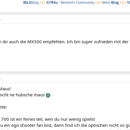
BILD
blog
>|<
GTR4u
- RennSim Community
>|<
Mein
Blog
>|<
1
4
nn dir auch die MX500 empfehlen. Ich bin super zufrieden mit de
k
4
Maus!
h nicht ne hübsche maus
ite:
700 ist ein feines teil, wen du nur wenig spielst
 ein ego shooter fan bist, dann find ich die optischen nicht so gut