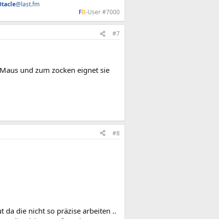
0tacle
@last.fm
F
B
-User #7000​
#7
r Maus und zum zocken eignet sie
#8
 da die nicht so präzise arbeiten ..