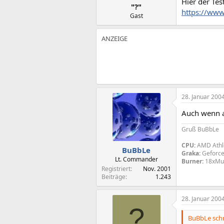
Hier der Test
"?"
https://www
Gast
28. Januar 200
Auch wenn a
Gruß BuBbLe
CPU:
AMD Athl
BuBbLe
Graka:
Geforce
Lt. Commander
Burner:
18xMul
Registriert
Nov. 2001
Beiträge
1.243
28. Januar 200
?
BuBbLe schr