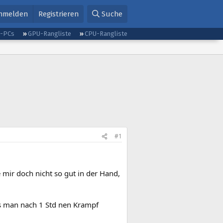
nmelden
Registrieren
Suche
g-PCs
GPU-Rangliste
CPU-Rangliste
#1
e mir doch nicht so gut in der Hand,
s man nach 1 Std nen Krampf