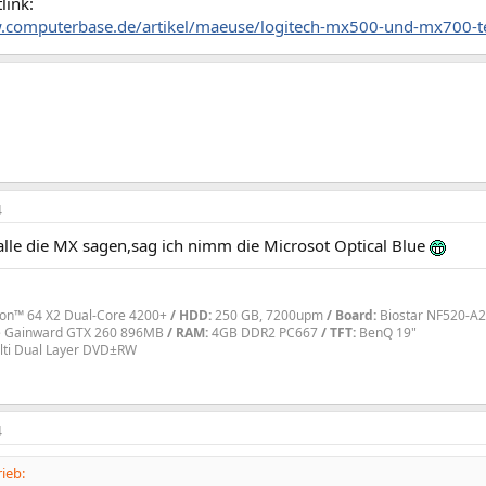
link:
.computerbase.de/artikel/maeuse/logitech-mx500-und-mx700-t
4
lle die MX sagen,sag ich nimm die Microsot Optical Blue
on™ 64 X2 Dual-Core 4200+
/
HDD:
250 GB, 7200upm
/
Board:
Biostar NF520-A2
 Gainward GTX 260 896MB
/
RAM:
4GB DDR2 PC667
/
TFT:
BenQ 19"
ti Dual Layer DVD±RW
4
ieb: