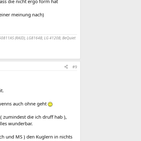
ass die nicht ergo form hat
 meiner meinung nach)
60811AS (RAID), LG8164B, LG 4120B, BeQuiet
#9
t.
 wenns auch ohne geht
( zumindest die ich druff hab ),
lles wunderbar.
h und MS ) den Kuglern in nichts