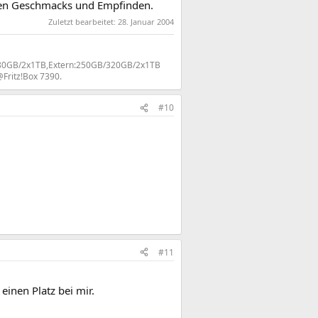
chen Geschmacks und Empfinden.
Zuletzt bearbeitet:
28. Januar 2004
rn:80GB/2x1TB,Extern:250GB/320GB/2x1TB
Fritz!Box 7390.
#10
#11
einen Platz bei mir.