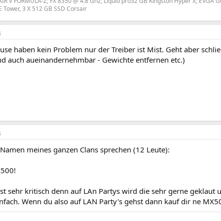
R V FORMULA-Z; FX 8350 @ 4.8 Ghz; Liquid pro32 GB Kingston Hyper X; EVGA 
 Tower, 3 X 512 GB SSD Corsair
4
se haben kein Problem nur der Treiber ist Mist. Geht aber schlie
ind auch aueinandernehmbar - Gewichte entfernen etc.)
4
 Namen meines ganzen Clans sprechen (12 Leute):
X500!
t sehr kritisch denn auf LAn Partys wird die sehr gerne geklaut u
infach. Wenn du also auf LAN Party's gehst dann kauf dir ne MX5