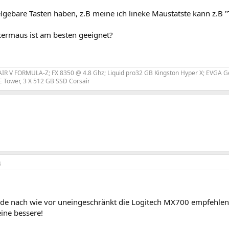
belgebare Tasten haben, z.B meine ich lineke Maustatste kann z.B "
ermaus ist am besten geeignet?
R V FORMULA-Z; FX 8350 @ 4.8 Ghz; Liquid pro32 GB Kingston Hyper X; EVGA 
 Tower, 3 X 512 GB SSD Corsair
4
rde nach wie vor uneingeschränkt die Logitech MX700 empfehlen
ine bessere!