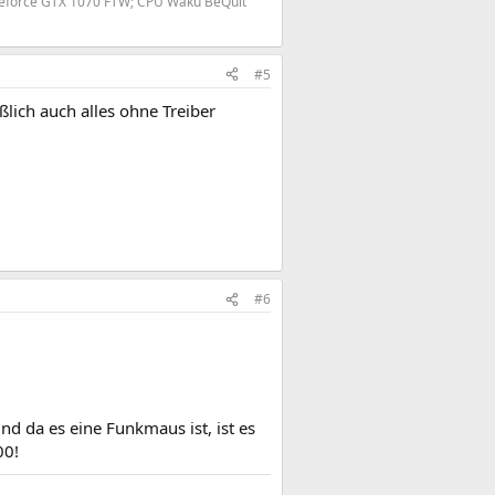
Geforce GTX 1070 FTW; CPU Wakü BeQuit
#5
ßlich auch alles ohne Treiber
#6
nd da es eine Funkmaus ist, ist es
00!