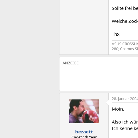
Sollte frei 
Welche Zock
Thx
ASUS CROSSHAI
280; Cosmos SE
28. Januar 200
Moin,
Also ich wü
Ich kenne ke
bezaett
Cadet 4th Year