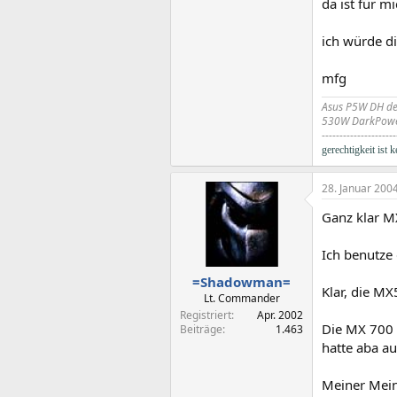
da ist für m
ich würde di
mfg
Asus P5W DH de
530W DarkPow
---------------------
gerechtigkeit ist 
28. Januar 200
Ganz klar M
Ich benutze 
=Shadowman=
Klar, die M
Lt. Commander
Registriert
Apr. 2002
Die MX 700 f
Beiträge
1.463
hatte aba au
Meiner Mein