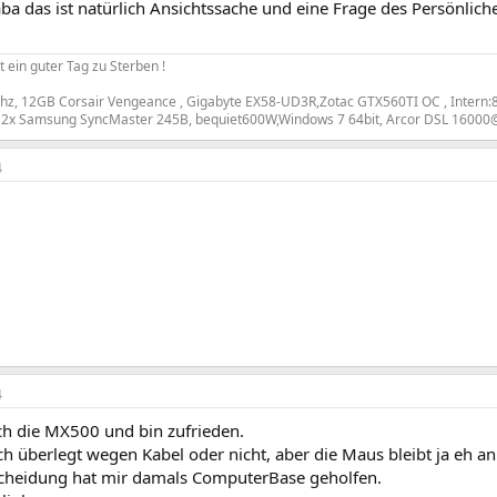
ba das ist natürlich Ansichtssache und eine Frage des Persönli
t ein guter Tag zu Sterben !
2Ghz, 12GB Corsair Vengeance , Gigabyte EX58-UD3R,Zotac GTX560TI OC , Inte
 2x Samsung SyncMaster 245B, bequiet600W,Windows 7 64bit, Arcor DSL 16000@
4
4
ch die MX500 und bin zufrieden.
ch überlegt wegen Kabel oder nicht, aber die Maus bleibt ja eh an 
scheidung hat mir damals ComputerBase geholfen.