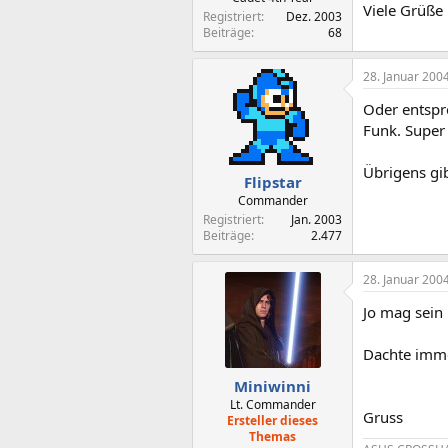
Viele Grüße
Registriert
Dez. 2003
Beiträge
68
28. Januar 200
Oder entspr
Funk. Super
Übrigens gi
Flipstar
Commander
Registriert
Jan. 2003
Beiträge
2.477
28. Januar 200
Jo mag sein
Dachte imme
Miniwinni
Lt. Commander
Gruss
Ersteller dieses
Themas