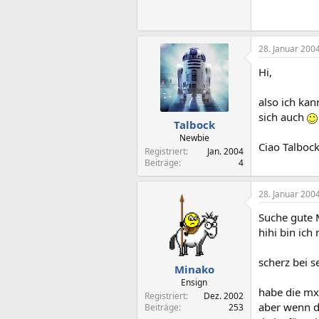
28. Januar 200
Hi,
also ich ka
sich auch
Talbock
Newbie
Ciao Talboc
Registriert
Jan. 2004
Beiträge
4
28. Januar 200
Suche gute 
hihi bin ic
scherz bei se
Minako
Ensign
habe die mx 
Registriert
Dez. 2002
aber wenn du
Beiträge
253