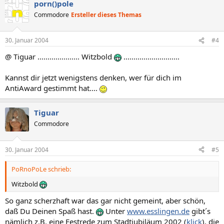
porn()pole
Commodore
Ersteller dieses Themas
30. Januar 2004
#4
@ Tiguar ..................... Witzbold
............................
Kannst dir jetzt wenigstens denken, wer für dich im
AntiAward gestimmt hat....
Tiguar
Commodore
30. Januar 2004
#5
PoRnoPoLe schrieb:
Witzbold
So ganz scherzhaft war das gar nicht gemeint, aber schön,
daß Du Deinen Spaß hast.
Unter
www.esslingen.de
gibt´s
nämlich z.B. eine Festrede zum Stadtjubiläum 2002 (
klick
), die