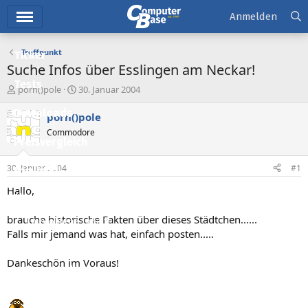
Hauptmenü
Anmelden
Treffpunkt
Ticker
Suche Infos über Esslingen am Neckar!
Tests
E
E
porn()pole
30. Januar 2004
r
r
Downloads
s
s
porn()pole
t
t
Commodore
e
e
Preisvergleich
l
l
l
l
30. Januar 2004
#1
Forum
e
t
r
a
Hallo,
Aktuelles
m
brauche historische Fakten über dieses Städtchen......
Empfohlene Inhalte
Falls mir jemand was hat, einfach posten.....
Neue Beiträge
Dankeschön im Voraus!
Neueste Aktivitäten
Leserartikel