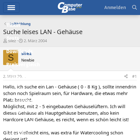
Hauptmenü
Anmelden
Luftkühlung
Ticker
Suche leises LAN - Gehäuse
Tests
E
E
silez
2. März 2004
r
r
Downloads
s
s
silez
S
t
t
Newbie
e
e
Preisvergleich
l
l
l
l
2. März 2004
#1
Forum
e
t
r
a
Hallo, ich suche ein Lan - Gehäuse ( 0 - 8 Kg ), sollte innendrin
Aktuelles
m
schon noch Spielraum sein, für Hardware, die etwas mehr
Platz braucht.
Empfohlene Inhalte
Möglichst, mit 2 - 5 eingebauten Gehäuselüftern. Ich will
Neue Beiträge
dieses Gehäuse als Hauptgehäuse benutzen, also kein
Hardcore LAN Gehäuse, es reicht, wenn es schön leicht ist!
Neueste Aktivitäten
Gibt es vielleicht eins, was extra für Watercooling schon
Leserartikel
designt ist?