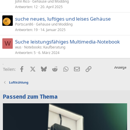
John Rico
Gehäuse und Modding
Antworten
12
20. April 2025
suche neues, luftiges und leises Gehäuse
Portscan86
Gehäuse und Modding
Antworten
19
14. Januar 2025
Suche leistungsfähiges Multimedia-Notebook
W
wus
Notebooks: Kaufberatung
Antworten
5
6. März 2024
Facebook
X (Twitter)
Bluesky
Reddit
WhatsApp
E-Mail
Link
Teilen:
Luftkühlung
Passend zum Thema