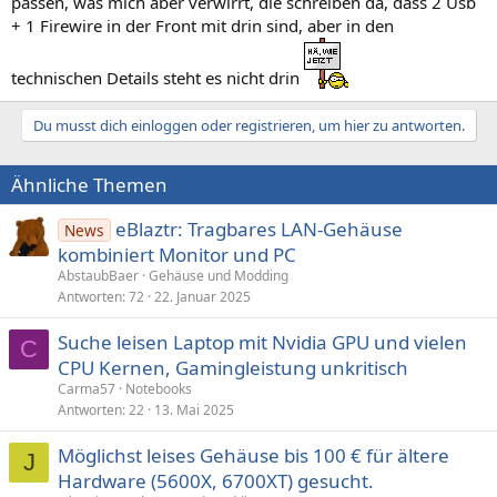
passen, was mich aber verwirrt, die schreiben da, dass 2 Usb
+ 1 Firewire in der Front mit drin sind, aber in den
technischen Details steht es nicht drin
Du musst dich einloggen oder registrieren, um hier zu antworten.
Ähnliche Themen
eBlaztr: Tragbares LAN-Gehäuse
News
kombiniert Monitor und PC
AbstaubBaer
Gehäuse und Modding
Antworten
72
22. Januar 2025
Suche leisen Laptop mit Nvidia GPU und vielen
C
CPU Kernen, Gamingleistung unkritisch
Carma57
Notebooks
Antworten
22
13. Mai 2025
Möglichst leises Gehäuse bis 100 € für ältere
J
Hardware (5600X, 6700XT) gesucht.