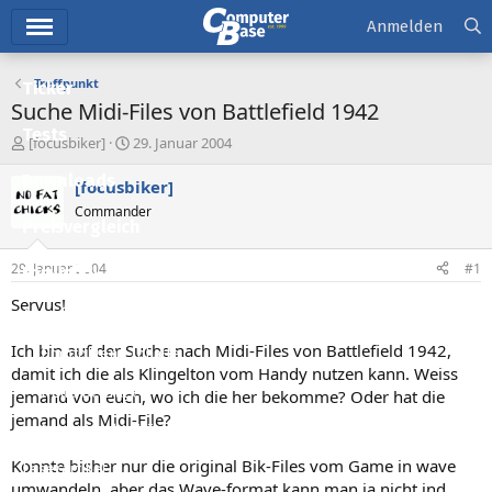
Hauptmenü
Anmelden
Treffpunkt
Ticker
Suche Midi-Files von Battlefield 1942
Tests
E
E
[focusbiker]
29. Januar 2004
r
r
Downloads
s
s
[focusbiker]
t
t
Commander
e
e
Preisvergleich
l
l
l
l
29. Januar 2004
#1
Forum
e
t
r
a
Servus!
Aktuelles
m
Ich bin auf der Suche nach Midi-Files von Battlefield 1942,
Empfohlene Inhalte
damit ich die als Klingelton vom Handy nutzen kann. Weiss
Neue Beiträge
jemand von euch, wo ich die her bekomme? Oder hat die
jemand als Midi-File?
Neueste Aktivitäten
Konnte bisher nur die original Bik-Files vom Game in wave
Leserartikel
umwandeln, aber das Wave-format kann man ja nicht ind