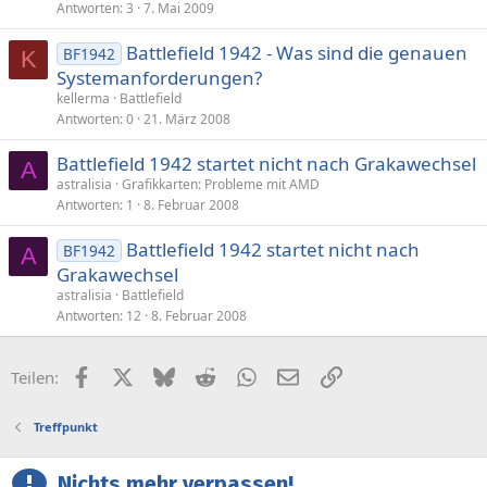
Antworten
3
7. Mai 2009
Battlefield 1942 - Was sind die genauen
BF1942
K
Systemanforderungen?
kellerma
Battlefield
Antworten
0
21. März 2008
Battlefield 1942 startet nicht nach Grakawechsel
A
astralisia
Grafikkarten: Probleme mit AMD
Antworten
1
8. Februar 2008
Battlefield 1942 startet nicht nach
BF1942
A
Grakawechsel
astralisia
Battlefield
Antworten
12
8. Februar 2008
Facebook
X (Twitter)
Bluesky
Reddit
WhatsApp
E-Mail
Link
Teilen:
Treffpunkt
Nichts mehr verpassen!