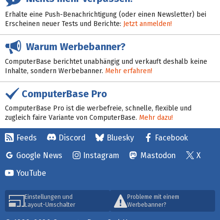
Erhalte eine Push-Benachrichtigung (oder einen Newsletter) bei
Erscheinen neuer Tests und Berichte:
Jetzt anmelden!
Warum Werbebanner?
ComputerBase berichtet unabhängig und verkauft deshalb keine
Inhalte, sondern Werbebanner.
Mehr erfahren!
ComputerBase Pro
ComputerBase Pro ist die werbefreie, schnelle, flexible und
zugleich faire Variante von ComputerBase.
Mehr dazu!
Feeds
Discord
Bluesky
Facebook
Google News
Instagram
Mastodon
X
YouTube
Einstellungen und
Probleme mit einem
Layout-Umschalter
Werbebanner?