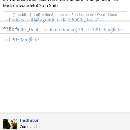
Regeln
Midi umwandeln! So´n Shit!
[focusbiker] ist offizieller Sponsor der Bundesrepublik Deutschland​
Podcast
RAMageddon
RTX 5000 „Deals“
RX 9000 „Deals“
Ideale Gaming-PCs
GPU-Rangliste
CPU-Rangliste
fiedlator
Commander