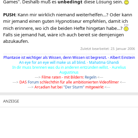
Games". Deshalb muß es
unbedingt
diese Lösung sein.
PUSH:
Kann mir wirklich niemand weiterhelfen...? Oder kann
mir jemand einen guten Hypnotiseur empfehlen, damit ich
mich erinnere, wo ich die beiden Hefte hingetan habe...?
Falls sie jemand hat, wäre ich auch bereit sie demjenigen
abzukaufen.
Zuletzt bearbeitet:
23. Januar 2006
Phantasie ist wichtiger als Wissen, denn Wissen ist begrenzt. - Albert Einstein
An eye for an eye will make us all blind. - Mahatma Ghandi
In dir muss brennen was du in anderen entzünden willst. - Aurelius
Augustinus
--->
Filme raten - mit Bildern:
Regeln
<---​
--->
DAS
Forum
schlechthin für alle ambitionierten Videofilmer
<---​
--->
Arcadian hat bei
"Der Sturm"
mitgewirkt
<---​