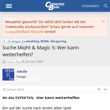
Hauptmenü
Anmelden
Ticker
Mitspieler gesucht? Du willst dich locker mit der
Community austauschen? Schau gerne auf unserem
Tests
ComputerBase Discord
vorbei!
Downloads
Strategie, Basebuilding, MOBA, Wargaming
Suche Might & Magic 5: Wer kann
Preisvergleich
weiterhelfen?
Forum
E
E
Keule
29. Januar 2004
r
r
s
s
Aktuelles
Keule
K
t
t
Ensign
e
e
Empfohlene Inhalte
l
l
l
l
Neue Beiträge
29. Januar 2004
#1
e
t
Neueste Aktivitäten
r
a
An die EXPERTEN : Wer kann weiterhelfen
m
Leserartikel
Bin auf der Suche nach einem alten Spiel