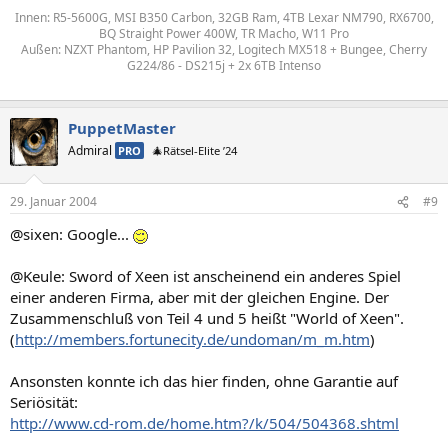
Innen: R5-5600G, MSI B350 Carbon, 32GB Ram, 4TB Lexar NM790, RX6700,
BQ Straight Power 400W, TR Macho, W11 Pro
Außen: NZXT Phantom, HP Pavilion 32, Logitech MX518 + Bungee, Cherry
G224/86 - DS215j + 2x 6TB Intenso
PuppetMaster
Admiral
PRO
🎄Rätsel-Elite ’24
29. Januar 2004
#9
@sixen: Google...
@Keule: Sword of Xeen ist anscheinend ein anderes Spiel
einer anderen Firma, aber mit der gleichen Engine. Der
Zusammenschluß von Teil 4 und 5 heißt "World of Xeen".
(
http://members.fortunecity.de/undoman/m_m.htm
)
Ansonsten konnte ich das hier finden, ohne Garantie auf
Seriösität:
http://www.cd-rom.de/home.htm?/k/504/504368.shtml