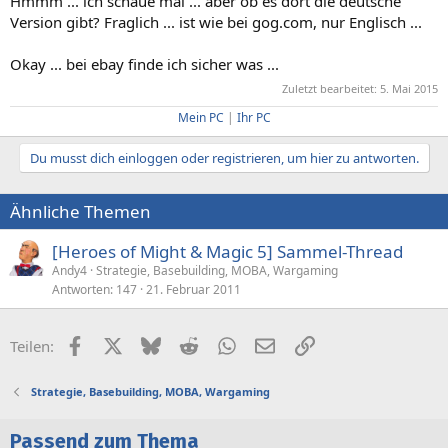
Hmmm ... ich schaue mal ... aber ob es dort die deutsche
Version gibt? Fraglich ... ist wie bei gog.com, nur Englisch ...
Okay ... bei ebay finde ich sicher was ...
Zuletzt bearbeitet:
5. Mai 2015
Mein PC
|
Ihr PC
Du musst dich einloggen oder registrieren, um hier zu antworten.
Ähnliche Themen
[Heroes of Might & Magic 5] Sammel-Thread
Andy4
Strategie, Basebuilding, MOBA, Wargaming
Antworten
147
21. Februar 2011
Facebook
X (Twitter)
Bluesky
Reddit
WhatsApp
E-Mail
Link
Teilen:
Strategie, Basebuilding, MOBA, Wargaming
Passend zum Thema