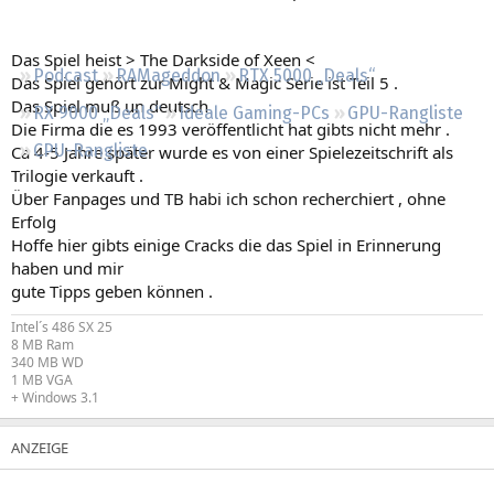
Regeln
Das Spiel heist > The Darkside of Xeen <
Podcast
RAMageddon
RTX 5000 „Deals“
Das Spiel gehört zur Might & Magic Serie ist Teil 5 .
Das Spiel muß un deutsch
RX 9000 „Deals“
Ideale Gaming-PCs
GPU-Rangliste
Die Firma die es 1993 veröffentlicht hat gibts nicht mehr .
CPU-Rangliste
Ca 4-5 Jahre später wurde es von einer Spielezeitschrift als
Trilogie verkauft .
Über Fanpages und TB habi ich schon recherchiert , ohne
Erfolg
Hoffe hier gibts einige Cracks die das Spiel in Erinnerung
haben und mir
gute Tipps geben können .
Intel´s 486 SX 25
8 MB Ram
340 MB WD
1 MB VGA
+ Windows 3.1