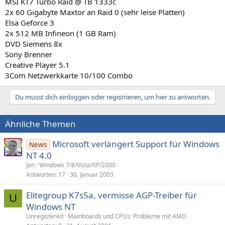
MSI KT7 Turbo Raid @ TB 1333c
2x 60 Gigabyte Maxtor an Raid 0 (sehr leise Platten)
Elsa Geforce 3
2x 512 MB Infineon (1 GB Ram)
DVD Siemens 8x
Sony Brenner
Creative Player 5.1
3Com Netzwerkkarte 10/100 Combo
Du musst dich einloggen oder registrieren, um hier zu antworten.
Ähnliche Themen
Microsoft verlängert Support für Windows
News
NT 4.0
Jan
Windows 7/8/Vista/XP/2000
Antworten
17
30. Januar 2003
Elitegroup K7s5a, vermisse AGP-Treiber für
U
Windows NT
Unregistered
Mainboards und CPUs: Probleme mit AMD