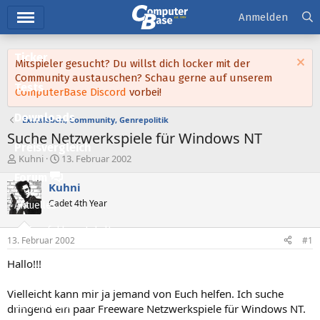
Hauptmenü
Anmelden
Ticker
Mitspieler gesucht? Du willst dich locker mit der
Community austauschen? Schau gerne auf unserem
Tests
ComputerBase Discord
vorbei!
Downloads
Extraleben, Community, Genrepolitik
Suche Netzwerkspiele für Windows NT
Preisvergleich
E
E
Kuhni
13. Februar 2002
r
r
Forum
s
s
Kuhni
t
t
Cadet 4th Year
Aktuelles
e
e
l
l
Empfohlene Inhalte
l
l
13. Februar 2002
#1
e
t
Neue Beiträge
r
a
Hallo!!!
m
Neueste Aktivitäten
Vielleicht kann mir ja jemand von Euch helfen. Ich suche
Leserartikel
dringend ein paar Freeware Netzwerkspiele für Windows NT.