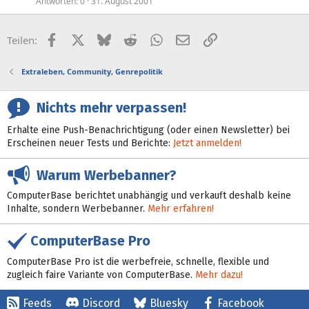
Antworten
0
31. August 2001
Facebook
X (Twitter)
Bluesky
Reddit
WhatsApp
E-Mail
Link
Teilen:
Extraleben, Community, Genrepolitik
Nichts mehr verpassen!
Erhalte eine Push-Benachrichtigung (oder einen Newsletter) bei
Erscheinen neuer Tests und Berichte:
Jetzt anmelden!
Warum Werbebanner?
ComputerBase berichtet unabhängig und verkauft deshalb keine
Inhalte, sondern Werbebanner.
Mehr erfahren!
ComputerBase Pro
ComputerBase Pro ist die werbefreie, schnelle, flexible und
zugleich faire Variante von ComputerBase.
Mehr dazu!
Feeds
Discord
Bluesky
Facebook