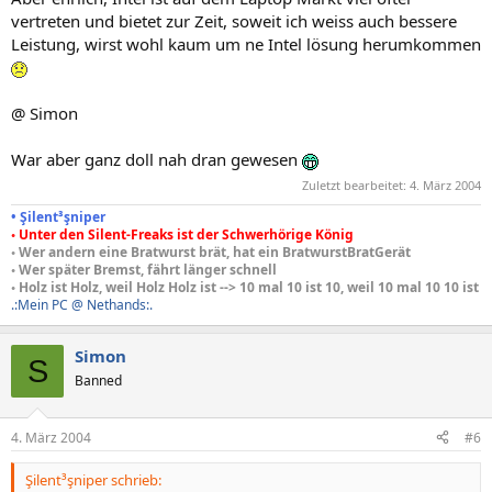
vertreten und bietet zur Zeit, soweit ich weiss auch bessere
Leistung, wirst wohl kaum um ne Intel lösung herumkommen
@ Simon
War aber ganz doll nah dran gewesen
Zuletzt bearbeitet:
4. März 2004
• Şilent³şniper
◦ Unter den Silent-Freaks ist der Schwerhörige König
◦ Wer andern eine Bratwurst brät, hat ein BratwurstBratGerät
◦ Wer später Bremst, fährt länger schnell
◦ Holz ist Holz, weil Holz Holz ist --> 10 mal 10 ist 10, weil 10 mal 10 10 ist
.:Mein PC @ Nethands:.
Simon
S
Banned
4. März 2004
#6
Şilent³şniper schrieb: