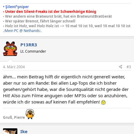
• Şilent³şniper
◦ Unter den Silent-Freaks ist der Schwerhörige König
◦ Wer andern eine Bratwurst brät, hat ein BratwurstBratGerät
◦ Wer später Bremst, fährt länger schnell
◦ Holz ist Holz, weil Holz Holz ist --> 10 mal 10 ist 10, weil 10 mal 10 10 ist
.:Mein PC @ Nethands:.
P13RR3
Lt. Commander
4. März 2004
#3
ähm... mein Beitrag hilft dir eigentlich nicht generell weiter,
aber nur so am Rande: Bei allen Lap-Tops die ich bisher
gesehen/gehört habe, war die Sountqualität nicht gerade der
Hit! Also zum Filme angugen oder MP3s oder so anzuhören,
würde ich dir sowas auf keinen Fall empfehlen!
Gruß, Pierre
Ike