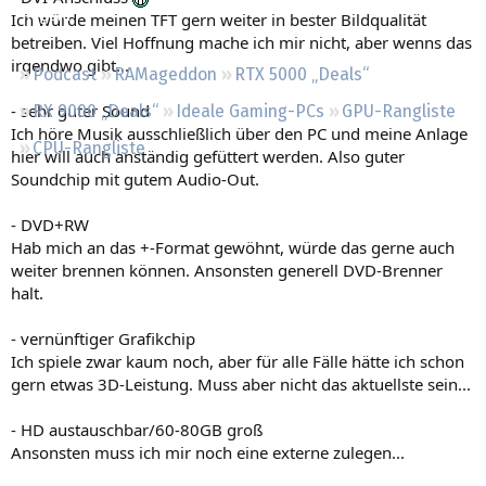
Regeln
Ich würde meinen TFT gern weiter in bester Bildqualität
betreiben. Viel Hoffnung mache ich mir nicht, aber wenns das
irgendwo gibt...
Podcast
RAMageddon
RTX 5000 „Deals“
- sehr guter Sound
RX 9000 „Deals“
Ideale Gaming-PCs
GPU-Rangliste
Ich höre Musik ausschließlich über den PC und meine Anlage
CPU-Rangliste
hier will auch anständig gefüttert werden. Also guter
Soundchip mit gutem Audio-Out.
- DVD+RW
Hab mich an das +-Format gewöhnt, würde das gerne auch
weiter brennen können. Ansonsten generell DVD-Brenner
halt.
- vernünftiger Grafikchip
Ich spiele zwar kaum noch, aber für alle Fälle hätte ich schon
gern etwas 3D-Leistung. Muss aber nicht das aktuellste sein...
- HD austauschbar/60-80GB groß
Ansonsten muss ich mir noch eine externe zulegen...