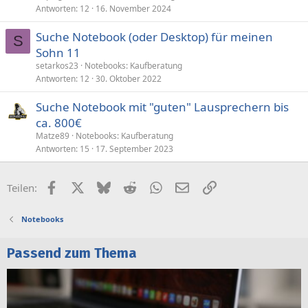
Antworten
12
16. November 2024
Suche Notebook (oder Desktop) für meinen
S
Sohn 11
setarkos23
Notebooks: Kaufberatung
Antworten
12
30. Oktober 2022
Suche Notebook mit "guten" Lausprechern bis
ca. 800€
Matze89
Notebooks: Kaufberatung
Antworten
15
17. September 2023
Facebook
X (Twitter)
Bluesky
Reddit
WhatsApp
E-Mail
Link
Teilen:
Notebooks
Passend zum Thema