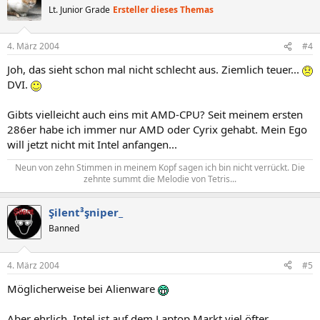
Lt. Junior Grade
Ersteller dieses Themas
4. März 2004
#4
Joh, das sieht schon mal nicht schlecht aus. Ziemlich teuer...
DVI.
Gibts vielleicht auch eins mit AMD-CPU? Seit meinem ersten
286er habe ich immer nur AMD oder Cyrix gehabt. Mein Ego
will jetzt nicht mit Intel anfangen...
Neun von zehn Stimmen in meinem Kopf sagen ich bin nicht verrückt. Die
zehnte summt die Melodie von Tetris...​
Şilent³şniper_
Banned
4. März 2004
#5
Möglicherweise bei Alienware
Aber ehrlich, Intel ist auf dem Laptop Markt viel öfter