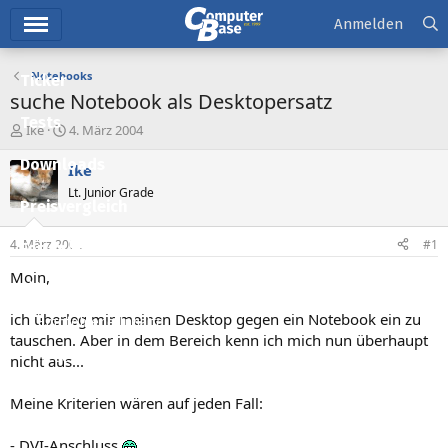
Hauptmenü
Anmelden
Notebooks
Ticker
suche Notebook als Desktopersatz
Tests
E
E
Ike
4. März 2004
r
r
Downloads
s
s
Ike
t
t
Lt. Junior Grade
e
e
Preisvergleich
l
l
l
l
4. März 2004
#1
Forum
e
t
r
a
Moin,
Aktuelles
m
ich überleg mir meinen Desktop gegen ein Notebook ein zu
Empfohlene Inhalte
tauschen. Aber in dem Bereich kenn ich mich nun überhaupt
Neue Beiträge
nicht aus...
Neueste Aktivitäten
Meine Kriterien wären auf jeden Fall:
Leserartikel
- DVI-Anschluss