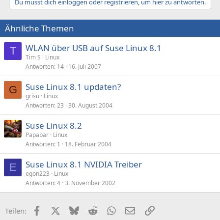
Du musst dich einloggen oder registrieren, um hier zu antworten.
Ähnliche Themen
WLAN über USB auf Suse Linux 8.1
T
Tim S
Linux
Antworten
14
16. Juli 2007
Suse Linux 8.1 updaten?
G
grisu
Linux
Antworten
23
30. August 2004
Suse Linux 8.2
Papabär
Linux
Antworten
1
18. Februar 2004
Suse Linux 8.1 NVIDIA Treiber
E
egon223
Linux
Antworten
4
3. November 2002
Facebook
X (Twitter)
Bluesky
Reddit
WhatsApp
E-Mail
Link
Teilen: