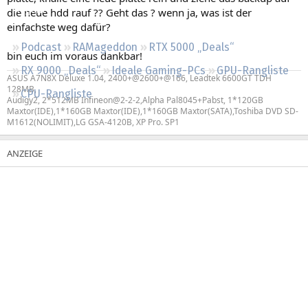
Regeln
die neue hdd rauf ?? Geht das ? wenn ja, was ist der
einfachste weg dafür?
Podcast
RAMageddon
RTX 5000 „Deals“
bin euch im voraus dankbar!
RX 9000 „Deals“
Ideale Gaming-PCs
GPU-Rangliste
ASUS A7N8X Deluxe 1.04, 2400+@2600+@166, Leadtek 6600GT TDH
128MB,
CPU-Rangliste
Audigy2, 2*512MB Infineon@2-2-2,Alpha Pal8045+Pabst, 1*120GB
Maxtor(IDE),1*160GB Maxtor(IDE),1*160GB Maxtor(SATA),Toshiba DVD SD-
M1612(NOLIMIT),LG GSA-4120B, XP Pro. SP1