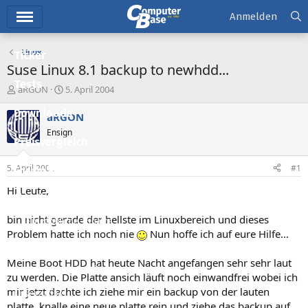
Hauptmenü
Anmelden
Linux
Ticker
Suse Linux 8.1 backup to newhdd...
Tests
E
E
aRGON
5. April 2004
r
r
Downloads
s
s
aRGON
t
t
Ensign
e
e
Preisvergleich
l
l
l
l
5. April 2004
#1
Forum
e
t
r
a
Hi Leute,
Aktuelles
m
bin nicht gerade der hellste im Linuxbereich und dieses
Empfohlene Inhalte
Problem hatte ich noch nie
Nun hoffe ich auf eure Hilfe...
Neue Beiträge
Meine Boot HDD hat heute Nacht angefangen sehr sehr laut
Neueste Aktivitäten
zu werden. Die Platte ansich läuft noch einwandfrei wobei ich
mir jetzt dachte ich ziehe mir ein backup von der lauten
Leserartikel
platte, knalle eine neue platte rein und ziehe das backup auf