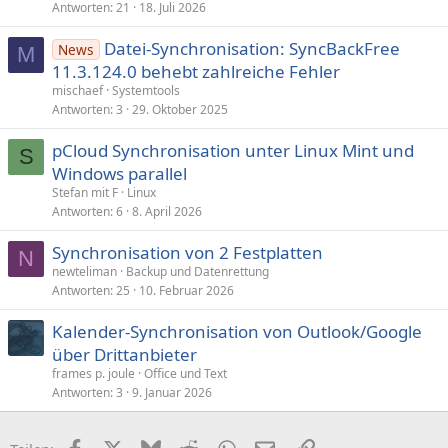
Antworten
21
18. Juli 2026
Datei-Synchronisation: SyncBackFree
News
M
11.3.124.0 behebt zahlreiche Fehler
mischaef
Systemtools
Antworten
3
29. Oktober 2025
pCloud Synchronisation unter Linux Mint und
S
Windows parallel
Stefan mit F
Linux
Antworten
6
8. April 2026
Synchronisation von 2 Festplatten
N
newteliman
Backup und Datenrettung
Antworten
25
10. Februar 2026
Kalender-Synchronisation von Outlook/Google
über Drittanbieter
frames p. joule
Office und Text
Antworten
3
9. Januar 2026
Facebook
X (Twitter)
Bluesky
Reddit
WhatsApp
E-Mail
Link