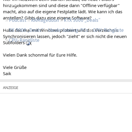
Regeln
hinzugekommen sind und diese dann "Offline verfügbar"
macht, also auf die eigene Festplatte lädt. Wie kann ich das
anstellen? Gibts dazu eine eigene Software?
Podcast
RAMageddon
RTX 5000 „Deals“
Habe das mal mit Windows probiert und das Verzeichnis
RX 9000 „Deals“
Ideale Gaming-PCs
GPU-Rangliste
Synchronisieren lassen, jedoch "zieht" er sich nicht die neuen
CPU-Rangliste
Subfolders
(
Vielen Dank schonmal für Eure Hilfe.
Viele Grüße
Saik