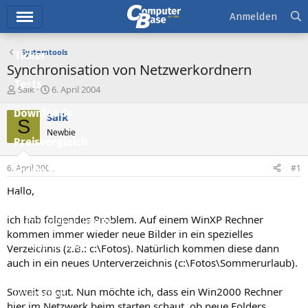
Hauptmenü
Anmelden
Systemtools
Ticker
Synchronisation von Netzwerkordnern
Tests
E
E
Saik
6. April 2004
r
r
Downloads
s
s
Saik
S
t
t
Newbie
e
e
Preisvergleich
l
l
l
l
6. April 2004
#1
Forum
e
t
r
a
Hallo,
Aktuelles
m
ich hab folgendes Problem. Auf einem WinXP Rechner
Empfohlene Inhalte
kommen immer wieder neue Bilder in ein spezielles
Neue Beiträge
Verzeichnis (z.B.: c:\Fotos). Natürlich kommen diese dann
auch in ein neues Unterverzeichnis (c:\Fotos\Sommerurlaub).
Neueste Aktivitäten
Soweit so gut. Nun möchte ich, dass ein Win2000 Rechner
Leserartikel
hier im Netzwerk beim starten schaut, ob neue Folders