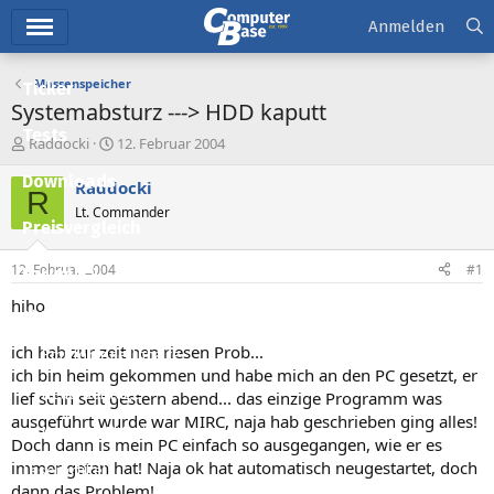
Hauptmenü
Anmelden
Massenspeicher
Ticker
Systemabsturz ---> HDD kaputt
Tests
E
E
Raddocki
12. Februar 2004
r
r
Downloads
s
s
Raddocki
R
t
t
Lt. Commander
e
e
Preisvergleich
l
l
l
l
12. Februar 2004
#1
Forum
e
t
r
a
hiho
Aktuelles
m
ich hab zur zeit nen riesen Prob...
Empfohlene Inhalte
ich bin heim gekommen und habe mich an den PC gesetzt, er
Neue Beiträge
lief schn seit gestern abend... das einzige Programm was
ausgeführt wurde war MIRC, naja hab geschrieben ging alles!
Neueste Aktivitäten
Doch dann is mein PC einfach so ausgegangen, wie er es
immer getan hat! Naja ok hat automatisch neugestartet, doch
Leserartikel
dann das Problem!