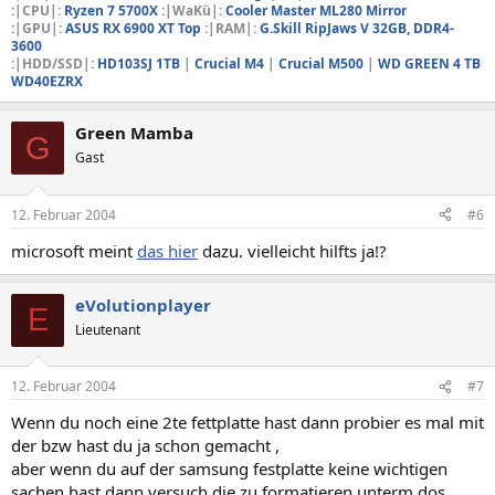
:|CPU|:
Ryzen 7 5700X
:|WaKü|:
Cooler Master ML280 Mirror
:|GPU|:
ASUS RX 6900 XT Top
:|RAM|:
G.Skill RipJaws V 32GB, DDR4-
3600
:|HDD/SSD|:
HD103SJ 1TB
|
Crucial M4
|
Crucial M500
|
WD GREEN 4 TB
WD40EZRX
Green Mamba
G
Gast
12. Februar 2004
#6
microsoft meint
das hier
dazu. vielleicht hilfts ja!?
eVolutionplayer
E
Lieutenant
12. Februar 2004
#7
Wenn du noch eine 2te fettplatte hast dann probier es mal mit
der bzw hast du ja schon gemacht ,
aber wenn du auf der samsung festplatte keine wichtigen
sachen hast dann versuch die zu formatieren unterm dos.