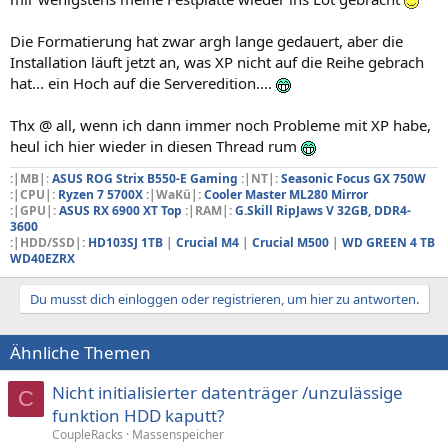
Die Formatierung hat zwar argh lange gedauert, aber die
Installation läuft jetzt an, was XP nicht auf die Reihe gebrach
hat... ein Hoch auf die Serveredition....
Thx @ all, wenn ich dann immer noch Probleme mit XP habe,
heul ich hier wieder in diesen Thread rum
:|MB|
:
ASUS ROG Strix B550-E Gaming
:|NT|:
Seasonic Focus GX 750W
:|CPU|:
Ryzen 7 5700X
:|WaKü|:
Cooler Master ML280 Mirror
:|GPU|:
ASUS RX 6900 XT Top
:|RAM|:
G.Skill RipJaws V 32GB, DDR4-
3600
:|HDD/SSD|:
HD103SJ 1TB
|
Crucial M4
|
Crucial M500
|
WD GREEN 4 TB
WD40EZRX
Du musst dich einloggen oder registrieren, um hier zu antworten.
Ähnliche Themen
Nicht initialisierter datenträger /unzulässige
C
funktion HDD kaputt?
CoupleRacks
Massenspeicher