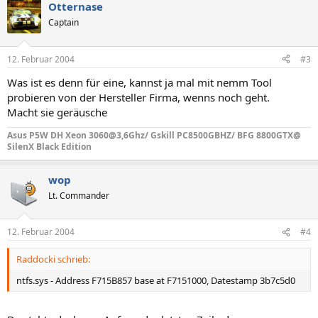
Otternase
Captain
12. Februar 2004
#3
Was ist es denn für eine, kannst ja mal mit nemm Tool
probieren von der Hersteller Firma, wenns noch geht.
Macht sie geräusche
Asus P5W DH Xeon 3060@3,6Ghz/ Gskill PC8500GBHZ/ BFG 8800GTX@
SilenX Black Edition
wop
Lt. Commander
12. Februar 2004
#4
Raddocki schrieb:
ntfs.sys - Address F715B857 base at F7151000, Datestamp 3b7c5d0