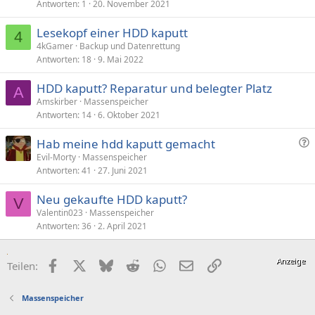
Antworten
1
20. November 2021
Lesekopf einer HDD kaputt
4
4kGamer
Backup und Datenrettung
Antworten
18
9. Mai 2022
HDD kaputt? Reparatur und belegter Platz
A
Amskirber
Massenspeicher
Antworten
14
6. Oktober 2021
F
Hab meine hdd kaputt gemacht
r
Evil-Morty
Massenspeicher
Antworten
41
27. Juni 2021
a
g
Neu gekaufte HDD kaputt?
e
V
Valentin023
Massenspeicher
Antworten
36
2. April 2021
Facebook
X (Twitter)
Bluesky
Reddit
WhatsApp
E-Mail
Link
Teilen:
Massenspeicher