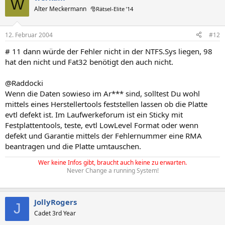
W
Alter Meckermann
🎅Rätsel-Elite ’14
12. Februar 2004
#12
# 11 dann würde der Fehler nicht in der NTFS.Sys liegen, 98
hat den nicht und Fat32 benötigt den auch nicht.
@Raddocki
Wenn die Daten sowieso im Ar*** sind, solltest Du wohl
mittels eines Herstellertools feststellen lassen ob die Platte
evtl defekt ist. Im Laufwerkeforum ist ein Sticky mit
Festplattentools, teste, evtl LowLevel Format oder wenn
defekt und Garantie mittels der Fehlernummer eine RMA
beantragen und die Platte umtauschen.
Wer keine Infos gibt, braucht auch keine zu erwarten.
Never Change a running System!
JollyRogers
J
Cadet 3rd Year