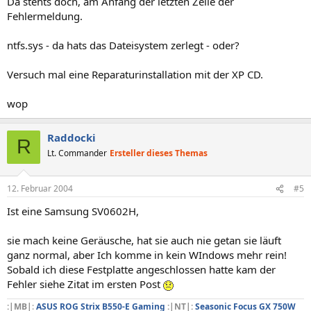
Da stehts doch, am Anfang der letzten Zeile der
Fehlermeldung.
ntfs.sys - da hats das Dateisystem zerlegt - oder?
Versuch mal eine Reparaturinstallation mit der XP CD.
wop
Raddocki
R
Lt. Commander
Ersteller dieses Themas
12. Februar 2004
#5
Ist eine Samsung SV0602H,
sie mach keine Geräusche, hat sie auch nie getan sie läuft
ganz normal, aber Ich komme in kein WIndows mehr rein!
Sobald ich diese Festplatte angeschlossen hatte kam der
Fehler siehe Zitat im ersten Post
:|MB|
:
ASUS ROG Strix B550-E Gaming
:|NT|:
Seasonic Focus GX 750W