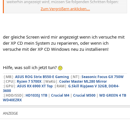
weiterhin angezeigt wird, müssen Sie folgenden Schritten folgen:
Zum Vergrößern anklicken....
Deaktivieren oder deinstallieren Sie alle Antivirus-,
Festplattendefragmentions- und Sicherungsprogramme.
Überprüfen Sie die Festplattenkonfiguration, und stellen Sie fest, ob
aktualisierte Treiber verfügbar sind. Führen Sie CKDSK /F aus, um
festzustellen, ob die Festplatte beschädigt ist, und starten Sie
der gleiche Screen wird mir angezeigt wenn ich versuche mit
anschliessend den Computer erneut.
der XP CD mein System zu reparieren, oder wenn ich
versuche mit der XP CD Windows neu zu installieren!
Technische Information:
***STOP: 0x00000024 (0x001902F8, 0xF79B1818, 0xF79B1518,
0xF715B857)
Hilfe, was soll ich jetzt tun?
*** ntfs.sys - Address F715B857 base at F7151000, Datestamp
:|MB|
:
ASUS ROG Strix B550-E Gaming
:|NT|:
Seasonic Focus GX 750W
3b7c5d0
:|CPU|:
Ryzen 7 5700X
:|WaKü|:
Cooler Master ML280 Mirror
:|GPU|:
ASUS RX 6900 XT Top
:|RAM|:
G.Skill RipJaws V 32GB, DDR4-
3600
:|HDD/SSD|:
HD103SJ 1TB
|
Crucial M4
|
Crucial M500
|
WD GREEN 4 TB
WD40EZRX