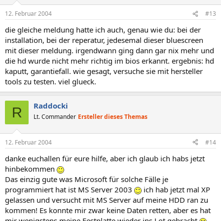
12. Februar 2004
#13
die gleiche meldung hatte ich auch, genau wie du: bei der
installation, bei der reperatur, jedesemal dieser bluescreen
mit dieser meldung. irgendwann ging dann gar nix mehr und
die hd wurde nicht mehr richtig im bios erkannt. ergebnis: hd
kaputt, garantiefall. wie gesagt, versuche sie mit hersteller
tools zu testen. viel glueck.
Raddocki
R
Lt. Commander
Ersteller dieses Themas
12. Februar 2004
#14
danke euchallen für eure hilfe, aber ich glaub ich habs jetzt
hinbekommen
Das einzig gute was Microsoft für solche Fälle je
programmiert hat ist MS Server 2003
ich hab jetzt mal XP
gelassen und versucht mit MS Server auf meine HDD ran zu
kommen! Es konnte mir zwar keine Daten retten, aber es hat
mir wenigstens meine Festplatte wieder ins Lot gebracht