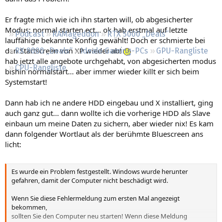
Regeln
Er fragte mich wie ich ihn starten will, ob abgesicherter
Modus; normal starten ect... ok hab erstmal auf letzte
Podcast
RAMageddon
RTX 5000 „Deals“
lauffähige bekannte Konfig gewählt! Doch er schmierte bei
den Startscreen von XP wieder ab!
RX 9000 „Deals“
Ideale Gaming-PCs
GPU-Rangliste
hab jetzt alle angebote urchgehabt, von abgesicherten modus
CPU-Rangliste
bishin normalstart... aber immer wieder killt er sich beim
Systemstart!
Dann hab ich ne andere HDD eingebau und X installiert, ging
auch ganz gut... dann wollte ich die vorherige HDD als Slave
einbaun um meine Daten zu sichern, aber wieder nix! Es kam
dann folgender Wortlaut als der berühmte Bluescreen ans
licht:
Es wurde ein Problem festgestellt. Windows wurde herunter
gefahren, damit der Computer nicht beschädigt wird.
Wenn Sie diese Fehlermeldung zum ersten Mal angezeigt
bekommen,
sollten Sie den Computer neu starten! Wenn diese Meldung