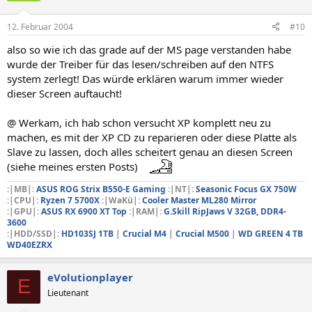
12. Februar 2004
#10
also so wie ich das grade auf der MS page verstanden habe
wurde der Treiber für das lesen/schreiben auf den NTFS
system zerlegt! Das würde erklären warum immer wieder
dieser Screen auftaucht!
@ Werkam, ich hab schon versucht XP komplett neu zu
machen, es mit der XP CD zu reparieren oder diese Platte als
Slave zu lassen, doch alles scheitert genau an diesen Screen
(siehe meines ersten Posts)
:|MB|
:
ASUS ROG Strix B550-E Gaming
:|NT|:
Seasonic Focus GX 750W
:|CPU|:
Ryzen 7 5700X
:|WaKü|:
Cooler Master ML280 Mirror
:|GPU|:
ASUS RX 6900 XT Top
:|RAM|:
G.Skill RipJaws V 32GB, DDR4-
3600
:|HDD/SSD|:
HD103SJ 1TB
|
Crucial M4
|
Crucial M500
|
WD GREEN 4 TB
WD40EZRX
eVolutionplayer
E
Lieutenant