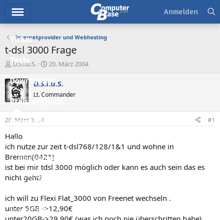
Hauptmenü
Anmelden
Internetprovider und Webhosting
Ticker
t-dsl 3000 Frage
Tests
E
E
D.S.i.u.S.
20. März 2004
r
r
Downloads
s
s
D.S.i.u.S.
t
t
Lt. Commander
e
e
Preisvergleich
l
l
l
l
20. März 2004
#1
Forum
e
t
r
a
Hallo
Aktuelles
m
ich nutze zur zeit t-dsl768/128/1&1 und wohne in
Bremen(0421)
Empfohlene Inhalte
ist bei mir tdsl 3000 möglich oder kann es auch sein das es
Neue Beiträge
nicht geht?
Neueste Aktivitäten
ich will zu Flexi Flat_3000 von Freenet wechseln .
unter 5GB ->12,90€
Leserartikel
unter20GB->29,90€ (was ich noch nie überschritten habe)