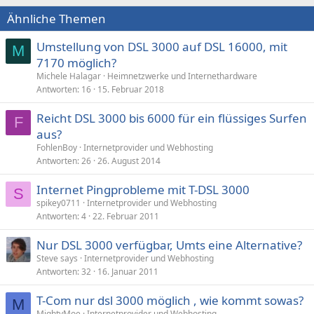
Ähnliche Themen
Umstellung von DSL 3000 auf DSL 16000, mit
M
7170 möglich?
Michele Halagar
Heimnetzwerke und Internethardware
Antworten
16
15. Februar 2018
Reicht DSL 3000 bis 6000 für ein flüssiges Surfen
F
aus?
FohlenBoy
Internetprovider und Webhosting
Antworten
26
26. August 2014
Internet Pingprobleme mit T-DSL 3000
S
spikey0711
Internetprovider und Webhosting
Antworten
4
22. Februar 2011
Nur DSL 3000 verfügbar, Umts eine Alternative?
Steve says
Internetprovider und Webhosting
Antworten
32
16. Januar 2011
T-Com nur dsl 3000 möglich , wie kommt sowas?
M
MightyMoe
Internetprovider und Webhosting