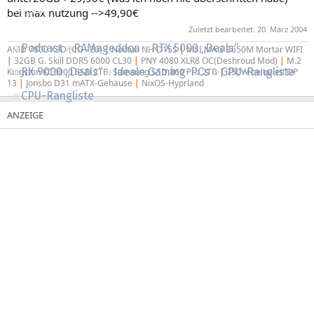
Regeln
bei max nutzung -->49,90€
Zuletzt bearbeitet:
20. März 2004
Podcast
RAMageddon
RTX 5000 „Deals“
AMD 7800 X3D (CO –20)
|
Noctua NH D15S
|
MSI MAG B650M Mortar WIFI
|
32GB G. Skill DDR5 6000 CL30
|
PNY 4080 XLR8 OC(Deshroud Mod)
|
M.2
RX 9000 „Deals“
Ideale Gaming-PCs
GPU-Rangliste
Kingston KC3000 SSD 2TB, Samsung SSD 860 Pro 2TB
|
750W be quiet! DP
13
|
Jonsbo D31 mATX-Gehäuse
|
NixOS-Hyprland
CPU-Rangliste