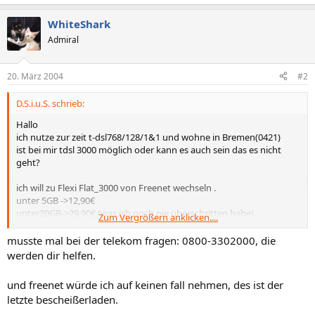
WhiteShark
Admiral
20. März 2004
#2
D.S.i.u.S. schrieb:
Hallo
ich nutze zur zeit t-dsl768/128/1&1 und wohne in Bremen(0421)
ist bei mir tdsl 3000 möglich oder kann es auch sein das es nicht
geht?
ich will zu Flexi Flat_3000 von Freenet wechseln .
unter 5GB ->12,90€
unter20GB->29,90€ (was ich noch nie überschritten habe)
Zum Vergrößern anklicken....
bei max nutzung -->49,90€
musste mal bei der telekom fragen: 0800-3302000, die
werden dir helfen.
und freenet würde ich auf keinen fall nehmen, des ist der
letzte bescheißerladen.