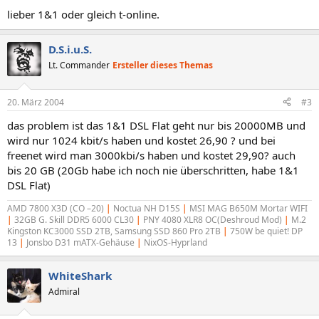
lieber 1&1 oder gleich t-online.
D.S.i.u.S.
Lt. Commander
Ersteller dieses Themas
20. März 2004
#3
das problem ist das 1&1 DSL Flat geht nur bis 20000MB und
wird nur 1024 kbit/s haben und kostet 26,90 ? und bei
freenet wird man 3000kbi/s haben und kostet 29,90? auch
bis 20 GB (20Gb habe ich noch nie überschritten, habe 1&1
DSL Flat)
AMD 7800 X3D (CO –20)
|
Noctua NH D15S
|
MSI MAG B650M Mortar WIFI
|
32GB G. Skill DDR5 6000 CL30
|
PNY 4080 XLR8 OC(Deshroud Mod)
|
M.2
Kingston KC3000 SSD 2TB, Samsung SSD 860 Pro 2TB
|
750W be quiet! DP
13
|
Jonsbo D31 mATX-Gehäuse
|
NixOS-Hyprland
WhiteShark
Admiral