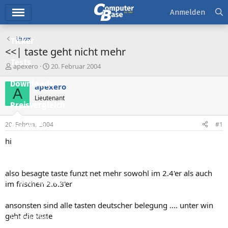
Hauptmenü
Anmelden
Linux
Ticker
<<| taste geht nicht mehr
Tests
E
E
apexero
20. Februar 2004
r
r
Downloads
s
s
apexero
A
t
t
Lieutenant
e
e
Preisvergleich
l
l
l
l
20. Februar 2004
#1
Forum
e
t
r
a
hi
Aktuelles
m
Empfohlene Inhalte
also besagte taste funzt net mehr sowohl im 2.4'er als auch
Neue Beiträge
im frischen 2.6.3'er
Neueste Aktivitäten
ansonsten sind alle tasten deutscher belegung .... unter win
geht die taste
Leserartikel