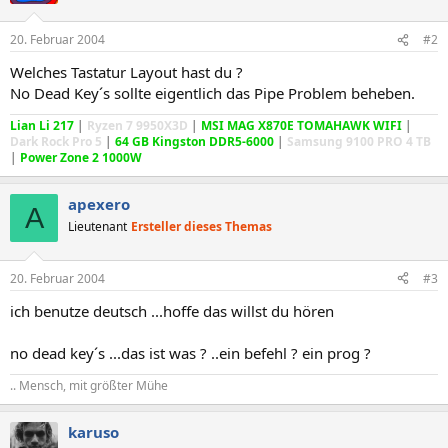
20. Februar 2004
#2
Welches Tastatur Layout hast du ?
No Dead Key´s sollte eigentlich das Pipe Problem beheben.
Lian Li 217
|
Ryzen 7 9950X3D
|
MSI MAG X870E TOMAHAWK WIFI
|
Dark Rock Pro 5
|
64 GB Kingston DDR5-6000
|
Samsung 9100 PRO 4 TB
|
Power Zone 2 1000W
apexero
A
Lieutenant
Ersteller dieses Themas
20. Februar 2004
#3
ich benutze deutsch ...hoffe das willst du hören
no dead key´s ...das ist was ? ..ein befehl ? ein prog ?
.. Mensch, mit größter Mühe
karuso