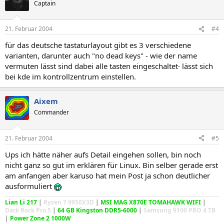
Captain
21. Februar 2004
#4
für das deutsche tastaturlayout gibt es 3 verschiedene
varianten, darunter auch "no dead keys" - wie der name
vermuten lässt sind dabei alle tasten eingeschaltet· lässt sich
bei kde im kontrollzentrum einstellen.
Aixem
Commander
21. Februar 2004
#5
Ups ich hätte näher aufs Detail eingehen sollen, bin noch
nicht ganz so gut im erklären für Linux. Bin selber gerade erst
am anfangen aber karuso hat mein Post ja schon deutlicher
ausformuliert
Lian Li 217
|
Ryzen 7 9950X3D
|
MSI MAG X870E TOMAHAWK WIFI
|
Dark Rock Pro 5
|
64 GB Kingston DDR5-6000
|
Samsung 9100 PRO 4 TB
|
Power Zone 2 1000W