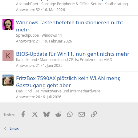
AbstaubBaer
Sonstige Peripherie & Office-Setups: Kaufberatung
Antworten
52
16. Mai 2026
Windows-Tastenbefehle funktionieren nicht
mehr
Sprechpuppe
Windows 11
Antworten
21
19. Februar 2026
BIOS-Update für Win11, nun geht nichts mehr
K
Kabelfreund
Mainboards und CPUs: Probleme mit AMD
Antworten
21
1. Juni 2025
FritzBox 7590AX plötzlich kein WLAN mehr,
Gastzugang geht aber
Das_Rind
Heimnetzwerke und Internethardware
Antworten
26
6. Juli 2026
Facebook
X (Twitter)
Bluesky
Reddit
WhatsApp
E-Mail
Link
Teilen:
Linux