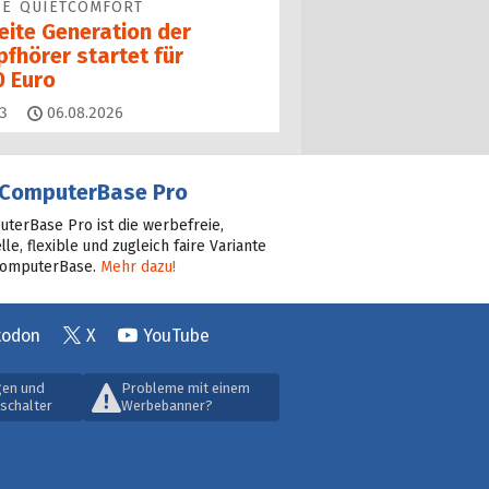
SE QUIETCOMFORT
eite Generation der
fhörer startet für
0 Euro
Kommentare
3
06.08.2026
ComputerBase Pro
terBase Pro ist die werbefreie,
lle, flexible und zugleich faire Variante
ComputerBase.
Mehr dazu!
todon
X
YouTube
gen und
Probleme mit einem
schalter
Werbebanner?