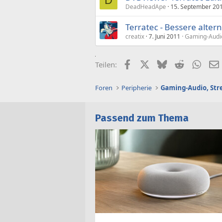
D
DeadHeadApe
15. September 20
Terratec - Bessere alter
creatix
7. Juni 2011
Gaming-Audio
Facebook
X (Twitter)
Bluesky
Reddit
What
Teilen:
Foren
Peripherie
Passend zum Thema