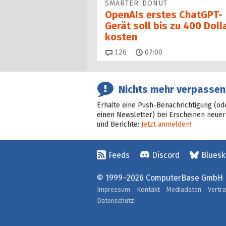
SMARTER DONUT
OpenAIs erstes ChatGPT-
Gerät soll bis zu 400 Doll
kosten
Kommentare
126
07:00
Nichts mehr verpassen
Erhalte eine Push-Benachrichtigung (od
einen Newsletter) bei Erscheinen neuer
und Berichte:
Jetzt anmelden!
Feeds
Discord
Bluesk
© 1999–2026 ComputerBase GmbH
Impressum
Kontakt
Mediadaten
Vertr
Datenschutz