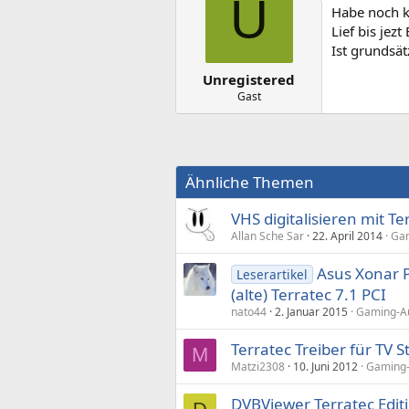
U
Habe noch k
Lief bis jez
Ist grunds
Unregistered
Gast
Ähnliche Themen
VHS digitalisieren mit Te
Allan Sche Sar
22. April 2014
Gam
Asus Xonar P
Leserartikel
(alte) Terratec 7.1 PCI
nato44
2. Januar 2015
Gaming-Au
Terratec Treiber für TV St
M
Matzi2308
10. Juni 2012
Gaming-A
DVBViewer Terratec Edit