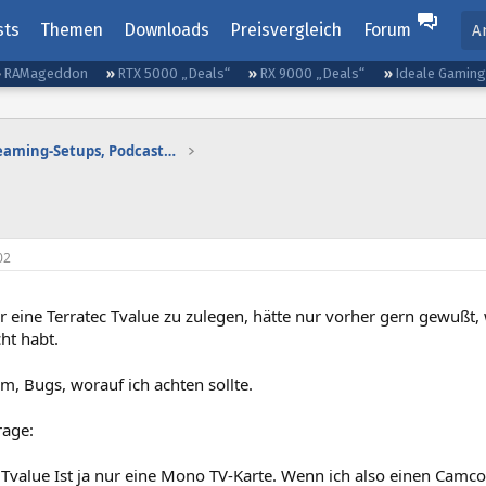
sts
Themen
Downloads
Preisvergleich
Forum
A
RAMageddon
RTX 5000 „Deals“
RX 9000 „Deals“
Ideale Gamin
Gaming-Audio, Streaming-Setups, Podcasting etc.
02
 eine Terratec Tvalue zu zulegen, hätte nur vorher gern gewußt, 
ht habt.
m, Bugs, worauf ich achten sollte.
rage:
 Tvalue Ist ja nur eine Mono TV-Karte. Wenn ich also einen Camc