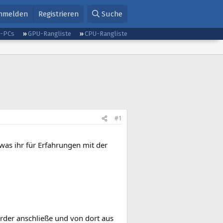
nmelden
Registrieren
Suche
g-PCs
GPU-Rangliste
CPU-Rangliste
#1
was ihr für Erfahrungen mit der
order anschließe und von dort aus