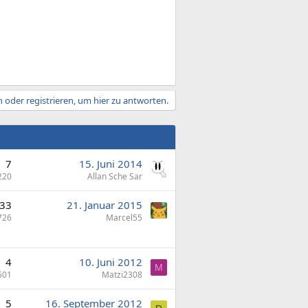
 oder registrieren, um hier zu antworten.
7
15. Juni 2014
220
Allan Sche Sar
33
21. Januar 2015
726
Marcel55
4
10. Juni 2012
M
501
Matzi2308
5
16. September 2012