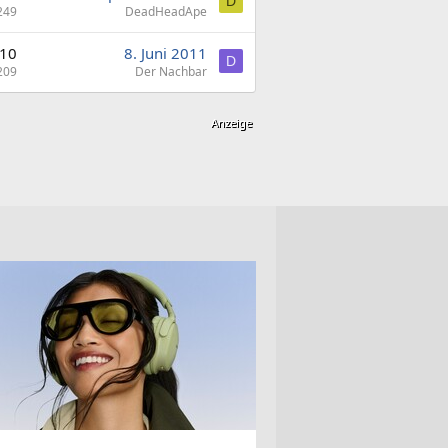
D
249
DeadHeadApe
10
8. Juni 2011
D
209
Der Nachbar