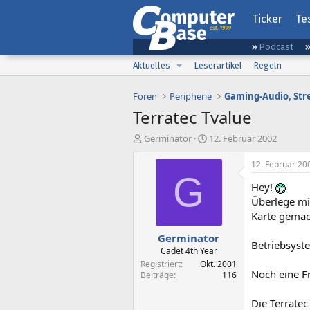
Ticker
Te
Podcast
Aktuelles
Leserartikel
Regeln
Foren
Peripherie
Terratec Tvalue
E
E
Germinator
12. Februar 2002
r
r
s
s
12. Februar 20
t
t
G
Hey!
e
e
l
l
Überlege mir
l
l
Karte gemac
e
t
Germinator
r
a
Betriebsyste
m
Cadet 4th Year
Registriert
Okt. 2001
Noch eine F
Beiträge
116
Die Terratec