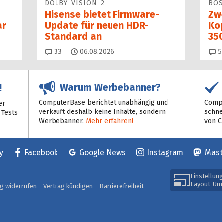
DOLBY VISION 2
BO
Hisense bietet Firmware-
Zw
ar
Update für neuen HDR-
Kop
Standard an
35
Kommentare
33
06.08.2026
5
Warum Werbebanner?
!
ComputerBase berichtet unabhängig und
Compu
er
verkauft deshalb keine Inhalte, sondern
schne
 Tests
Werbebanner.
Mehr erfahren!
von 
y
Facebook
Google News
Instagram
Mas
Einstellun
Layout-Um
ag widerrufen
Vertrag kündigen
Barrierefreiheit