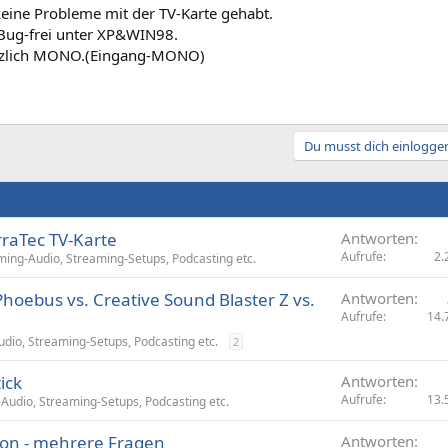
eine Probleme mit der TV-Karte gehabt.
t Bug-frei unter XP&WIN98.
ätzlich MONO.(Eingang-MONO)
Du musst dich einloggen
rraTec TV-Karte
Antworten
Aufrufe
2.
ing-Audio, Streaming-Setups, Podcasting etc.
hoebus vs. Creative Sound Blaster Z vs.
Antworten
Aufrufe
14.
dio, Streaming-Setups, Podcasting etc.
2
ick
Antworten
Aufrufe
13.
udio, Streaming-Setups, Podcasting etc.
ion - mehrere Fragen
Antworten