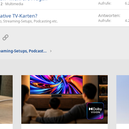
Aufrufe
6.
12
Multimedia
native TV-Karten?
Antworten
Aufrufe
4.
, Streaming-Setups, Podcasting etc.
sApp
E-Mail
Link
Gaming-Audio, Streaming-Setups, Podcasting etc.