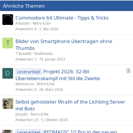
Ähnliche Themen
Commodore 64 Ultimate - Tipps & Tricks
Arboster
Retro-Ecke
Antworten
8
2. Mai 2026
Bilder von Smartphone übertragen ohne
T
Thumbs
T-Bone90
Multimedia
Antworten
5
18. Januar 2023
Projekt 2026: 32-Bit
Leserartikel
D
r
Überlebenskampf mit Stil die Zweite
t
donmarcos
Retro-Ecke
i
Antworten
8
29. März 2026
k
Selbst gehosteter Wrath of the Lichking Server
e
mit Bots
l
Jossy82
Retro-Ecke
Antworten
25
5. Oktober 2024
REDMAGIC 10 Pro in der neuen
Leserartikel