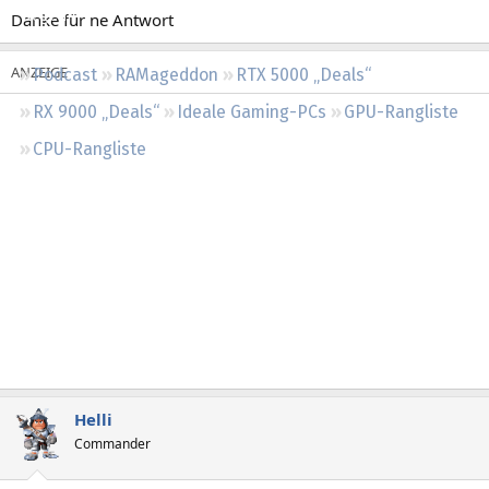
Regeln
Danke für ne Antwort
Podcast
RAMageddon
RTX 5000 „Deals“
RX 9000 „Deals“
Ideale Gaming-PCs
GPU-Rangliste
CPU-Rangliste
Helli
Commander