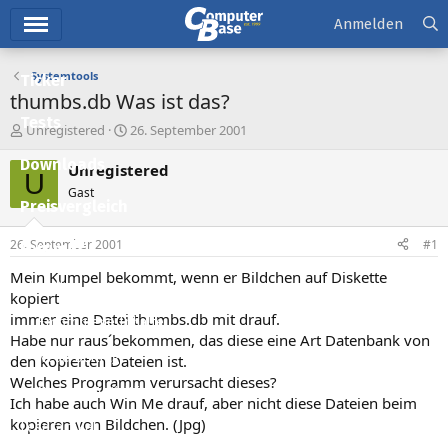
Hauptmenü
Anmelden
Systemtools
Ticker
thumbs.db Was ist das?
Tests
E
E
Unregistered
26. September 2001
r
r
Downloads
s
s
Unregistered
U
t
t
Gast
e
e
Preisvergleich
l
l
l
l
26. September 2001
#1
Forum
e
t
r
a
Mein Kumpel bekommt, wenn er Bildchen auf Diskette
Aktuelles
m
kopiert
immer eine Datei thumbs.db mit drauf.
Empfohlene Inhalte
Habe nur raus´bekommen, das diese eine Art Datenbank von
Neue Beiträge
den kopierten Dateien ist.
Welches Programm verursacht dieses?
Neueste Aktivitäten
Ich habe auch Win Me drauf, aber nicht diese Dateien beim
kopieren von Bildchen. (Jpg)
Leserartikel