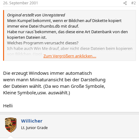
26. September 2001
#2
Original erstellt von Unregistered
Mein Kumpel bekommt, wenn er Bildchen auf Diskette kopiert
immer eine Datei thumbs.db mit drauf.
Habe nur raus´bekommen, das diese eine Art Datenbank von den
kopierten Dateien ist.
Welches Programm verursacht dieses?
Ich habe auch Win Me drauf, aber nicht diese Dateien beim kopieren
von Bildchen. (Jpg)
Zum Vergrößern anklicken....
Danke für ne Antwort
Die erzeugt Windows immer automatisch
wenn mann Miniaturansicht bei der Darstellung
der Dateien wählt. (Da wo man Große Symbole,
Kleine Symbole,usw. auswählt.)
Helli
Willicher
Lt. Junior Grade