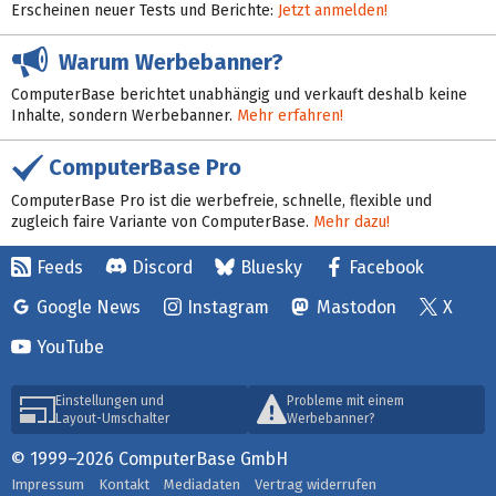
Erscheinen neuer Tests und Berichte:
Jetzt anmelden!
Warum Werbebanner?
ComputerBase berichtet unabhängig und verkauft deshalb keine
Inhalte, sondern Werbebanner.
Mehr erfahren!
ComputerBase Pro
ComputerBase Pro ist die werbefreie, schnelle, flexible und
zugleich faire Variante von ComputerBase.
Mehr dazu!
Feeds
Discord
Bluesky
Facebook
Google News
Instagram
Mastodon
X
YouTube
Einstellungen und
Probleme mit einem
Layout-Umschalter
Werbebanner?
© 1999–2026 ComputerBase GmbH
Impressum
Kontakt
Mediadaten
Vertrag widerrufen