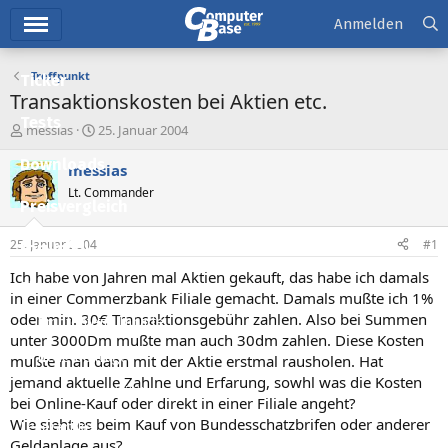
Hauptmenü
Anmelden
Treffpunkt
Ticker
Transaktionskosten bei Aktien etc.
Tests
E
E
messias
25. Januar 2004
r
r
Downloads
s
s
messias
t
t
Lt. Commander
e
e
Preisvergleich
l
l
l
l
25. Januar 2004
#1
Forum
e
t
r
a
Ich habe von Jahren mal Aktien gekauft, das habe ich damals
Aktuelles
m
in einer Commerzbank Filiale gemacht. Damals mußte ich 1%
oder min. 30€ Transaktionsgebühr zahlen. Also bei Summen
Empfohlene Inhalte
unter 3000Dm mußte man auch 30dm zahlen. Diese Kosten
Neue Beiträge
mußte man dann mit der Aktie erstmal rausholen. Hat
jemand aktuelle Zahlne und Erfarung, sowhl was die Kosten
Neueste Aktivitäten
bei Online-Kauf oder direkt in einer Filiale angeht?
Wie sieht es beim Kauf von Bundesschatzbrifen oder anderer
Leserartikel
Geldanlage aus?