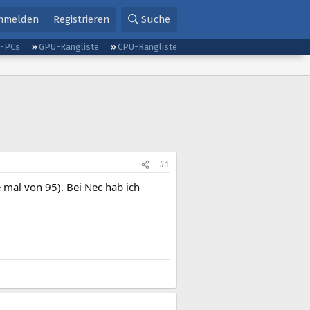
nmelden
Registrieren
Suche
g-PCs
GPU-Rangliste
CPU-Rangliste
#1
e mal von 95). Bei Nec hab ich