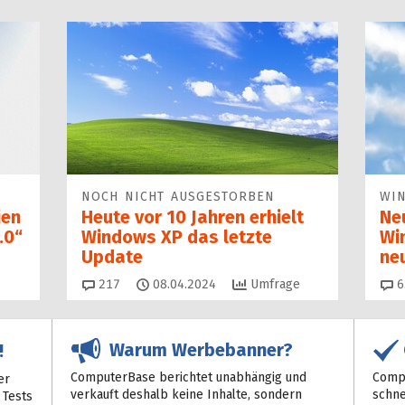
NOCH NICHT AUSGESTORBEN
WI
ien
Heute vor 10 Jahren erhielt
Ne
.0“
Windows XP das letzte
Wi
Update
ne
Kommentare
217
08.04.2024
Umfrage
6
Warum Werbebanner?
!
ComputerBase berichtet unabhängig und
Compu
er
verkauft deshalb keine Inhalte, sondern
schne
 Tests