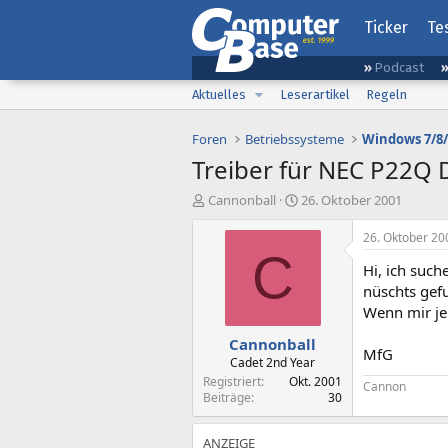
Ticker
Te
Podcast
Aktuelles
Leserartikel
Regeln
Foren
Betriebssysteme
Windows 7/8/
Treiber für NEC P22Q 
E
E
Cannonball
26. Oktober 2001
r
r
s
s
26. Oktober 20
t
t
C
Hi, ich such
e
e
l
l
nüschts gef
l
l
Wenn mir je
e
t
Cannonball
r
a
MfG
m
Cadet 2nd Year
Registriert
Okt. 2001
Cannon
Beiträge
30