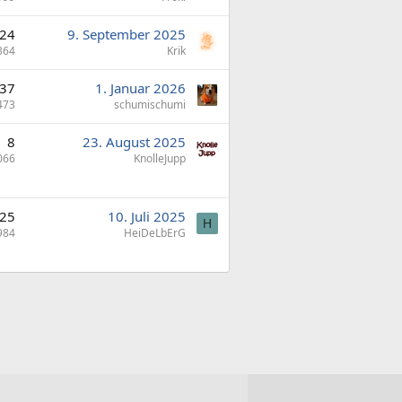
24
9. September 2025
364
Krik
37
1. Januar 2026
473
schumischumi
8
23. August 2025
066
KnolleJupp
25
10. Juli 2025
H
984
HeiDeLbErG