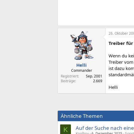
26. Oktober 20
Treiber fü
Wenn du kei
Treiber vo
Helli
ist dazu kom
Commander
standardmäß
Registriert
Sep. 2001
Beiträge
2.669
Helli
Ähnliche Themen
Auf der Suche nach ein
K
Koolboy
6. Dezember 2025
Sonst