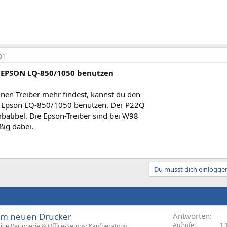
01
r EPSON LQ-850/1050 benutzen
nen Treiber mehr findest, kannst du den
m Epson LQ-850/1050 benutzen. Der P22Q
batibel. Die Epson-Treiber sind bei W98
ig dabei.
Du musst dich einloggen
em neuen Drucker
Antworten
Aufrufe
1.
ige Peripherie & Office-Setups: Kaufberatung