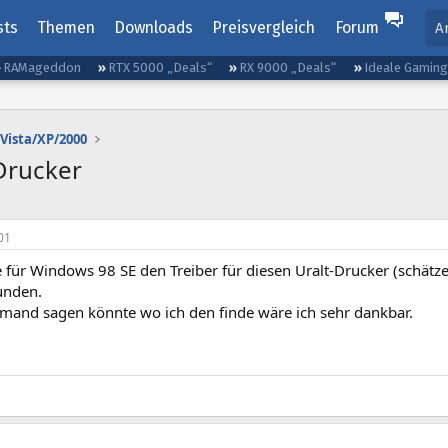
sts
Themen
Downloads
Preisvergleich
Forum
A
RAMageddon
RTX 5000 „Deals“
RX 9000 „Deals“
Ideale Gamin
Vista/XP/2000
Drucker
01
e für Windows 98 SE den Treiber für diesen Uralt-Drucker (schätz
unden.
mand sagen könnte wo ich den finde wäre ich sehr dankbar.