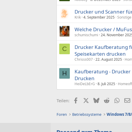
Drucker und Scanner fü
Krik
4. September 2025
Sonstige
Welche Drucker / MuFus 
schumischumi
24. November 202
Drucker Kaufberatung f
C
Speisekarten drucken
Chrisss007
22. August 2025
Home
Kaufberatung - Drucker 
H
Drucken
HeiDeLbErG
8. Juli 2025
Homeoffi
Facebook
X (Twitter)
Bluesky
Reddit
What
Teilen:
Foren
Betriebssysteme
Windows 7/8/