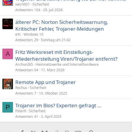
wern001
Sicherheit
Antworten
104
29. Juli 2026
älterer PC: Norton Sicherheitswarnung,
Kritischer Fehler, Trojaner-Meldungen
eYc
Windows 10
Antworten
29
Sonntag um 21:42
Fritz Werksreset mit Einstellungs-
A
Wiederherstellung Viren/Trojaner entfernt?
Archon2k5
Heimnetzwerke und Internethardware
Antworten
94
17. März 2026
Remote App und Trojaner
Rochus
Sicherheit
Antworten
7
10. Oktober 2025
Trojaner im Bios? Experten gefragt ...
P
PeterK
Sicherheit
Antworten
41
2. April 2025