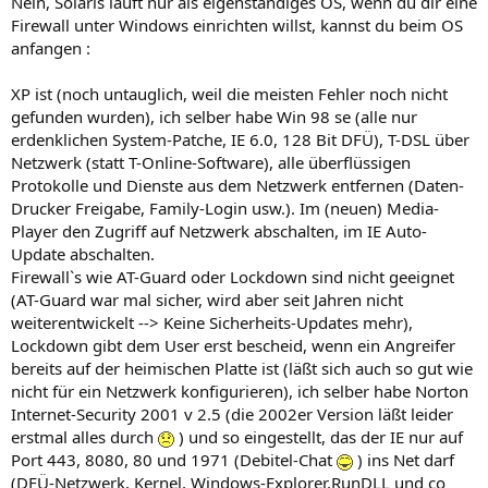
Nein, Solaris läuft nur als eigenständiges OS, wenn du dir eine
Firewall unter Windows einrichten willst, kannst du beim OS
anfangen :
XP ist (noch untauglich, weil die meisten Fehler noch nicht
gefunden wurden), ich selber habe Win 98 se (alle nur
erdenklichen System-Patche, IE 6.0, 128 Bit DFÜ), T-DSL über
Netzwerk (statt T-Online-Software), alle überflüssigen
Protokolle und Dienste aus dem Netzwerk entfernen (Daten-
Drucker Freigabe, Family-Login usw.). Im (neuen) Media-
Player den Zugriff auf Netzwerk abschalten, im IE Auto-
Update abschalten.
Firewall`s wie AT-Guard oder Lockdown sind nicht geeignet
(AT-Guard war mal sicher, wird aber seit Jahren nicht
weiterentwickelt --> Keine Sicherheits-Updates mehr),
Lockdown gibt dem User erst bescheid, wenn ein Angreifer
bereits auf der heimischen Platte ist (läßt sich auch so gut wie
nicht für ein Netzwerk konfigurieren), ich selber habe Norton
Internet-Security 2001 v 2.5 (die 2002er Version läßt leider
erstmal alles durch
) und so eingestellt, das der IE nur auf
Port 443, 8080, 80 und 1971 (Debitel-Chat
) ins Net darf
(DFÜ-Netzwerk, Kernel, Windows-Explorer,RunDLL und co