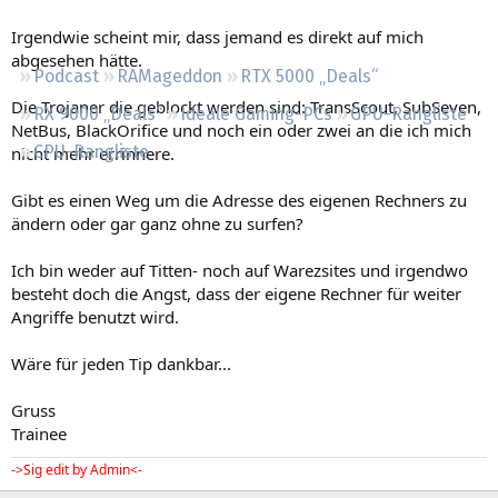
Regeln
Irgendwie scheint mir, dass jemand es direkt auf mich
abgesehen hätte.
Podcast
RAMageddon
RTX 5000 „Deals“
Die Trojaner die geblockt werden sind: TransScout, SubSeven,
RX 9000 „Deals“
Ideale Gaming-PCs
GPU-Rangliste
NetBus, BlackOrifice und noch ein oder zwei an die ich mich
CPU-Rangliste
nicht mehr errinnere.
Gibt es einen Weg um die Adresse des eigenen Rechners zu
ändern oder gar ganz ohne zu surfen?
Ich bin weder auf Titten- noch auf Warezsites und irgendwo
besteht doch die Angst, dass der eigene Rechner für weiter
Angriffe benutzt wird.
Wäre für jeden Tip dankbar...
Gruss
Trainee
->Sig edit by Admin<-