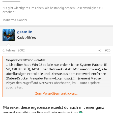
"Es gibt wichtigeres im Leben, als beständig dessen Geschwindigkeit zu
erhöhen"
Mahatma Gandhi
gremlin
Cadet 4th Year
6. Februar 2002
#20
Original erstellt von Breaker
... ich selber habe Win 98 se (alle nur erdenklichen System-Patche, IE
6.0, 128 Bit DFÜ), T-DSL über Netzwerk (statt T-Online-Software), alle
überflüssigen Protokolle und Dienste aus dem Netzwerk entfernen
(Daten-Drucker Freigabe, Family-Login usw.). Im (neuen) Media-
Player den Zugriff auf Netzwerk abschalten, im IE Auto-Update
abschalten.
Zum Vergrößern anklicken....
Du kannst auch mal ein Sicherheits-Check bei Symantec machen
Das waren meine Ergebnisse :
@breaker, diese ergebnisse erzielst du auch mit einer ganz
die bilder habe ich mir gespart...
normal restriktiven firewall wie meiner tiny
.