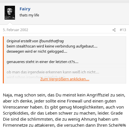
Fairy
thats my life
5. Februar 2002
#13
Original erstellt von Ifoundthatfrag
beim stealthscan wird keine verbindung aufgebaut....
deswegen wird er nicht gelogged....
genaueres steht in einer der letzten ct?s....
ob man das irgendwie erkennen kann weiß ich nicht....
wird schon irgendwie möglich sein......
Zum Vergrößern anklicken....
aber interessiert mich auhc nicht weiter weil ich mich nicht für ein
interessantes angriffsziel solcher leute halte....
Naja, mag schon sein, das Du meinst kein Angriffsziel zu sein,
aber ich denke, jeder sollte eine Firewall und einen guten
Virenscanner haben. Es gibt genug Moeglichkeiten, auch von
Scriptkiddies, dir das Leben schwer zu machen, leider. Grade
Die sind die schlimmsten, die zu wenig Ahnung haben um
Firmennetze zu attakieren, die versuchen dann Ihren Schei%%