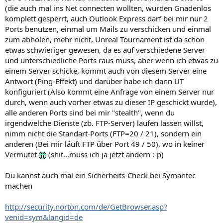
(die auch mal ins Net connecten wollten, wurden Gnadenlos
komplett gesperrt, auch Outlook Express darf bei mir nur 2
Ports benutzen, einmal um Mails zu verschicken und einmal
zum abholen, mehr nicht, Unreal Tournament ist da schon
etwas schwieriger gewesen, da es auf verschiedene Server
und unterschiedliche Ports raus muss, aber wenn ich etwas zu
einem Server schicke, kommt auch von diesem Server eine
Antwort (Ping-Effekt) und darüber habe ich dann UT
konfiguriert (Also kommt eine Anfrage von einem Server nur
durch, wenn auch vorher etwas zu dieser IP geschickt wurde),
alle anderen Ports sind bei mir "stealth", wenn du
irgendwelche Dienste (zb. FTP-Server) laufen lassen willst,
nimm nicht die Standart-Ports (FTP=20 / 21), sondern ein
anderen (Bei mir läuft FTP über Port 49 / 50), wo in keiner
Vermutet
(shit...muss ich ja jetzt ändern :-p)
Du kannst auch mal ein Sicherheits-Check bei Symantec
machen
http://security.norton.com/de/GetBrowser.asp?
venid=sym&langid=de