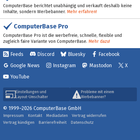
ComputerBase berichtet unabhängig und verkauft deshalb keine
Inhalte, sondern Werbebanner.
Mehr erfahren!
ComputerBase Pro
ComputerBase Pro ist die werbefreie, schnelle, flexible und
zugleich faire Variante von ComputerBase.
Mehr dazu!
Feeds
Discord
Bluesky
Facebook
Google News
Instagram
Mastodon
X
YouTube
Einstellungen und
Probleme mit einem
Layout-Umschalter
Werbebanner?
© 1999–2026 ComputerBase GmbH
Impressum
Kontakt
Mediadaten
Vertrag widerrufen
Vertrag kündigen
Barrierefreiheit
Datenschutz