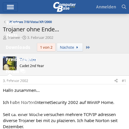
Hauptmenü
Anmelden
Windows 7/8/Vista/XP/2000
Ticker
Trojaner ohne Ende...
Tests
E
E
Trainee
3. Februar 2002
r
r
Letzte
Downloads
1 von 2
Nächste
s
s
t
t
e
e
Trainee
Preisvergleich
l
l
Cadet 2nd Year
l
l
Forum
e
t
r
a
3. Februar 2002
#1
Aktuelles
m
Hallo zusammen...
Empfohlene Inhalte
Ich habe NortonInternetSecurity 2002 auf WinXP Home.
Neue Beiträge
Neueste Aktivitäten
Seit ca. einer Woche versuchen mehrere TCP/IP adressen
diverse Trojaner bei mit zu plazieren. Ich habe Norton seit
Leserartikel
Dezember.