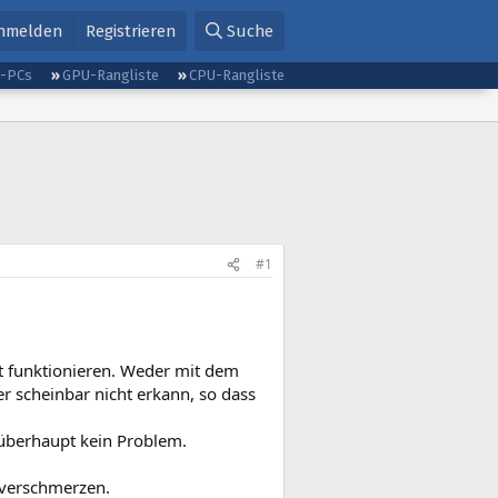
nmelden
Registrieren
Suche
g-PCs
GPU-Rangliste
CPU-Rangliste
#1
t funktionieren. Weder mit dem
r scheinbar nicht erkann, so dass
überhaupt kein Problem.
u verschmerzen.