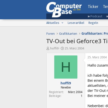
Ticker
Te
Podcast
Aktuelles
Leserartikel
Regeln
Foren
Grafikkarten
Grafikkarten: Pr
TV-Out bei Geforce3 Ti
E
E
hoffi9
25. März 2004
r
r
s
s
25. März 2004
t
t
H
Hallo zusa
e
e
l
l
l
l
ich habe fol
e
t
Bei einem B
hoffi9
r
a
aktuellsten,
m
Newbie
der TV-Out n
Registriert
März 2004
Bei meiner 
Beiträge
1
Nebenbei: de