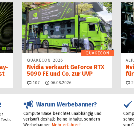
QUAKECON
QUAKECON 2026
ALP
Day-
Nvidia verkauft GeForce RTX
Nvi
st
5090 FE und Co. zur UVP
fü
Kommentare
107
06.08.2026
2
Warum Werbebanner?
!
ComputerBase berichtet unabhängig und
Compu
er
verkauft deshalb keine Inhalte, sondern
schne
 Tests
Werbebanner.
Mehr erfahren!
von 