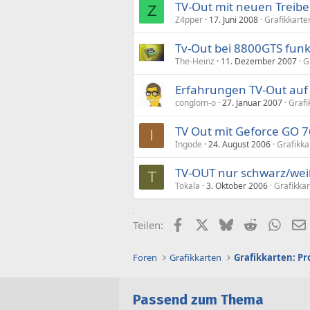
TV-Out mit neuen Treib
Z
Z4pper
17. Juni 2008
Grafikkarte
Tv-Out bei 8800GTS funkt
The-Heinz
11. Dezember 2007
G
Erfahrungen TV-Out auf
conglom-o
27. Januar 2007
Grafi
TV Out mit Geforce GO 7
I
Ingode
24. August 2006
Grafikka
TV-OUT nur schwarz/wei
T
Tokala
3. Oktober 2006
Grafikkar
Facebook
X (Twitter)
Bluesky
Reddit
What
Teilen:
Foren
Grafikkarten
Grafikkarten: Pr
Passend zum Thema