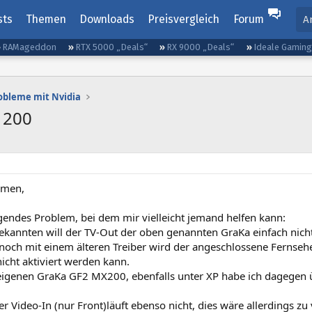
sts
Themen
Downloads
Preisvergleich
Forum
A
RAMageddon
RTX 5000 „Deals“
RX 9000 „Deals“
Ideale Gamin
obleme mit Nvidia
 200
mmen,
gendes Problem, bei dem mir vielleicht jemand helfen kann:
ekannten will der TV-Out der oben genannten GraKa einfach nich
 noch mit einem älteren Treiber wird der angeschlossene Fernsehe
icht aktiviert werden kann.
eigenen GraKa GF2 MX200, ebenfalls unter XP habe ich dagegen 
r Video-In (nur Front)läuft ebenso nicht, dies wäre allerdings z