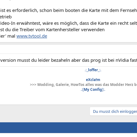
st es erforderlich, schon beim booten die Karte mit dem Fernsehe
etrieb
Video-In erwähntest, wäre es möglich, dass die Karte ein recht s
est du die Treiber vom Kartenhersteller verwenden
ier' mal
www.tvtool.de
. version musst du leider bezaheln aber das prog ist bei nVidia fas
.:_
loffer
_:.
eXcla!m
>>> Modding, Galerie, HowTos alles was das Modder Herz b
.:[
My Config
]:.
Du musst dich einloggen