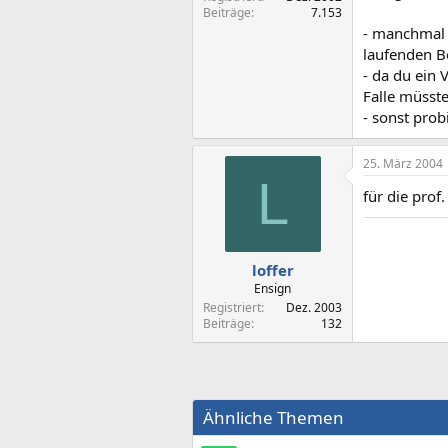
Beiträge
7.153
- manchmal i
laufenden B
- da du ein 
Falle müsst
- sonst prob
25. März 2004
L
für die prof
loffer
Ensign
Registriert
Dez. 2003
Beiträge
132
Ähnliche Themen