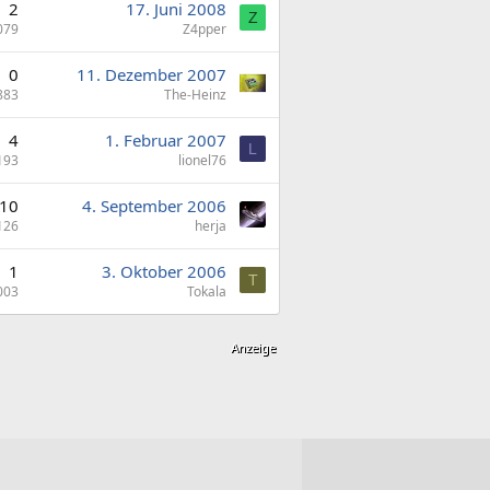
2
17. Juni 2008
Z
079
Z4pper
0
11. Dezember 2007
883
The-Heinz
4
1. Februar 2007
L
193
lionel76
10
4. September 2006
126
herja
1
3. Oktober 2006
T
003
Tokala