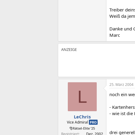
Treiber dein
Weiß da jem
Danke und 
Marc
25. März 2004
L
noch ein we
- Kartenhers
- wie ist di
LeChris
Vice Admiral
PRO
🎅Rätsel-Elite ’25
drei generel
Registriert
Dez. 2002