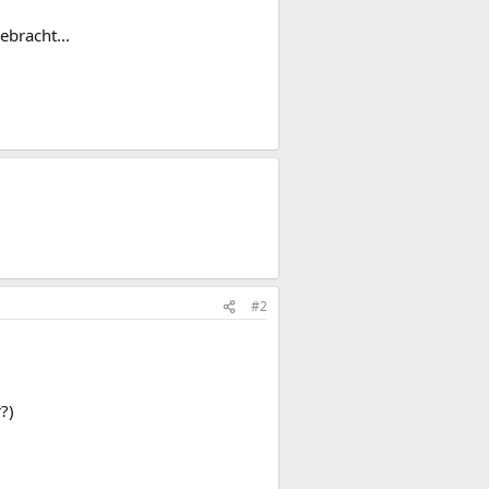
ebracht...
#2
?)