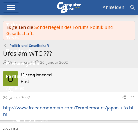
Hauptmenü
Anmelden
Ticker
Es gelten die
Sonderregeln des Forums Politik und
Gesellschaft
.
Tests
Politik und Gesellschaft
Downloads
Ufos am WTC ???
E
E
Unregistered
20. Januar 2002
Preisvergleich
r
r
s
s
Unregistered
Forum
U
t
t
Gast
e
e
Aktuelles
l
l
l
l
20. Januar 2002
#1
Empfohlene Inhalte
e
t
r
a
http://www.freedomdomain.com/Templemount/japan_ufo.ht
Neue Beiträge
m
ml
Neueste Aktivitäten
Leserartikel