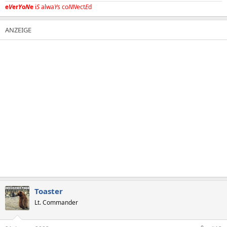
e
V
er
Y
o
N
e
i
S
alwa
Y
s co
NN
ect
E
d
Toaster
Lt. Commander