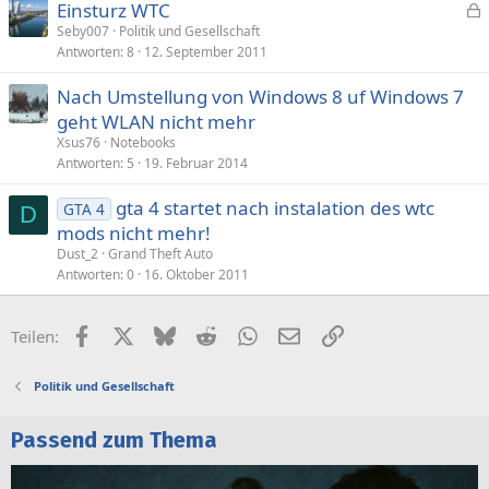
Einsturz WTC
e
Seby007
Politik und Gesellschaft
Antworten
8
12. September 2011
s
p
Nach Umstellung von Windows 8 uf Windows 7
e
geht WLAN nicht mehr
r
Xsus76
Notebooks
r
Antworten
5
19. Februar 2014
t
gta 4 startet nach instalation des wtc
GTA 4
D
mods nicht mehr!
Dust_2
Grand Theft Auto
Antworten
0
16. Oktober 2011
Facebook
X (Twitter)
Bluesky
Reddit
WhatsApp
E-Mail
Link
Teilen:
Politik und Gesellschaft
Passend zum Thema