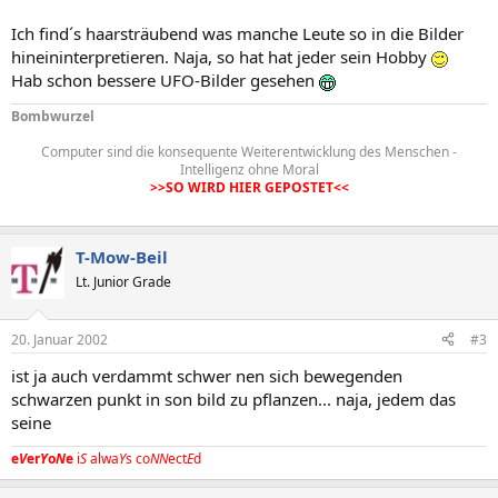
Ich find´s haarsträubend was manche Leute so in die Bilder
hineininterpretieren. Naja, so hat hat jeder sein Hobby
Hab schon bessere UFO-Bilder gesehen
Bombwurzel
Computer sind die konsequente Weiterentwicklung des Menschen -
Intelligenz ohne Moral
>>SO WIRD HIER GEPOSTET<<
T-Mow-Beil
Lt. Junior Grade
20. Januar 2002
#3
ist ja auch verdammt schwer nen sich bewegenden
schwarzen punkt in son bild zu pflanzen... naja, jedem das
seine
e
V
er
Y
o
N
e
i
S
alwa
Y
s co
NN
ect
E
d