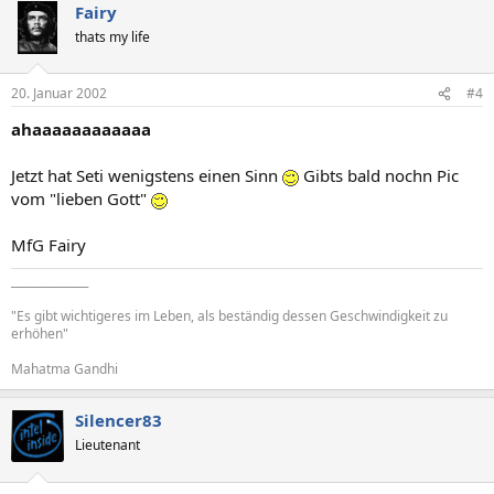
Fairy
thats my life
20. Januar 2002
#4
ahaaaaaaaaaaaa
Jetzt hat Seti wenigstens einen Sinn
Gibts bald nochn Pic
vom "lieben Gott"
MfG Fairy
______________
"Es gibt wichtigeres im Leben, als beständig dessen Geschwindigkeit zu
erhöhen"
Mahatma Gandhi
Silencer83
Lieutenant