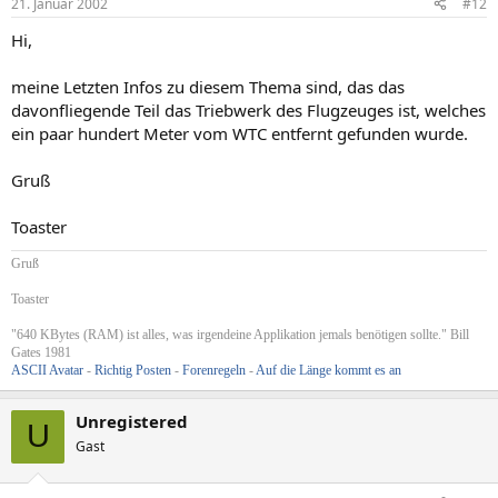
21. Januar 2002
#12
Hi,
meine Letzten Infos zu diesem Thema sind, das das
davonfliegende Teil das Triebwerk des Flugzeuges ist, welches
ein paar hundert Meter vom WTC entfernt gefunden wurde.
Gruß
Toaster
Gruß
Toaster
"640 KBytes (RAM) ist alles, was irgendeine Applikation jemals benötigen sollte." Bill
Gates 1981
ASCII Avatar
-
Richtig Posten
-
Forenregeln
-
Auf die Länge kommt es an
Unregistered
U
Gast