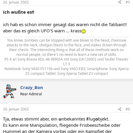
20. Januar 2002
#5
ich wußte es!!
ich hab es schon immer gesagt das waren nicht die Taliban!!!
aber das es gleich UFO'S warn ... krass
You know, zombies can be stopped with axe blows to the head, chainsaw
attacks to the neck, shotgun blasts to the face, and stakes driven through
their chests. The interesting thing is that all of these methods work on
normal people, so there`s no need to learn a new set of skills.​
PS 4 an Sony Bravia KDL-46-W905A mit Sony DA1200ES und Teufel Theater
LT 3​
Notebook: Sony VAIO FS115b und Sony VAIO EB3; Smartphone: Sony Xperia
Z5 compact Tablet: Sony Xperia Tablet Z3 compact​
Crazy_Bon
Rear Admiral
20. Januar 2002
#6
Tja, etwas stimmt aber, ein
u
nbekanntes
F
lug
o
bjekt.
Es kann eine Manipulation, fliegende Frisbeescheibe oder
Hummel an der Kamera vorbei oder ein Kampfjet der