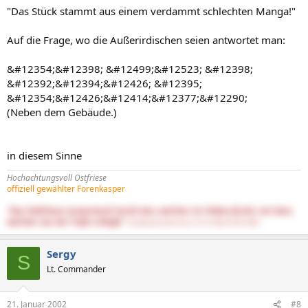
"Das Stück stammt aus einem verdammt schlechten Manga!"
Auf die Frage, wo die Außerirdischen seien antwortet man:
&#12354;&#12398; &#12499;&#12523; &#12398;
&#12392;&#12394;&#12426; &#12395;
&#12354;&#12426;&#12414;&#12377;&#12290;
(Neben dem Gebäude.)
in diesem Sinne
Hochachtungsvoll Ostfriese
offiziell gewählter Forenkasper
"Das Publikum verwechselt leicht den, welcher im Trüben fischt, mit dem,
welcher aus der Tiefe schöpft."
DasNietzscheEntchen (15.10.1844-25.08.1900)
Sergy
S
Lt. Commander
21. Januar 2002
#8