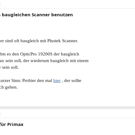
2
n baugleichen Scanner benutzen
r sind oft baugleich mit Plustek Scanner.
ibts es den OpticPro 19200S der baugleich
x sein soll, der wiederum baugleich mit einem
 sein soll.
urzer Sinn: Probier den mal
hier
, der sollte
uch gehen.
2
 für Primax