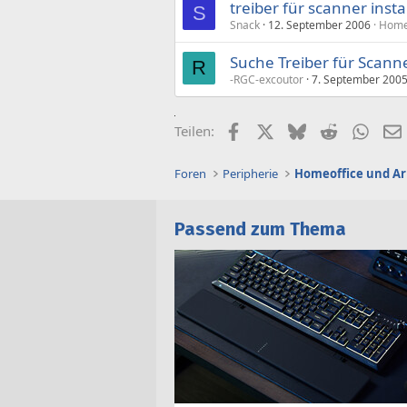
treiber für scanner insta
S
Snack
12. September 2006
Homeo
Suche Treiber für Scann
R
-RGC-excoutor
7. September 200
Facebook
X (Twitter)
Bluesky
Reddit
What
Teilen:
Foren
Peripherie
Homeoffice und Ar
Passend zum Thema