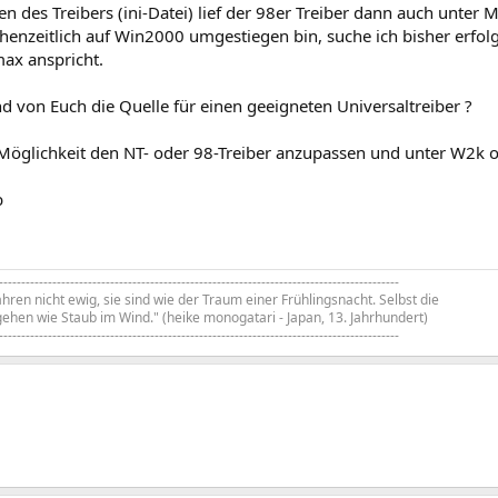
en des Treibers (ini-Datei) lief der 98er Treiber dann auch unter M
henzeitlich auf Win2000 umgestiegen bin, suche ich bisher erfol
max anspricht.
 von Euch die Quelle für einen geeigneten Universaltreiber ?
 Möglichkeit den NT- oder 98-Treiber anzupassen und unter W2k o
b
------------------------------------------------------------------------------------------
hren nicht ewig, sie sind wie der Traum einer Frühlingsnacht. Selbst die
ehen wie Staub im Wind." (heike monogatari - Japan, 13. Jahrhundert)
------------------------------------------------------------------------------------------