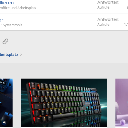
llieren
Antworten
Aufrufe
ffice und Arbeitsplatz
er
Antworten
Aufrufe
1.
5
Systemtools
sApp
E-Mail
Link
beitsplatz