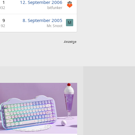
1
12. September 2006
932
bitfunker
9
8. September 2005
M
192
Mr. Snoot