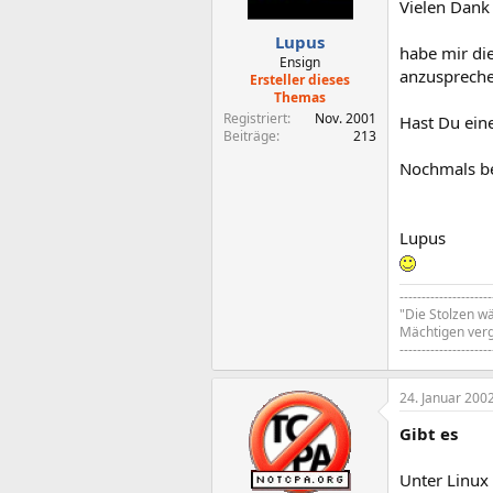
Vielen Dank 
Lupus
habe mir di
Ensign
anzusprechen
Ersteller dieses
Themas
Registriert
Nov. 2001
Hast Du eine
Beiträge
213
Nochmals b
Lupus
---------------------
"Die Stolzen wä
Mächtigen verg
---------------------
24. Januar 200
Gibt es
Unter Linux