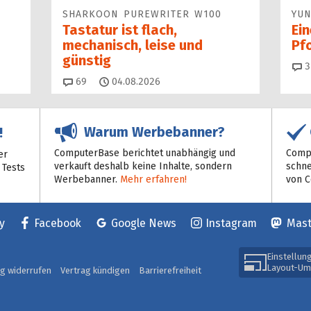
SHARKOON PUREWRITER W100
YUN
Tastatur ist flach,
Ei
mechanisch, leise und
Pf
günstig
3
Kommentare
69
04.08.2026
Warum Werbebanner?
!
ComputerBase berichtet unabhängig und
Compu
er
verkauft deshalb keine Inhalte, sondern
schne
 Tests
Werbebanner.
Mehr erfahren!
von 
y
Facebook
Google News
Instagram
Mas
Einstellun
Layout-Um
ag widerrufen
Vertrag kündigen
Barrierefreiheit