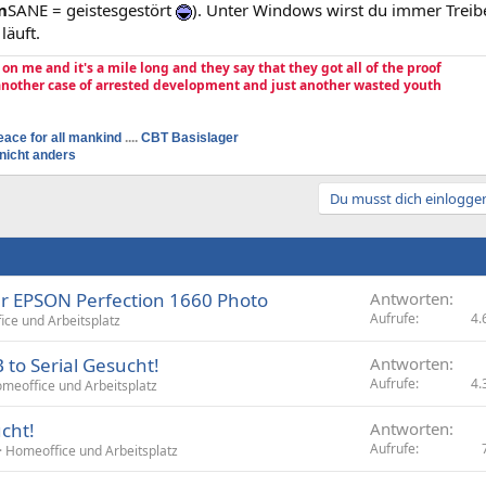
n
SANE = geistesgestört
). Unter Windows wirst du immer Treibe
läuft.
e on me and it's a mile long and they say that they got all of the proof
 another case of arrested development and just another wasted youth
eace for all mankind
....
CBT Basislager
nicht anders
Du musst dich einloggen
er EPSON Perfection 1660 Photo
Antworten
Aufrufe
4.
ce und Arbeitsplatz
 to Serial Gesucht!
Antworten
Aufrufe
4.
meoffice und Arbeitsplatz
cht!
Antworten
Aufrufe
Homeoffice und Arbeitsplatz