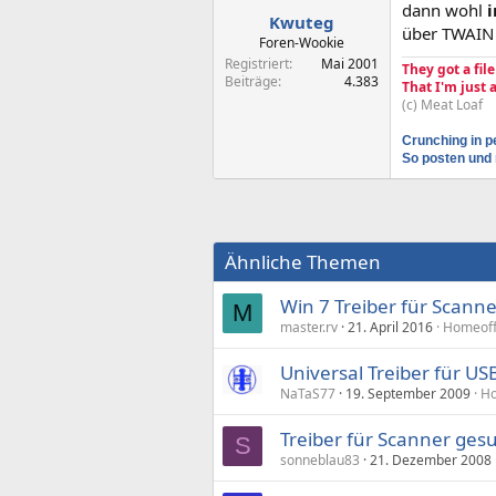
dann wohl
i
Kwuteg
über TWAIN 
Foren-Wookie
Registriert
Mai 2001
They got a fil
Beiträge
4.383
That I'm just
(c) Meat Loaf
Crunching in p
So posten und 
Ähnliche Themen
Win 7 Treiber für Scann
M
master.rv
21. April 2016
Homeoffi
Universal Treiber für USB
NaTaS77
19. September 2009
Ho
Treiber für Scanner gesu
S
sonneblau83
21. Dezember 2008