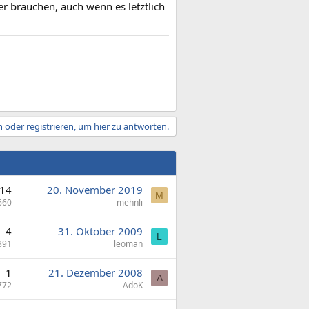
r brauchen, auch wenn es letztlich
 oder registrieren, um hier zu antworten.
14
20. November 2019
M
660
mehnli
4
31. Oktober 2009
L
391
leoman
1
21. Dezember 2008
A
772
AdoK