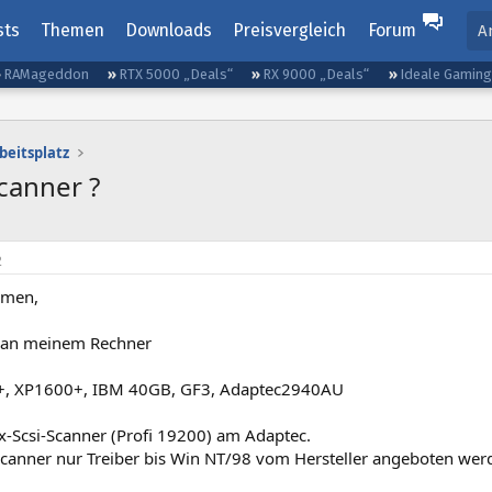
sts
Themen
Downloads
Preisvergleich
Forum
A
RAMageddon
RTX 5000 „Deals“
RX 9000 „Deals“
Ideale Gamin
beitsplatz
Scanner ?
2
mmen,
e an meinem Rechner
, XP1600+, IBM 40GB, GF3, Adaptec2940AU
x-Scsi-Scanner (Profi 19200) am Adaptec.
Scanner nur Treiber bis Win NT/98 vom Hersteller angeboten wer