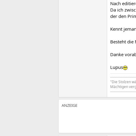
Nach editier
Da ich zwisc
der den Pri
Kennt jemand
Besteht die
Danke vora
Lupus
---------------------
"Die Stolzen wä
Mächtigen verg
---------------------