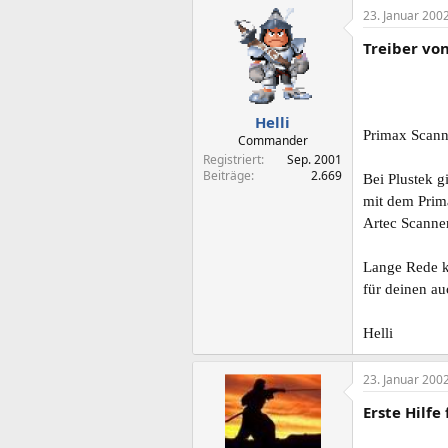
23. Januar 200
Treiber vo
Helli
Primax Scanne
Commander
Registriert
Sep. 2001
Beiträge
2.669
Bei Plustek g
mit dem Prima
Artec Scanner
Lange Rede k
für deinen a
Helli
23. Januar 200
Erste Hilfe