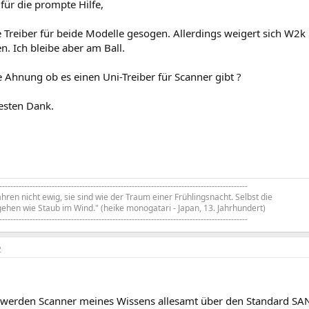
für die prompte Hilfe,
e Treiber für beide Modelle gesogen. Allerdings weigert sich W2
. Ich bleibe aber am Ball.
 Ahnung ob es einen Uni-Treiber für Scanner gibt ?
esten Dank.
------------------------------------------------------------------------------------------
hren nicht ewig, sie sind wie der Traum einer Frühlingsnacht. Selbst die
ehen wie Staub im Wind." (heike monogatari - Japan, 13. Jahrhundert)
------------------------------------------------------------------------------------------
2
 werden Scanner meines Wissens allesamt über den Standard SA