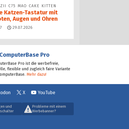
ZII C75 MAO CAKE KITTEN
ne Katzen-Tastatur mit
oten, Augen und Ohren
Kommentare
7
29.07.2026
ComputerBase Pro
terBase Pro ist die werbefreie,
lle, flexible und zugleich faire Variante
ComputerBase.
Mehr dazu!
todon
X
YouTube
gen und
Probleme mit einem
schalter
Werbebanner?