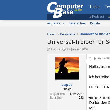
Ticker
Te
Podcast
Aktuelles
Leserartikel
Regeln
Foren
Peripherie
Homeoffice und Ar
Universal-Treiber für 
E
E
Lupus
23. Januar 2002
r
r
s
s
23. Januar 200
t
t
Hallo zusa
e
e
l
l
l
l
ich betreib
e
t
Lupus
r
a
EPOX 8KHA+
m
Ensign
Registriert
Nov. 2001
einen Prima
Beiträge
213
Da für den 
ME.