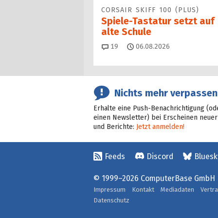
CORSAIR SKIFF 100 (PLUS)
Spiele-Tastatur setzt auf
alte Schule
Kommentare
19
06.08.2026
Nichts mehr verpassen
Erhalte eine Push-Benachrichtigung (od
einen Newsletter) bei Erscheinen neuer
und Berichte:
Jetzt anmelden!
Feeds
Discord
Bluesk
© 1999–2026 ComputerBase GmbH
Impressum
Kontakt
Mediadaten
Vertr
Datenschutz