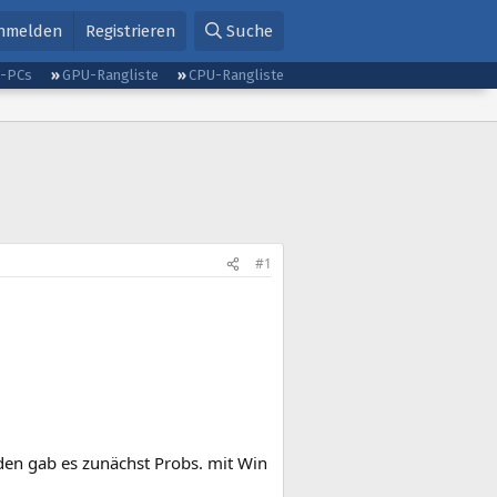
nmelden
Registrieren
Suche
g-PCs
GPU-Rangliste
CPU-Rangliste
#1
den gab es zunächst Probs. mit Win