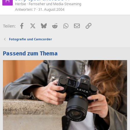
H
Herbie
Fernseher und Media-Streaming
Antworten
7
31. August 2004
Facebook
X (Twitter)
Bluesky
Reddit
WhatsApp
E-Mail
Link
Teilen:
Fotografie und Camcorder
Passend zum Thema