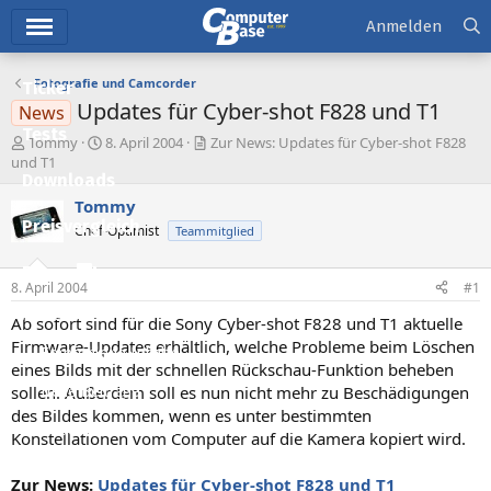
Hauptmenü
Anmelden
Fotografie und Camcorder
Ticker
Updates für Cyber-shot F828 und T1
News
Tests
E
E
Tommy
8. April 2004
Zur News: Updates für Cyber-shot F828
r
r
und T1
Downloads
s
s
t
t
Tommy
e
e
Preisvergleich
Chef-Optimist
Teammitglied
l
l
l
l
Forum
e
t
8. April 2004
#1
r
a
Aktuelles
m
Ab sofort sind für die Sony Cyber-shot F828 und T1 aktuelle
Firmware-Updates erhältlich, welche Probleme beim Löschen
Empfohlene Inhalte
eines Bilds mit der schnellen Rückschau-Funktion beheben
sollen. Außerdem soll es nun nicht mehr zu Beschädigungen
Neue Beiträge
des Bildes kommen, wenn es unter bestimmten
Neueste Aktivitäten
Konstellationen vom Computer auf die Kamera kopiert wird.
Leserartikel
Zur News:
Updates für Cyber-shot F828 und T1