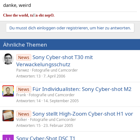
danke, weird
Close the world, tx
E
n eht nep
O.
Du musst dich einloggen oder registrieren, um hier zu antworten.
Ähnliche Themen
Sony Cyber-shot T30 mit
News
Verwackelungsschutz
Parwez
Fotografie und Camcorder
Antworten
13
7. April 2006
Für Individualisten: Sony Cyber-shot M2
News
Frank
Fotografie und Camcorder
Antworten
14
14. September 2005
Sony stellt High-Zoom Cyber-shot H1 vor
News
Volker
Fotografie und Camcorder
Antworten
15
23. Februar 2005
Sony Cyber-Shot DSC T1