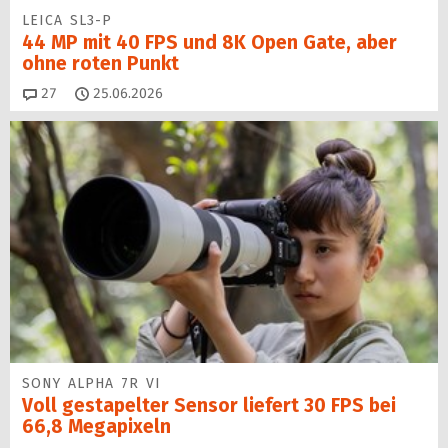
LEICA SL3-P
44 MP mit 40 FPS und 8K Open Gate, aber
ohne roten Punkt
Kommentare
27
25.06.2026
SONY ALPHA 7R VI
Voll gestapelter Sensor liefert 30 FPS bei
66,8 Megapixeln