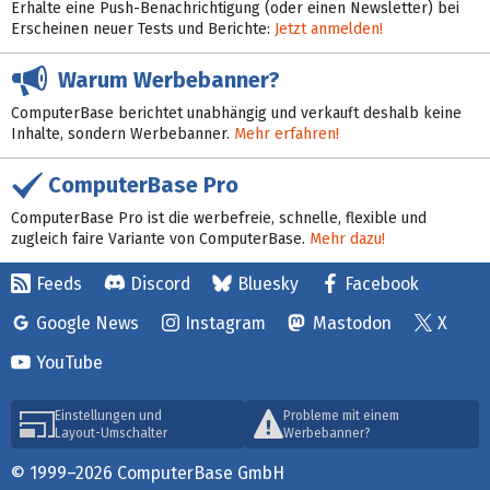
Erhalte eine Push-Benachrichtigung (oder einen Newsletter) bei
Erscheinen neuer Tests und Berichte:
Jetzt anmelden!
Warum Werbebanner?
ComputerBase berichtet unabhängig und verkauft deshalb keine
Inhalte, sondern Werbebanner.
Mehr erfahren!
ComputerBase Pro
ComputerBase Pro ist die werbefreie, schnelle, flexible und
zugleich faire Variante von ComputerBase.
Mehr dazu!
Feeds
Discord
Bluesky
Facebook
Google News
Instagram
Mastodon
X
YouTube
Einstellungen und
Probleme mit einem
Layout-Umschalter
Werbebanner?
© 1999–2026 ComputerBase GmbH