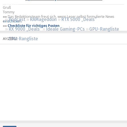
Regeln
Gruß
Tommy
»»
Das Redaktionsteam freut sich, wenn Leser selbst formulierte News
Podcast
RAMageddon
RTX 5000 „Deals“
einschicken
.
»»
Checkliste für richtiges Posten
RX 9000 „Deals“
Ideale Gaming-PCs
GPU-Rangliste
CPU-Rangliste