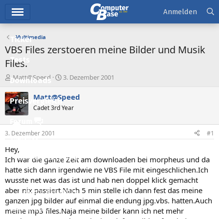
Hauptmenü
Anmelden
Multimedia
Ticker
VBS Files zerstoeren meine Bilder und Musik
Tests
Files.
E
E
Matt@Speed
3. Dezember 2001
Downloads
r
r
s
s
Matt@Speed
Preisvergleich
t
t
Cadet 3rd Year
e
e
l
l
Forum
l
l
3. Dezember 2001
#1
e
t
Aktuelles
r
a
Hey,
m
Empfohlene Inhalte
Ich war die ganze Zeit am downloaden bei morpheus und da
hatte sich dann irgendwie ne VBS File mit eingeschlichen.Ich
Neue Beiträge
wusste net was das ist und hab nen doppel klick gemacht
aber nix passiert.Nach 5 min stelle ich dann fest das meine
Neueste Aktivitäten
ganzen jpg bilder auf einmal die endung jpg.vbs. hatten.Auch
Leserartikel
meine mp3 files.Naja meine bilder kann ich net mehr