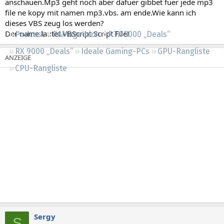
anschauen.Mp3 geht noch aber dafuer gibbet fuer jede mp3
Regeln
file ne kopy mit namen mp3.vbs. am ende.Wie kann ich
dieses VBS zeug los werden?
Der name lautet VBScript Script File!
Podcast
RAMageddon
RTX 5000 „Deals“
RX 9000 „Deals“
Ideale Gaming-PCs
GPU-Rangliste
CPU-Rangliste
Sergy
S