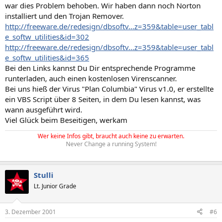
war dies Problem behoben. Wir haben dann noch Norton
installiert und den Trojan Remover.
http://freeware.de/redesign/dbsoftv...z=359&table=user_tabl
e_softw_utilities&id=302
http://freeware.de/redesign/dbsoftv...z=359&table=user_tabl
e_softw_utilities&id=365
Bei den Links kannst Du Dir entsprechende Programme
runterladen, auch einen kostenlosen Virenscanner.
Bei uns hieß der Virus "Plan Columbia" Virus v1.0, er erstellte
ein VBS Script über 8 Seiten, in dem Du lesen kannst, was
wann ausgeführt wird.
Viel Glück beim Beseitigen, werkam
Wer keine Infos gibt, braucht auch keine zu erwarten.
Never Change a running System!
Stulli
Lt. Junior Grade
3. Dezember 2001
#6