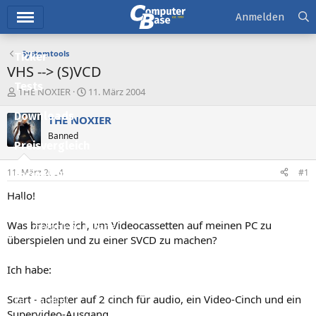
Hauptmenü
Anmelden
Systemtools
Ticker
VHS --> (S)VCD
Tests
E
E
THE NOXIER
11. März 2004
r
r
Downloads
s
s
THE NOXIER
t
t
Banned
e
e
Preisvergleich
l
l
l
l
11. März 2004
#1
Forum
e
t
r
a
Hallo!
Aktuelles
m
Was brauche ich, um Videocassetten auf meinen PC zu
Empfohlene Inhalte
überspielen und zu einer SVCD zu machen?
Neue Beiträge
Ich habe:
Neueste Aktivitäten
Scart - adapter auf 2 cinch für audio, ein Video-Cinch und ein
Leserartikel
Supervideo-Ausgang.