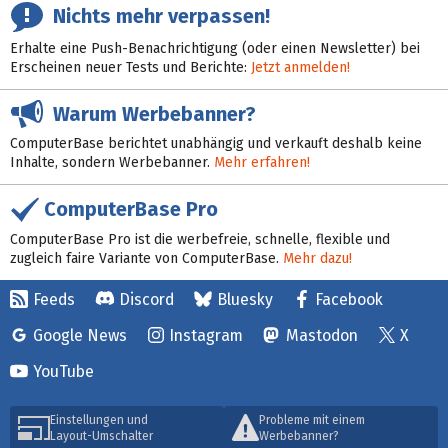
Nichts mehr verpassen!
Erhalte eine Push-Benachrichtigung (oder einen Newsletter) bei
Erscheinen neuer Tests und Berichte:
Jetzt anmelden!
Warum Werbebanner?
ComputerBase berichtet unabhängig und verkauft deshalb keine
Inhalte, sondern Werbebanner.
Mehr erfahren!
ComputerBase Pro
ComputerBase Pro ist die werbefreie, schnelle, flexible und
zugleich faire Variante von ComputerBase.
Mehr dazu!
Feeds
Discord
Bluesky
Facebook
Google News
Instagram
Mastodon
X
YouTube
Einstellungen und
Probleme mit einem
Layout-Umschalter
Werbebanner?