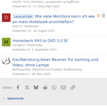
ich256
Hi-Fi, Heimkino, Lautsprecher & Kopfhörer
Antworten
22
27. Dezember 2025
A
Wie viele Monitore kann ich wie
Leserartikel
R
n
r
an mein Notebook anschließen?
g
t
Ray519
Notebooks
e
i
Antworten
55
28. August 2025
p
k
Honestech VHS to DVD 3.0 SE
i
e
H
Hardysch
Multimedia
n
l
Antworten
8
3. September 2021
n
t
Kaufberatung leiser Beamer für Gaming und
Video, ohne Lampe
BalthasarBux
Monitore und Displays: Kaufberatung
Antworten
6
28. März 2025
Facebook
X (Twitter)
Bluesky
Reddit
WhatsApp
E-Mail
Link
Teilen:
Systemtools