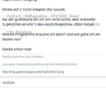
Regeln
Klinke auf 2 Cinch-Adapter (für sound)
Podcast
RAMageddon
RTX 5000 „Deals“
bei der grafikkarte bin ich mir nicht sicher, aber entweder
Supervideo-in oder Video-cinch IN wird sie schon haben.
RX 9000 „Deals“
Ideale Gaming-PCs
GPU-Rangliste
CPU-Rangliste
Welche Programme brauche ich dann? und wie gehe ich am
besten vor?
Danke schon mal!
Weiße Kaninchen des Friedens...
(aus einer Interpretationshilfe eines berühmten Romans)
http://img.uptime-project.net/img/5/65573.png