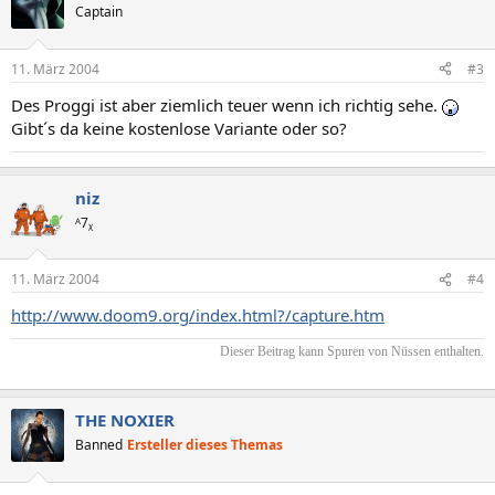
Captain
11. März 2004
#3
Des Proggi ist aber ziemlich teuer wenn ich richtig sehe.
Gibt´s da keine kostenlose Variante oder so?
niz
ᴬ7ᵪ
11. März 2004
#4
http://www.doom9.org/index.html?/capture.htm
Dieser Beitrag kann Spuren von Nüssen enthalten.​
THE NOXIER
Banned
Ersteller dieses Themas