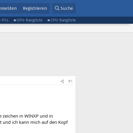
nmelden
Registrieren
Suche
g-PCs
GPU-Rangliste
CPU-Rangliste
#1
 zeichen in WINXP und in
t und ich kann mich auf den Kopf