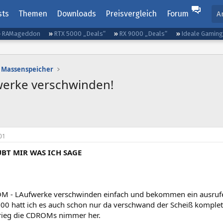
sts
Themen
Downloads
Preisvergleich
Forum
A
RAMageddon
RTX 5000 „Deals“
RX 9000 „Deals“
Ideale Gamin
Massenspeicher
werke verschwinden!
01
UBT MIR WAS ICH SAGE
 - LAufwerke verschwinden einfach und bekommen ein ausrufe
0 hatt ich es auch schon nur da verschwand der Scheiß komplet
 krieg die CDROMs nimmer her.