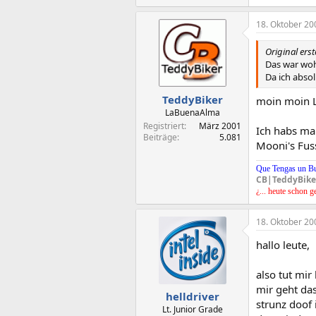
18. Oktober 20
Original ers
Das war woh
Da ich absol
TeddyBiker
moin moin L
LaBuenaAlma
Registriert
März 2001
Ich habs ma
Beiträge
5.081
Mooni's Fus
Que Tengas un B
CB|TeddyBike
¿... heute schon g
18. Oktober 20
hallo leute,
also tut mir
mir geht da
helldriver
strunz doof 
Lt. Junior Grade