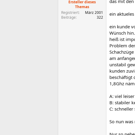
das mit den
Ersteller dieses
Themas
Registriert
März 2001
ein aktueles
Beiträge
322
ein kunde v
Wünsch hin.
heiß ist im
Problem der
Schachzüge 
am anfangen
unstabil ge
kunden zuvie
beschäftigt 
1,8Ghz nämli
A: viel leiser
B: stabiler 
C: schnelle
So nun was 
Nur so nebe