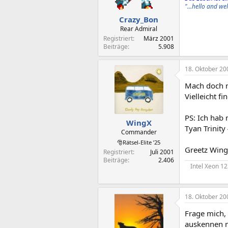
"...hello and w
Crazy_Bon
Rear Admiral
Registriert
März 2001
Beiträge
5.908
18. Oktober 20
Mach doch m
Vielleicht f
PS: Ich hab
WingX
Tyan Trinit
Commander
🎅Rätsel-Elite ’25
Greetz Win
Registriert
Juli 2001
Beiträge
2.406
Intel Xeon 1
18. Oktober 20
Frage mich,
auskennen m