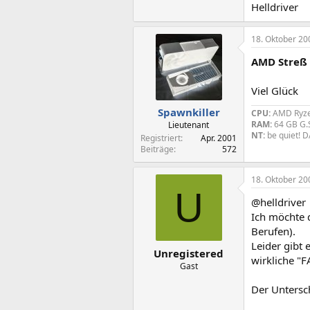
Helldriver
18. Oktober 20
AMD Streß
Viel Glück
Spawnkiller
CPU:
AMD Ryzen
RAM:
64 GB G.S
Lieutenant
NT:
be quiet! 
Registriert
Apr. 2001
Beiträge
572
18. Oktober 20
U
@helldriver
Ich möchte 
Berufen).
Leider gibt 
Unregistered
wirkliche "
Gast
Der Untersc