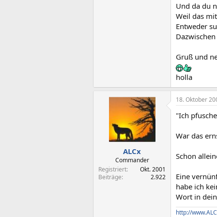
Und da du n
Weil das mit
Entweder su
Dazwischen 
Gruß und ne
holla
18. Oktober 20
"Ich pfusche
War das erns
ALCx
Schon allein
Commander
Registriert
Okt. 2001
Eine vernün
Beiträge
2.922
habe ich kei
Wort in dein
http://www.ALC