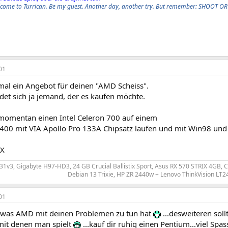
elcome to Turrican. Be my guest. Another day, another try. But remember: SHOOT OR
01
al ein Angebot für deinen "AMD Scheiss".
indet sich ja jemand, der es kaufen möchte.
 momentan einen Intel Celeron 700 auf einem
y 400 mit VIA Apollo Pro 133A Chipsatz laufen und mit Win98 und
gX
231v3, Gigabyte H97-HD3, 24 GB Crucial Ballistix Sport, Asus RX 570 STRIX 4GB
Debian 13 Trixie, HP ZR 2440w + Lenovo ThinkVision LT24
01
 was AMD mit deinen Problemen zu tun hat
...desweiteren sol
it denen man spielt
...kauf dir ruhig einen Pentium...viel Sp