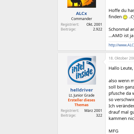
Hoffe du ha
ALCx
finden
..C
Commander
Registriert
Okt. 2001
Schonmal an
Beiträge
2.922
...AMD ist j
http://www.ALC
18. Oktober 20
Hallo Leute,
also wenn ma
soll bin gan
helldriver
pfusche da w
Lt. Junior Grade
so verschwin
Ersteller dieses
Themas
Ich veränder
Registriert
März 2001
drauf mal g
Beiträge
322
kammen nich
MFG