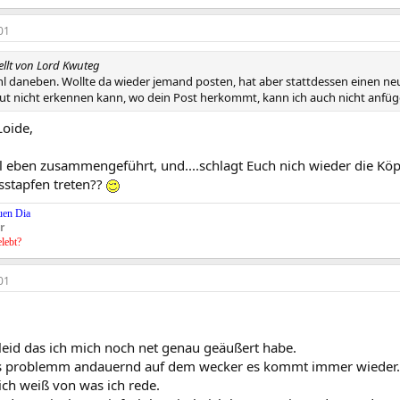
01
tellt von Lord Kwuteg
l daneben. Wollte da wieder jemand posten, hat aber stattdessen einen ne
ut nicht erkennen kann, wo dein Post herkommt, kann ich auch nicht anfügen
oide,
l eben zusammengeführt, und....schlagt Euch nich wieder die Köp
sstapfen treten??
uen Dia
r
elebt?
01
 leid das ich mich noch net genau geäußert habe.
s problemm andauernd auf dem wecker es kommt immer wieder. I
ich weiß von was ich rede.