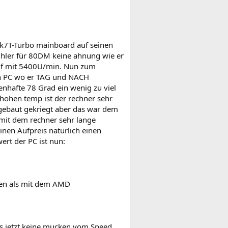
.
k7T-Turbo mainboard auf seinen
hler für 80DM keine ahnung wie er
rauf mit 5400U/min. Nun zum
en PC wo er TAG und NACH
nhafte 78 Grad ein wenig zu viel
hohen temp ist der rechner sehr
gebaut gekriegt aber das war dem
 mit dem rechner sehr lange
einen Aufpreis natürlich einen
wert der PC ist nun:
hnen als mit dem AMD
is jetzt keine mucken vom Speed