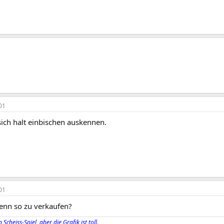
01
ch halt einbischen auskennen.
01
enn so zu verkaufen?
 Scheiss-Spiel, aber die Grafik ist toll.