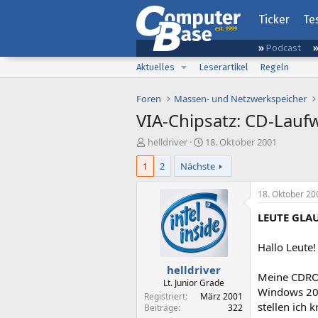
Ticker
Te
Podcast
Aktuelles
Leserartikel
Regeln
Foren
Massen- und Netzwerkspeicher
VIA-Chipsatz: CD-Lauf
E
E
helldriver
18. Oktober 2001
r
r
1
2
Nächste
s
s
t
t
e
e
18. Oktober 20
l
l
LEUTE GLA
l
l
e
t
r
a
Hallo Leute!
m
helldriver
Meine CDROM
Lt. Junior Grade
Windows 200
Registriert
März 2001
stellen ich
Beiträge
322