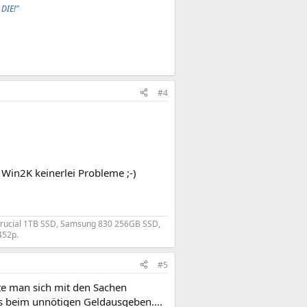
 DIE!"
#4
 Win2K keinerlei Probleme ;-)
, Crucial 1TB SSD, Samsung 830 256GB SSD,
52p.​
#5
lte man sich mit den Sachen
ass beim unnötigen Geldausgeben....