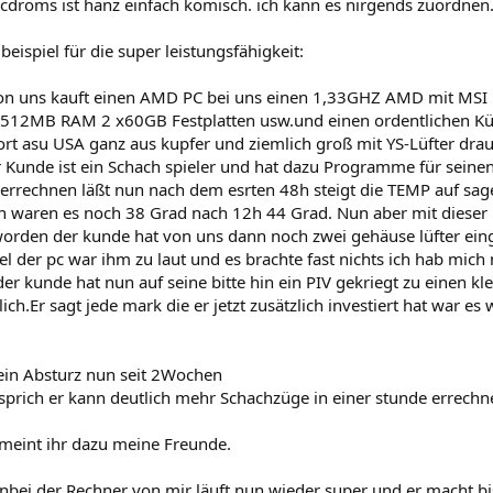
 cdroms ist hanz einfach komisch. ich kann es nirgends zuordnen
 beispiel für die super leistungsfähigkeit:
on uns kauft einen AMD PC bei uns einen 1,33GHZ AMD mit MSI 
512MB RAM 2 x60GB Festplatten usw.und einen ordentlichen Kü
port asu USA ganz aus kupfer und ziemlich groß mit YS-Lüfter d
 Kunde ist ein Schach spieler und hat dazu Programme für sein
errechnen läßt nun nach dem esrten 48h steigt die TEMP auf sage
 waren es noch 38 Grad nach 12h 44 Grad. Nun aber mit dieser 
worden der kunde hat von uns dann noch zwei gehäuse lüfter ein
l der pc war ihm zu laut und es brachte fast nichts ich hab mich
der kunde hat nun auf seine bitte hin ein PIV gekriegt zu einen kl
ch.Er sagt jede mark die er jetzt zusätzlich investiert hat war es 
kein Absturz nun seit 2Wochen
r sprich er kann deutlich mehr Schachzüge in einer stunde errec
meint ihr dazu meine Freunde.
nbei der Rechner von mir läuft nun wieder super und er macht b