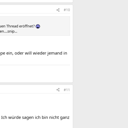
#10
uen Thread eröffnet?
....snip...
pe ein, oder will wieder jemand in
#11
ch würde sagen ich bin nicht ganz