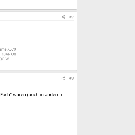
#7
reme X570
T rBAR On
QC-W
#8
 Fach" waren (auch in anderen