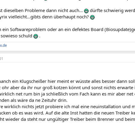
st dieselben Probleme dann nicht auch...
dürfte schwierig werd
yrix vielleicht...gibts denn überhaupt noch?
 ein Softwareproblem oder an ein defektes Board (Biosupdate)ge
a sowieso schuld
.
x.de
01
nch ein Klugscheißer hier meint er wüsste alles besser dann sol
z ohr aber da ihr nur groß kotzen könnt und sonst nichts erwarte i
irklich net rum bin ja schließlich vom Fach kann es mir aber ne
den als wäre da ne Zeituhr drin.
e wirklich nichts jetzt probiere ich mal eine neuinstallation und 
ucken ob es was wird. Auf die alte Inst hatten die neuen Treibe
t wieder da steht nur ungültiger Treiber beim Brenner und be