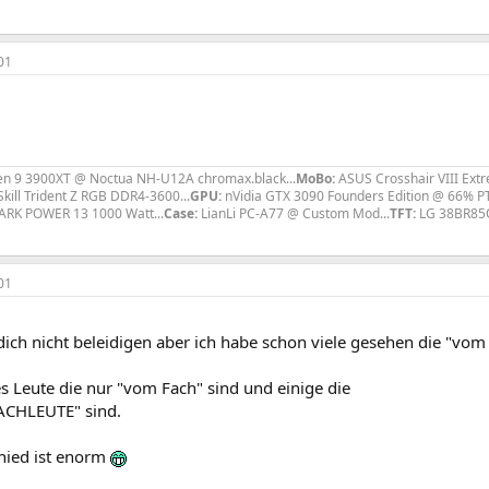
01
 9 3900XT @ Noctua NH-U12A chromax.black...
MoBo:
ASUS Crosshair VIII Ext
kill Trident Z RGB DDR4-3600...
GPU:
nVidia GTX 3090 Founders Edition @ 66% P
DARK POWER 13 1000 Watt...
Case:
LianLi PC-A77 @ Custom Mod...
TFT:
LG 38BR85
01
dich nicht beleidigen aber ich habe schon viele gesehen die "vom
es Leute die nur "vom Fach" sind und einige die
FACHLEUTE" sind.
hied ist enorm