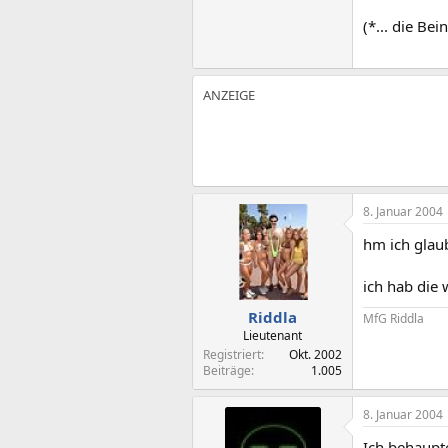
(*... die Be
8. Januar 2004
hm ich glaub
ich hab die
Riddla
MfG Riddla
Lieutenant
Registriert
Okt. 2002
Beiträge
1.005
8. Januar 2004
Ich behaupte