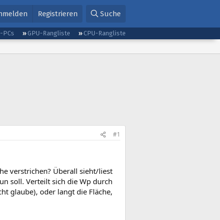
nmelden
Registrieren
Suche
g-PCs
GPU-Rangliste
CPU-Rangliste
#1
 verstrichen? Überall sieht/liest
n soll. Verteilt sich die Wp durch
ht glaube), oder langt die Fläche,