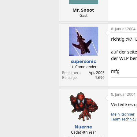
Mr. Snoot
Gast
8. Januar 2004
richtig @7
auf der seit
der WLP benö
supersonic
Lt. Commander
mfg
Registriert
Apr. 2003
Beiträge
1.696
8. Januar 2004
Verteile es
Mein Rechner
Team Technic
Nuerne
Cadet 4th Year