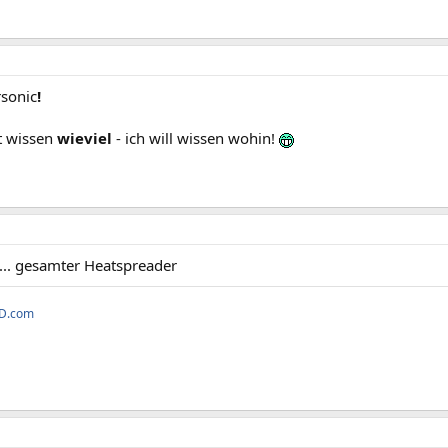
sonic
!
ht wissen
wieviel
- ich will wissen wohin!
.. gesamter Heatspreader
3D.com