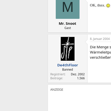
M
OK, thnx.
Mr. Snoot
Gast
8. Januar 2004
Die Menge so
Wärmeleitpa
verschließen
De4thFloor
Banned
Registriert
Dez. 2002
Beiträge
1.566