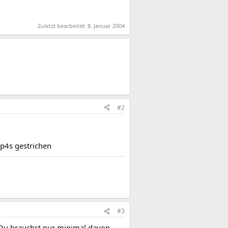
Zuletzt bearbeitet:
8. Januar 2004
#2
p4s gestrichen
#3
. Du brauchst nur minimal davon.