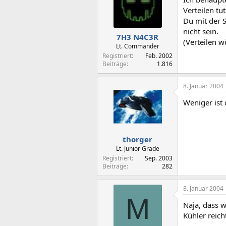
Verteilen tu
Du mit der S
nicht sein.
7H3 N4C3R
(Verteilen w
Lt. Commander
Registriert
Feb. 2002
Beiträge
1.816
8. Januar 2004
Weniger ist
thorger
Lt. Junior Grade
Registriert
Sep. 2003
Beiträge
282
8. Januar 2004
M
Naja, dass w
Kühler reich