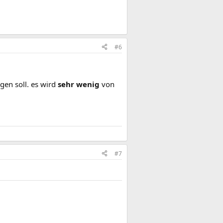
#6
agen soll. es wird
sehr wenig
von
#7