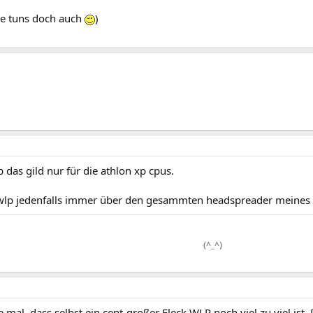
ine tuns doch auch
)
 das gild nur für die athlon xp cpus.
 wlp jedenfalls immer über den gesammten headspreader meines 
(^_^)
 mal, dass selbst ein cent-großer Fleck WLP noch viel zu viel ist