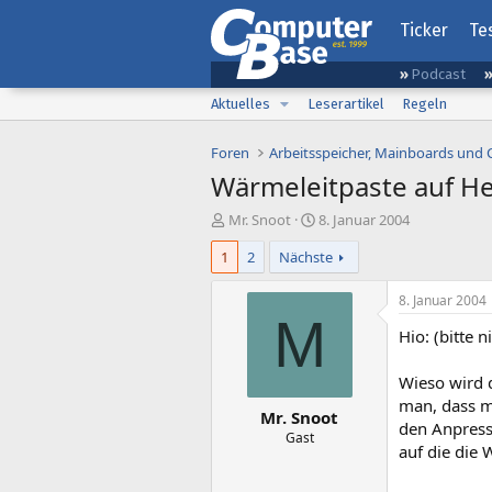
Ticker
Te
Podcast
Aktuelles
Leserartikel
Regeln
Foren
Arbeitsspeicher, Mainboards und
Wärmeleitpaste auf H
E
E
Mr. Snoot
8. Januar 2004
r
r
1
2
Nächste
s
s
t
t
e
e
8. Januar 2004
l
l
M
Hio: (bitte 
l
l
e
t
r
a
Wieso wird d
m
man, dass ma
Mr. Snoot
den Anpress
Gast
auf die die 