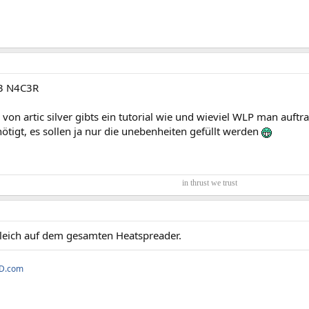
H3 N4C3R
e von artic silver gibts ein tutorial wie und wieviel WLP man auftr
tigt, es sollen ja nur die unebenheiten gefüllt werden
in thrust we trust​
 gleich auf dem gesamten Heatspreader.
3D.com