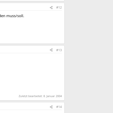
#12
den muss/soll.
#13
Zuletzt bearbeitet:
8. Januar 2004
#14