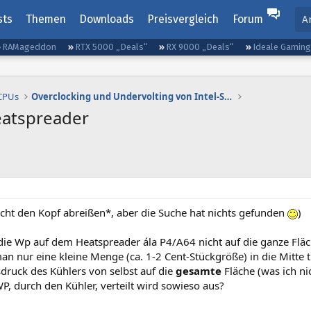
sts
Themen
Downloads
Preisvergleich
Forum
A
RAMageddon
RTX 5000 „Deals“
RX 9000 „Deals“
Ideale Gamin
 CPUs
Overclocking und Undervolting von Intel-Systemen
eatspreader
nicht den Kopf abreißen*, aber die Suche hat nichts gefunden
)
ie Wp auf dem Heatspreader ála P4/A64 nicht auf die ganze Fläche
n nur eine kleine Menge (ca. 1-2 Cent-Stückgröße) in die Mitte tu
druck des Kühlers von selbst auf die
gesamte
Fläche (was ich nic
WP, durch den Kühler, verteilt wird sowieso aus?