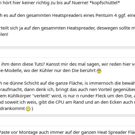
n hört hier keiner richtig zu bis auf Nuerne! *kopfschüttel*
ich es auf den gesammten Heatspreaders eines Pentuim 4 ggf. ein
erteilt sich ja auf den gesammten Heatspreader, deswegen sollte
ilen!
 ihm denn diese Tuts? Kansst mir des mal sagen, wir reden hier 
die-Modelle, wo der Kühler nur den Die berührt
h ne dünne Schicht auf die ganze Fläche, is immernoch die bew
 draufmacht, dann denk ich, bringt das auch nen Vorteil gegenüb
em Kühlkörper "verteilt" wird, is nur n runder Fleck um den Die,
nd soweit ich weis, gibt die CPU am Rand und an den Ecken auch
ihr drankommt
)
 Paste vor Montage auch immer auf der ganzen Heat Spreader Fläch