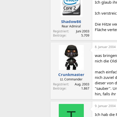
Ich glaub ih
Ich verstre
Shadow86
Die Hitze v
Rear Admiral
Fläche verte
Registriert
Juni 2003
Beiträge
5.709
8. Januar 2004
was bringen
nich die Ol
mach einfac
Crunkmaster
nich zuviel
Lt. Commander
dieser von d
Registriert
Aug. 2003
"sauber". U
Beiträge
1.867
hin, falls 
9. Januar 2004
T
Ich hab die